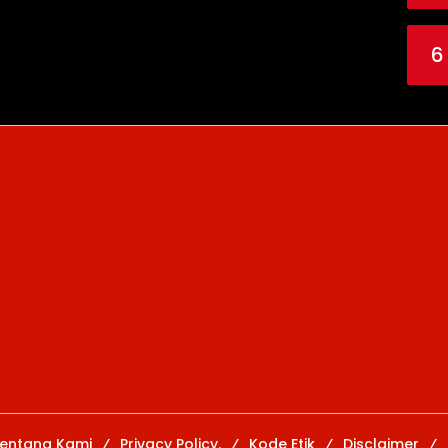
6
entang Kami
Privacy Policy.
Kode Etik
Disclaimer