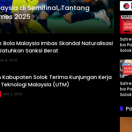
136 Ir
Terse
aysia di Semifinal, Tantang
Senja
Kena
Mura
Taja
ames 2025
yang
Mem
HUK
KRIM
t AS 
Israel
Satre
Kewa
k Bola Malaysia Imbas Skandal Naturalisasi
ba Po
an di
 Jatuhkan Sanksi Berat
Solok
Teluk
Tang
Arab
ber 8, 2025
Sopir
Tahun
HUK
KRIM
Didu
 Kabupaten Solok Terima Kunjungan Kerja
Kuasa
Satre
s Teknologi Malaysia (UTM)
Paket
ba Po
di Ku
Solok
Mei 2, 2025
Tang
Terd
Po
Peng
Sabu
Ganja
Kubu