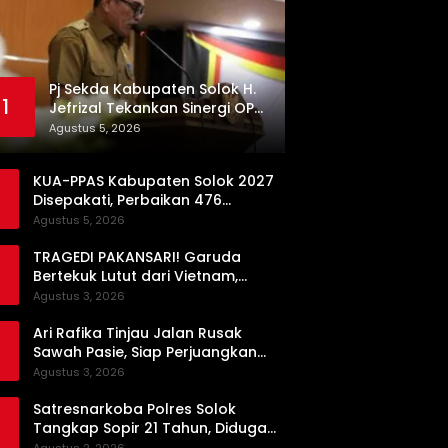
Pj Sekda Kabupaten Solok H.
1
Jefrizal Tekankan Sinergi OPD
demi Percepatan
Agustus 5, 2026
Pembangunan Daerah
KUA-PPAS Kabupaten Solok 2027
Disepakati, Perbaikan 476
Kilometer Jalan Rusak Jadi
Agustus 5, 2026
Prioritas
TRAGEDI PAKANSARI! Garuda
Bertekuk Lutut dari Vietnam,
Langkah ke Semifinal Kini di Ujung
Agustus 3, 2026
Tanduk
Ari Rafika Tinjau Jalan Rusak
Sawah Pasie, Siap Perjuangkan
Perbaikannya di DPRD
Agustus 3, 2026
Satresnarkoba Polres Solok
Tangkap Sopir 21 Tahun, Diduga
Kuasai Satu Paket Sabu di Kubung