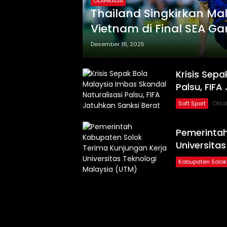
OLAHRAGA
Thailand Singkirkan Mal
Vietnam di Final SEA G
Desember 16, 2025
Krisis Sepa
Palsu, FIFA
Soft Sport
Okto
Pemerintah
Universita
Kabupaten Solok