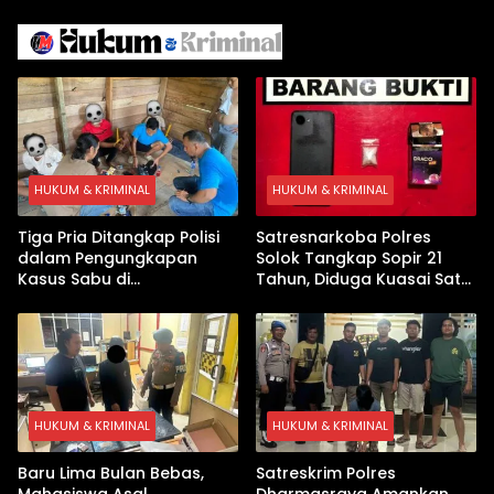
Iran
Israel Kewalahan di Teluk
Arab
HUKUM & KRIMINAL
HUKUM & KRIMINAL
Tiga Pria Ditangkap Polisi
Satresnarkoba Polres
dalam Pengungkapan
Solok Tangkap Sopir 21
Kasus Sabu di
Tahun, Diduga Kuasai Satu
Dharmasraya, Timbangan
Paket Sabu di Kubung
Digital hingga Bong Disita
HUKUM & KRIMINAL
HUKUM & KRIMINAL
Baru Lima Bulan Bebas,
Satreskrim Polres
Mahasiswa Asal
Dharmasraya Amankan