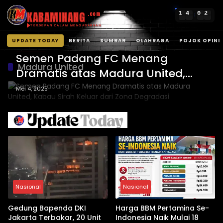
KABAMINANG
1
4
0
2
.com
:
TERDEPAN DALAM MENGABARKAN
UPDATE TODAY
BERITA
SUMBAR
OLAHRAGA
POJOK OPINI
Liga 1 BRI
Langsung
Semen Padang FC Menang
ke
Madura United
Dramatis atas Madura United,
konten
Kabau Sirah Keluar dari Zona
Mei 4, 2025
Degradasi
Nasional
Nasional
Gedung Bapenda DKI
Harga BBM Pertamina Se-
Jakarta Terbakar, 20 Unit
Indonesia Naik Mulai 18