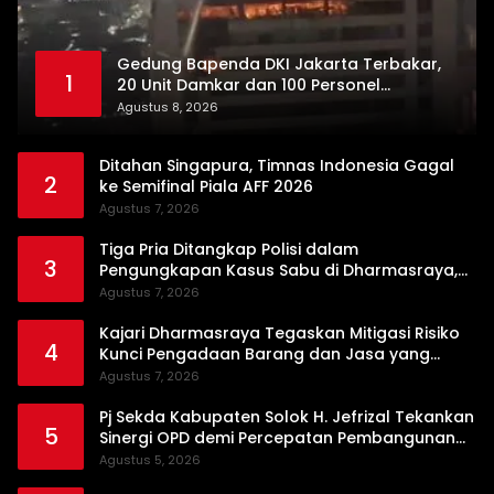
Gedung Bapenda DKI Jakarta Terbakar,
1
20 Unit Damkar dan 100 Personel
Dikerahkan
Agustus 8, 2026
Ditahan Singapura, Timnas Indonesia Gagal
2
ke Semifinal Piala AFF 2026
Agustus 7, 2026
Tiga Pria Ditangkap Polisi dalam
3
Pengungkapan Kasus Sabu di Dharmasraya,
Timbangan Digital hingga Bong Disita
Agustus 7, 2026
Kajari Dharmasraya Tegaskan Mitigasi Risiko
4
Kunci Pengadaan Barang dan Jasa yang
Bersih
Agustus 7, 2026
Pj Sekda Kabupaten Solok H. Jefrizal Tekankan
5
Sinergi OPD demi Percepatan Pembangunan
Daerah
Agustus 5, 2026