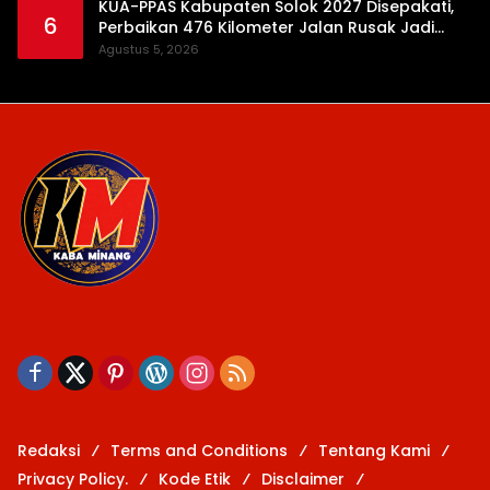
KUA-PPAS Kabupaten Solok 2027 Disepakati,
6
Perbaikan 476 Kilometer Jalan Rusak Jadi
Prioritas
Agustus 5, 2026
Redaksi
Terms and Conditions
Tentang Kami
Privacy Policy.
Kode Etik
Disclaimer