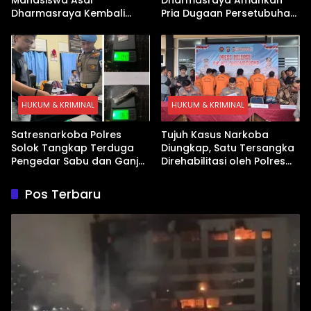
Dharmasraya Kembali
Pria Dugaan Persetubuhan
Ditangkap Kasus Sabu
Anak
HUKUM & KRIMINAL
HUKUM & KRIMINAL
Satresnarkoba Polres
Tujuh Kasus Narkoba
Solok Tangkap Terduga
Diungkap, Satu Tersangka
Pengedar Sabu dan Ganja
Direhabilitasi oleh Polres
di Kubung
Dharmasraya
Pos Terbaru