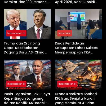
Damkar dan 100 Personel
April 2026, Non-Subsidi
Dikerahkan
Terseret Kenaikan Tajam
Internasional
Nasional
Trump dan Xi Jinping
Dinas Pendidikan
Capai Kesepakatan
Kabupaten Lahat Sukses
Dagang Baru, AS-China
Mempersiapkan TKA
Buka Babak Kerja Sama
dengan Inovasi
Jelang Kunjungan Beijing
Pembekalan Latihan Soal
Tanpa Internet
Internasional
Internasional
Rusia Tegaskan Tak Punya
Drone Kamikaze Shahed-
Kepentingan Langsung
136 Iran: Senjata Murah
dalam Konflik AS–Israel–
yang Membuat AS dan