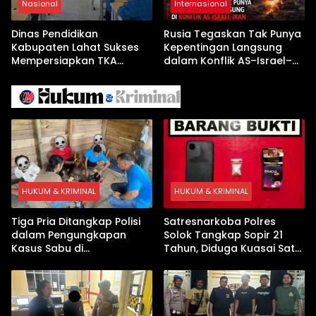
Nasional
Internasional
Dinas Pendidikan
Rusia Tegaskan Tak Punya
Kabupaten Lahat Sukses
Kepentingan Langsung
Mempersiapkan TKA
dalam Konflik AS–Israel–
dengan Inovasi
Iran
Pembekalan Latihan Soal
Tanpa Internet
HUKUM & KRIMINAL
HUKUM & KRIMINAL
Tiga Pria Ditangkap Polisi
Satresnarkoba Polres
dalam Pengungkapan
Solok Tangkap Sopir 21
Kasus Sabu di
Tahun, Diduga Kuasai Satu
Dharmasraya, Timbangan
Paket Sabu di Kubung
Digital hingga Bong Disita