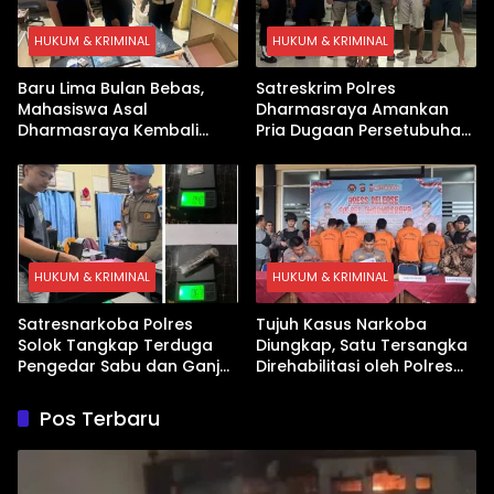
HUKUM & KRIMINAL
HUKUM & KRIMINAL
Baru Lima Bulan Bebas,
Satreskrim Polres
Mahasiswa Asal
Dharmasraya Amankan
Dharmasraya Kembali
Pria Dugaan Persetubuhan
Ditangkap Kasus Sabu
Anak
HUKUM & KRIMINAL
HUKUM & KRIMINAL
Satresnarkoba Polres
Tujuh Kasus Narkoba
Solok Tangkap Terduga
Diungkap, Satu Tersangka
Pengedar Sabu dan Ganja
Direhabilitasi oleh Polres
di Kubung
Dharmasraya
Pos Terbaru