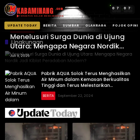
KABAMINANG
0
7
0
7
.com
:
TERDEPAN DALAM MENGABARKAN
UPDATE TODAY
BERITA
SUMBAR
OLAHRAGA
POJOK OPINI
POJOK OPINI
Langsung
Menelusuri Surga Dunia di Ujung
ke
Lingkungan
Utara: Mengapa Negara Nordik
konten
Jadi Kiblat Peradaban Modern?
Juli 9, 2025
Pabrik AQUA Solok Terus Menghasilkan
Air Minum dalam Kemasan Berkualitas
Tinggi dan Terus Melestarikan
Lingkungan
BERITA
September 22, 2024