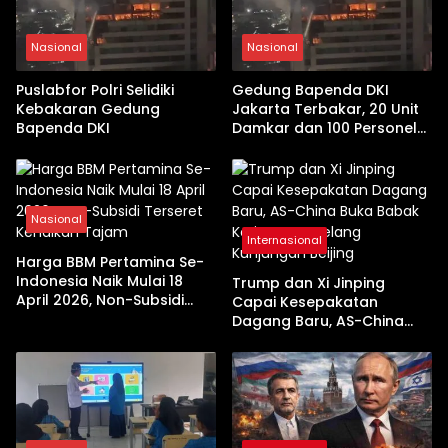
Nasional
Nasional
Puslabfor Polri Selidiki
Gedung Bapenda DKI
Kebakaran Gedung
Jakarta Terbakar, 20 Unit
Bapenda DKI
Damkar dan 100 Personel
Dikerahkan
Nasional
Internasional
Harga BBM Pertamina Se-
Indonesia Naik Mulai 18
Trump dan Xi Jinping
April 2026, Non-Subsidi
Capai Kesepakatan
Terseret Kenaikan Tajam
Dagang Baru, AS-China
Buka Babak Kerja Sama
Jelang Kunjungan Beijing