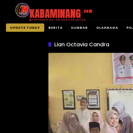
KABAMINANG
.com
TERDEPAN DALAM MENGABARKAN
UPDATE TODAY
BERITA
SUMBAR
OLAHRAGA
PO
Langsung
ke
Lian Octavia Candra
konten