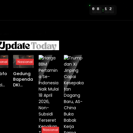
0
8
1
2
:
onal
Nasional
bfo
Gedung
Bapenda
ki
DKI
kar
Jakarta
Terbakar
ng
, 20 Unit
nda
Damkar
dan 100
Personel
Dikerahk
an
Nasional