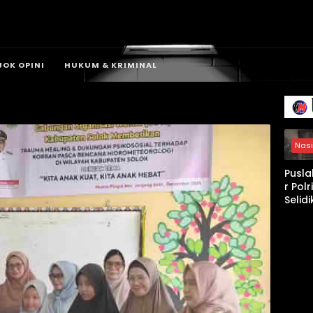
JOK OPINI
HUKUM & KRIMINAL
Nasi
Pusla
r Polri
Selidi
Keba
an
Gedu
Bape
DKI