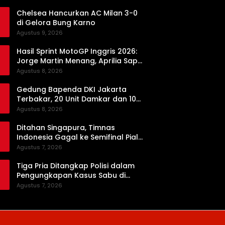
Chelsea Hancurkan AC Milan 3-0
di Gelora Bung Karno
Agustus 9, 2026
Hasil Sprint MotoGP Inggris 2026:
Jorge Martin Menang, Aprilia Sapu
Bersih Podium
Agustus 8, 2026
Gedung Bapenda DKI Jakarta
Terbakar, 20 Unit Damkar dan 100
Personel Dikerahkan
Agustus 8, 2026
Ditahan Singapura, Timnas
Indonesia Gagal ke Semifinal Piala
AFF 2026
Agustus 7, 2026
Tiga Pria Ditangkap Polisi dalam
Pengungkapan Kasus Sabu di
Dharmasraya, Timbangan Digital
Agustus 7, 2026
hingga Bong Disita