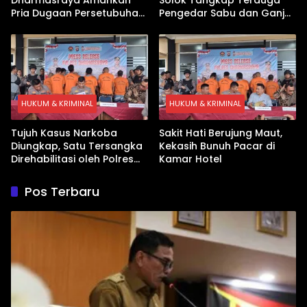
Pria Dugaan Persetubuhan
Pengedar Sabu dan Ganja
Anak
di Kubung
HUKUM & KRIMINAL
HUKUM & KRIMINAL
Tujuh Kasus Narkoba
Sakit Hati Berujung Maut,
Diungkap, Satu Tersangka
Kekasih Bunuh Pacar di
Direhabilitasi oleh Polres
Kamar Hotel
Dharmasraya
Pos Terbaru