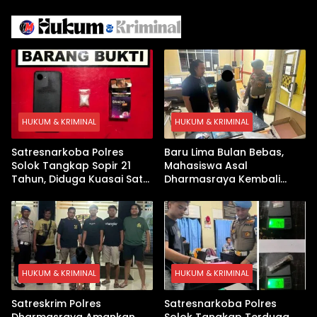
Israel Kewalahan di Teluk
Berhasil Keluar Aman
Arab
HUKUM & KRIMINAL
HUKUM & KRIMINAL
Satresnarkoba Polres
Baru Lima Bulan Bebas,
Solok Tangkap Sopir 21
Mahasiswa Asal
Tahun, Diduga Kuasai Satu
Dharmasraya Kembali
Paket Sabu di Kubung
Ditangkap Kasus Sabu
HUKUM & KRIMINAL
HUKUM & KRIMINAL
Satreskrim Polres
Satresnarkoba Polres
Dharmasraya Amankan
Solok Tangkap Terduga