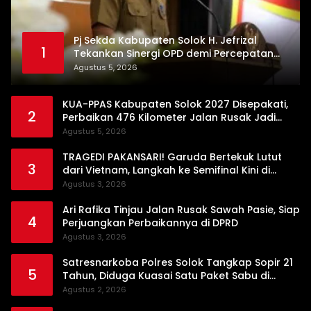
Pj Sekda Kabupaten Solok H. Jefrizal
1
Tekankan Sinergi OPD demi Percepatan
Pembangunan Daerah
Agustus 5, 2026
KUA-PPAS Kabupaten Solok 2027 Disepakati,
2
Perbaikan 476 Kilometer Jalan Rusak Jadi
Prioritas
Agustus 5, 2026
TRAGEDI PAKANSARI! Garuda Bertekuk Lutut
3
dari Vietnam, Langkah ke Semifinal Kini di
Ujung Tanduk
Agustus 3, 2026
Ari Rafika Tinjau Jalan Rusak Sawah Pasie, Siap
4
Perjuangkan Perbaikannya di DPRD
Agustus 3, 2026
Satresnarkoba Polres Solok Tangkap Sopir 21
5
Tahun, Diduga Kuasai Satu Paket Sabu di
Kubung
Agustus 2, 2026