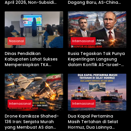
April 2026, Non-Subsidi
Dagang Baru, AS-China
Terseret Kenaikan Tajam
Buka Babak Kerja Sama
Jelang Kunjungan Beijing
Nasional
Internasional
Dinas Pendidikan
Rusia Tegaskan Tak Punya
Kabupaten Lahat Sukses
Kepentingan Langsung
Mempersiapkan TKA
dalam Konflik AS–Israel–
dengan Inovasi
Iran
Pembekalan Latihan Soal
Tanpa Internet
Internasional
Internasional
Drone Kamikaze Shahed-
Dua Kapal Pertamina
136 Iran: Senjata Murah
Masih Tertahan di Selat
yang Membuat AS dan
Hormuz, Dua Lainnya