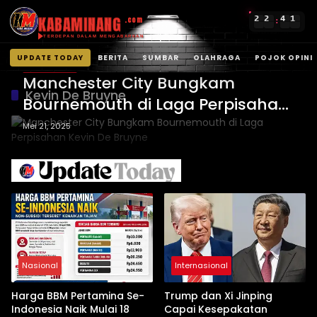
KABAMINANG
2
2
4
1
.com
:
TERDEPAN DALAM MENGABARKAN
UPDATE TODAY
BERITA
SUMBAR
OLAHRAGA
POJOK OPINI
Liga Inggris
Langsung
Manchester City Bungkam
ke
Kevin De Bruyne
Bournemouth di Laga Perpisahan
konten
Kevin De Bruyne
Mei 21, 2025
Nasional
Internasional
Harga BBM Pertamina Se-
Trump dan Xi Jinping
Indonesia Naik Mulai 18
Capai Kesepakatan