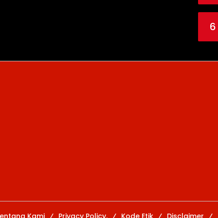
6
entang Kami
Privacy Policy.
Kode Etik
Disclaimer