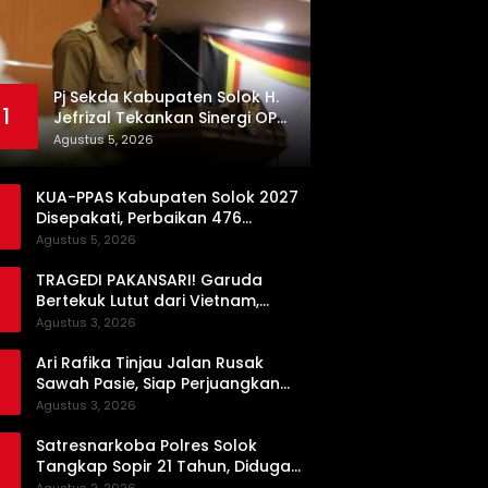
Pj Sekda Kabupaten Solok H.
1
Jefrizal Tekankan Sinergi OPD
demi Percepatan
Agustus 5, 2026
Pembangunan Daerah
KUA-PPAS Kabupaten Solok 2027
Disepakati, Perbaikan 476
Kilometer Jalan Rusak Jadi
Agustus 5, 2026
Prioritas
TRAGEDI PAKANSARI! Garuda
Bertekuk Lutut dari Vietnam,
Langkah ke Semifinal Kini di Ujung
Agustus 3, 2026
Tanduk
Ari Rafika Tinjau Jalan Rusak
Sawah Pasie, Siap Perjuangkan
Perbaikannya di DPRD
Agustus 3, 2026
Satresnarkoba Polres Solok
Tangkap Sopir 21 Tahun, Diduga
Kuasai Satu Paket Sabu di Kubung