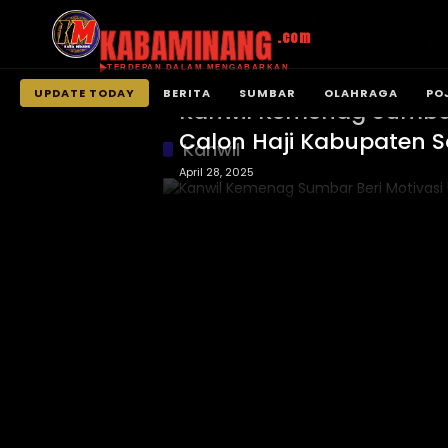
KABAMINANG
.com
TERDEPAN DALAM MENGABARKAN
BERITA
UPDATE TODAY
BERITA
SUMBAR
OLAHRAGA
PO
Kanwil Kemenag Sumbar
Langsung
Calon Haji Kabupaten S
ke
Kanwil
konten
April 28, 2025