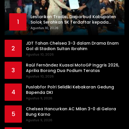
Lestarikan Tradisi, Disparbud Kabupaten
1
Solok Serahkan SK Terdaftar kepada
Sasaran Silek Tuo Langkah Ampek Lipek
Agustus 10, 2026
Pageh
JDT Tahan Chelsea 3-3 dalam Drama Enam
2
Gol di Stadion Sultan Ibrahim
Agustus 10, 2026
Raúl Fernández Kuasai MotoGP Inggris 2026,
3
Aprilia Borong Dua Podium Teratas
Agustus 10, 2026
Puslabfor Polri Selidiki Kebakaran Gedung
4
Bapenda DKI
Agustus 9, 2026
Chelsea Hancurkan AC Milan 3-0 di Gelora
5
Bung Karno
Agustus 9, 2026