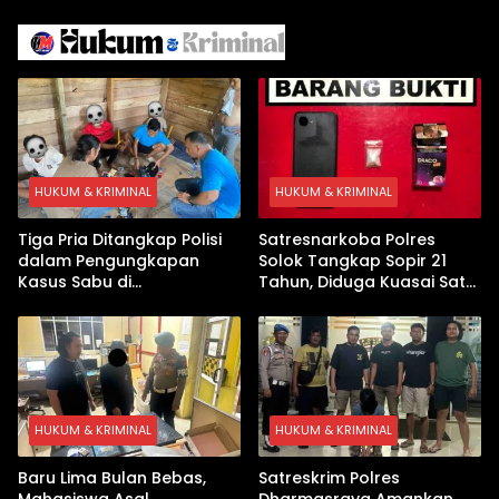
dengan Inovasi
Iran
Pembekalan Latihan Soal
Tanpa Internet
HUKUM & KRIMINAL
HUKUM & KRIMINAL
Tiga Pria Ditangkap Polisi
Satresnarkoba Polres
dalam Pengungkapan
Solok Tangkap Sopir 21
Kasus Sabu di
Tahun, Diduga Kuasai Satu
Dharmasraya, Timbangan
Paket Sabu di Kubung
Digital hingga Bong Disita
HUKUM & KRIMINAL
HUKUM & KRIMINAL
Baru Lima Bulan Bebas,
Satreskrim Polres
Mahasiswa Asal
Dharmasraya Amankan