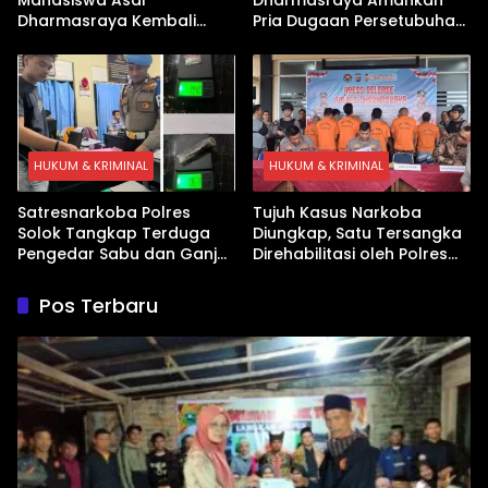
Dharmasraya Kembali
Pria Dugaan Persetubuhan
Ditangkap Kasus Sabu
Anak
HUKUM & KRIMINAL
HUKUM & KRIMINAL
Satresnarkoba Polres
Tujuh Kasus Narkoba
Solok Tangkap Terduga
Diungkap, Satu Tersangka
Pengedar Sabu dan Ganja
Direhabilitasi oleh Polres
di Kubung
Dharmasraya
Pos Terbaru