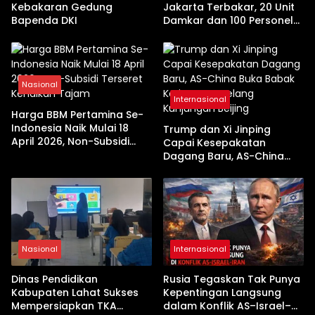
Kebakaran Gedung
Jakarta Terbakar, 20 Unit
Bapenda DKI
Damkar dan 100 Personel
Dikerahkan
Nasional
Internasional
Harga BBM Pertamina Se-
Indonesia Naik Mulai 18
Trump dan Xi Jinping
April 2026, Non-Subsidi
Capai Kesepakatan
Terseret Kenaikan Tajam
Dagang Baru, AS-China
Buka Babak Kerja Sama
Jelang Kunjungan Beijing
Nasional
Internasional
Dinas Pendidikan
Rusia Tegaskan Tak Punya
Kabupaten Lahat Sukses
Kepentingan Langsung
Mempersiapkan TKA
dalam Konflik AS–Israel–