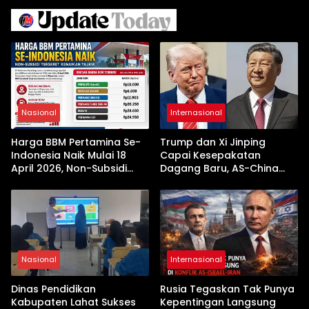
Nasional
Internasional
Harga BBM Pertamina Se-
Trump dan Xi Jinping
Indonesia Naik Mulai 18
Capai Kesepakatan
April 2026, Non-Subsidi
Dagang Baru, AS-China
Terseret Kenaikan Tajam
Buka Babak Kerja Sama
Jelang Kunjungan Beijing
Nasional
Internasional
Dinas Pendidikan
Rusia Tegaskan Tak Punya
Kabupaten Lahat Sukses
Kepentingan Langsung