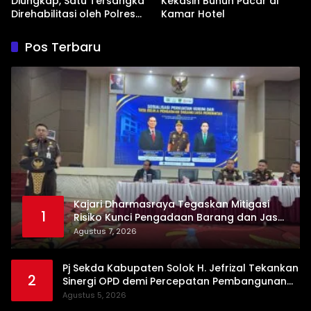
Diungkap, Satu Tersangka
Kekasih Bunuh Pacar di
Direhabilitasi oleh Polres
Kamar Hotel
Dharmasraya
Pos Terbaru
Kajari Dharmasraya Tegaskan Mitigasi
1
Risiko Kunci Pengadaan Barang dan Jasa
yang Bersih
Agustus 7, 2026
Pj Sekda Kabupaten Solok H. Jefrizal Tekankan
2
Sinergi OPD demi Percepatan Pembangunan
Daerah
Agustus 5, 2026