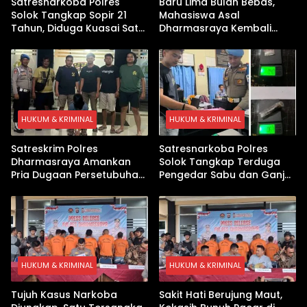
Satresnarkoba Polres
Baru Lima Bulan Bebas,
Solok Tangkap Sopir 21
Mahasiswa Asal
Tahun, Diduga Kuasai Satu
Dharmasraya Kembali
Paket Sabu di Kubung
Ditangkap Kasus Sabu
HUKUM & KRIMINAL
HUKUM & KRIMINAL
Satreskrim Polres
Satresnarkoba Polres
Dharmasraya Amankan
Solok Tangkap Terduga
Pria Dugaan Persetubuhan
Pengedar Sabu dan Ganja
Anak
di Kubung
HUKUM & KRIMINAL
HUKUM & KRIMINAL
Tujuh Kasus Narkoba
Sakit Hati Berujung Maut,