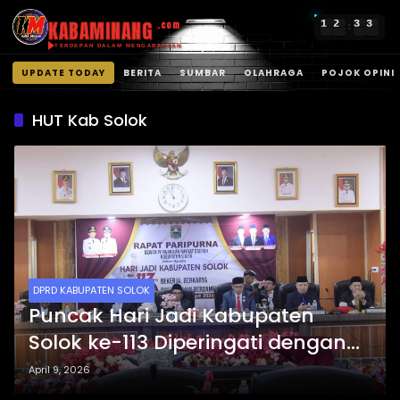
KABAMINANG
1
2
3
3
.com
:
TERDEPAN DALAM MENGABARKAN
UPDATE TODAY
BERITA
SUMBAR
OLAHRAGA
POJOK OPINI
Langsung
ke
HUT Kab Solok
konten
DPRD KABUPATEN SOLOK
Puncak Hari Jadi Kabupaten
Solok ke-113 Diperingati dengan
Rapat Paripurna
April 9, 2026