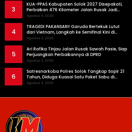
KUA-PPAS Kabupaten Solok 2027 Disepakati,
3
Perbaikan 476 Kilometer Jalan Rusak Jadi
Prioritas
Agustus 5, 2026
TRAGEDI PAKANSARI! Garuda Bertekuk Lutut
4
dari Vietnam, Langkah ke Semifinal Kini di
Ujung Tanduk
Agustus 3, 2026
Ari Rafika Tinjau Jalan Rusak Sawah Pasie, Siap
5
Perjuangkan Perbaikannya di DPRD
Agustus 3, 2026
Satresnarkoba Polres Solok Tangkap Sopir 21
6
Tahun, Diduga Kuasai Satu Paket Sabu di
Kubung
Agustus 2, 2026