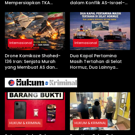
Mempersiapkan TKA
dalam Konflik AS–Israel–
dengan Inovasi
Iran
Pembekalan Latihan Soal
Tanpa Internet
Internasional
Internasional
Drone Kamikaze Shahed-
Dua Kapal Pertamina
136 Iran: Senjata Murah
Masih Tertahan di Selat
yang Membuat AS dan
Hormuz, Dua Lainnya
Israel Kewalahan di Teluk
Berhasil Keluar Aman
Arab
HUKUM & KRIMINAL
HUKUM & KRIMINAL