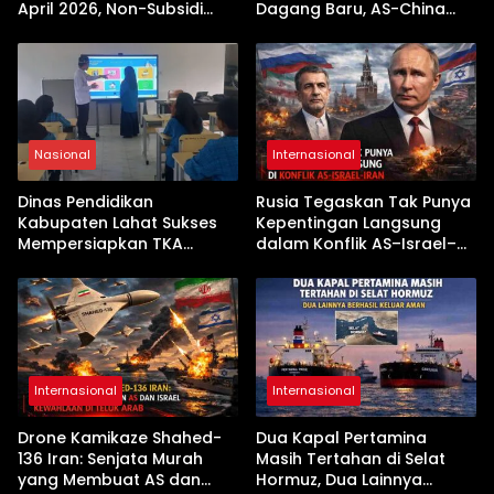
April 2026, Non-Subsidi
Dagang Baru, AS-China
Terseret Kenaikan Tajam
Buka Babak Kerja Sama
Jelang Kunjungan Beijing
Nasional
Internasional
Dinas Pendidikan
Rusia Tegaskan Tak Punya
Kabupaten Lahat Sukses
Kepentingan Langsung
Mempersiapkan TKA
dalam Konflik AS–Israel–
dengan Inovasi
Iran
Pembekalan Latihan Soal
Tanpa Internet
Internasional
Internasional
Drone Kamikaze Shahed-
Dua Kapal Pertamina
136 Iran: Senjata Murah
Masih Tertahan di Selat
yang Membuat AS dan
Hormuz, Dua Lainnya