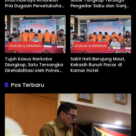
Pria Dugaan Persetubuhan
Pengedar Sabu dan Ganja
Anak
di Kubung
HUKUM & KRIMINAL
HUKUM & KRIMINAL
Tujuh Kasus Narkoba
Sakit Hati Berujung Maut,
Diungkap, Satu Tersangka
Kekasih Bunuh Pacar di
Direhabilitasi oleh Polres
Kamar Hotel
Dharmasraya
Pos Terbaru