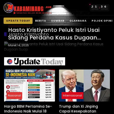
KABAMINANG
2
1
3
6
.com
:
TERDEPAN DALAM MENGABARKAN
UPDATE TODAY
BERITA
SUMBAR
OLAHRAGA
POJOK OPINI
UPDATE TODAY
Langsung
Hasto Kristiyanto Peluk Istri Usai
ke
Hasto Kristiyanto
Sidang Perdana Kasus Dugaan
konten
Suap
Maret 14, 2025
Nasional
Internasional
Harga BBM Pertamina Se-
Trump dan Xi Jinping
Indonesia Naik Mulai 18
Capai Kesepakatan