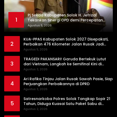
Pj Sekda Kabupaten Solok H. Jefrizal
1
Tekankan Sinergi OPD demi Percepatan
Pembangunan Daerah
Agustus 5, 2026
KUA-PPAS Kabupaten Solok 2027 Disepakati,
2
Perbaikan 476 Kilometer Jalan Rusak Jadi
Prioritas
Agustus 5, 2026
TRAGEDI PAKANSARI! Garuda Bertekuk Lutut
3
dari Vietnam, Langkah ke Semifinal Kini di
Ujung Tanduk
Agustus 3, 2026
Ari Rafika Tinjau Jalan Rusak Sawah Pasie, Siap
4
Perjuangkan Perbaikannya di DPRD
Agustus 3, 2026
Satresnarkoba Polres Solok Tangkap Sopir 21
5
Tahun, Diduga Kuasai Satu Paket Sabu di
Kubung
Agustus 2, 2026