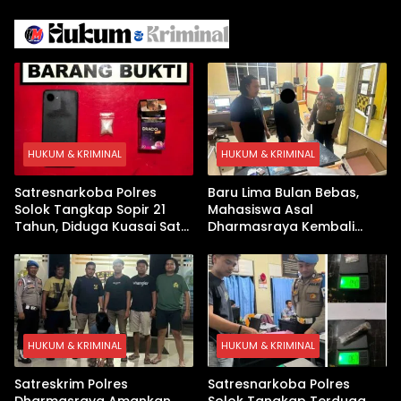
Israel Kewalahan di Teluk
Berhasil Keluar Aman
Arab
HUKUM & KRIMINAL
HUKUM & KRIMINAL
Satresnarkoba Polres
Baru Lima Bulan Bebas,
Solok Tangkap Sopir 21
Mahasiswa Asal
Tahun, Diduga Kuasai Satu
Dharmasraya Kembali
Paket Sabu di Kubung
Ditangkap Kasus Sabu
HUKUM & KRIMINAL
HUKUM & KRIMINAL
Satreskrim Polres
Satresnarkoba Polres
Dharmasraya Amankan
Solok Tangkap Terduga