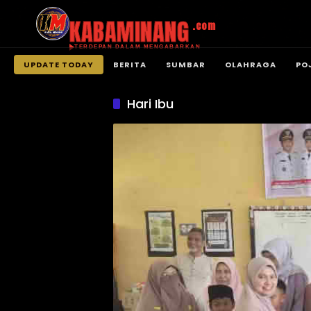
KABAMINANG
.com
TERDEPAN DALAM MENGABARKAN
UPDATE TODAY
BERITA
SUMBAR
OLAHRAGA
PO
Langsung
ke
Hari Ibu
konten