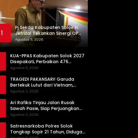
Pj Sekda Kabupaten Solok H.
1
Jefrizal Tekankan Sinergi OPD
demi Percepatan
Agustus 5, 2026
Pembangunan Daerah
KUA-PPAS Kabupaten Solok 2027
Disepakati, Perbaikan 476
Kilometer Jalan Rusak Jadi
Agustus 5, 2026
Prioritas
TRAGEDI PAKANSARI! Garuda
Bertekuk Lutut dari Vietnam,
Langkah ke Semifinal Kini di Ujung
Agustus 3, 2026
Tanduk
Ari Rafika Tinjau Jalan Rusak
Sawah Pasie, Siap Perjuangkan
Perbaikannya di DPRD
Agustus 3, 2026
Satresnarkoba Polres Solok
Tangkap Sopir 21 Tahun, Diduga
Kuasai Satu Paket Sabu di Kubung