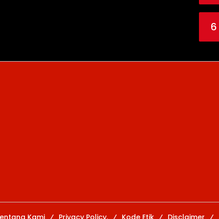
6
entang Kami
Privacy Policy.
Kode Etik
Disclaimer