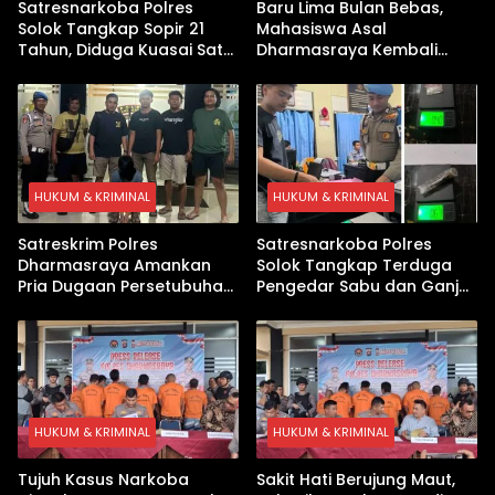
Satresnarkoba Polres
Baru Lima Bulan Bebas,
Solok Tangkap Sopir 21
Mahasiswa Asal
Tahun, Diduga Kuasai Satu
Dharmasraya Kembali
Paket Sabu di Kubung
Ditangkap Kasus Sabu
HUKUM & KRIMINAL
HUKUM & KRIMINAL
Satreskrim Polres
Satresnarkoba Polres
Dharmasraya Amankan
Solok Tangkap Terduga
Pria Dugaan Persetubuhan
Pengedar Sabu dan Ganja
Anak
di Kubung
HUKUM & KRIMINAL
HUKUM & KRIMINAL
Tujuh Kasus Narkoba
Sakit Hati Berujung Maut,