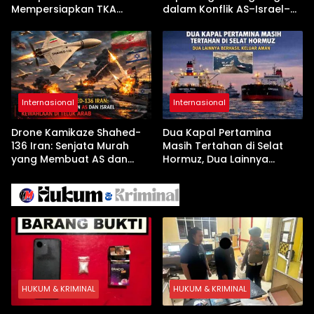
Mempersiapkan TKA
dalam Konflik AS–Israel–
dengan Inovasi
Iran
Pembekalan Latihan Soal
Tanpa Internet
Internasional
Internasional
Drone Kamikaze Shahed-
Dua Kapal Pertamina
136 Iran: Senjata Murah
Masih Tertahan di Selat
yang Membuat AS dan
Hormuz, Dua Lainnya
Israel Kewalahan di Teluk
Berhasil Keluar Aman
Arab
HUKUM & KRIMINAL
HUKUM & KRIMINAL