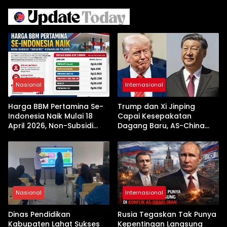
Nasional
Internasional
Harga BBM Pertamina Se-
Trump dan Xi Jinping
Indonesia Naik Mulai 18
Capai Kesepakatan
April 2026, Non-Subsidi
Dagang Baru, AS-China
Terseret Kenaikan Tajam
Buka Babak Kerja Sama
Jelang Kunjungan Beijing
Nasional
Internasional
Dinas Pendidikan
Rusia Tegaskan Tak Punya
Kabupaten Lahat Sukses
Kepentingan Langsung