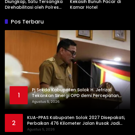
Diungkap, Satu Tersangka
Kekasih Bunuh Pacar di
Direhabilitasi oleh Polres
Kamar Hotel
Dharmasraya
Pos Terbaru
Pj Sekda Kabupaten Solok H. Jefrizal
1
Tekankan Sinergi OPD demi Percepatan
Pembangunan Daerah
Agustus 5, 2026
KUA-PPAS Kabupaten Solok 2027 Disepakati,
2
Perbaikan 476 Kilometer Jalan Rusak Jadi
Prioritas
Agustus 5, 2026