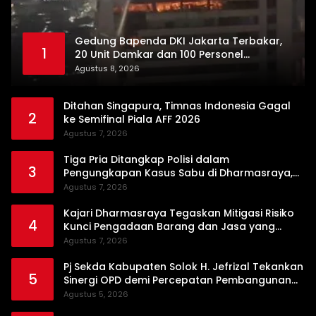
Gedung Bapenda DKI Jakarta Terbakar,
1
20 Unit Damkar dan 100 Personel
Dikerahkan
Agustus 8, 2026
Ditahan Singapura, Timnas Indonesia Gagal
2
ke Semifinal Piala AFF 2026
Agustus 7, 2026
Tiga Pria Ditangkap Polisi dalam
3
Pengungkapan Kasus Sabu di Dharmasraya,
Timbangan Digital hingga Bong Disita
Agustus 7, 2026
Kajari Dharmasraya Tegaskan Mitigasi Risiko
4
Kunci Pengadaan Barang dan Jasa yang
Bersih
Agustus 7, 2026
Pj Sekda Kabupaten Solok H. Jefrizal Tekankan
5
Sinergi OPD demi Percepatan Pembangunan
Daerah
Agustus 5, 2026