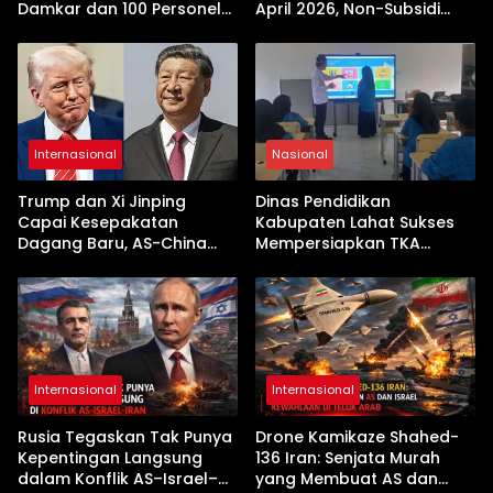
Damkar dan 100 Personel
April 2026, Non-Subsidi
Dikerahkan
Terseret Kenaikan Tajam
Internasional
Nasional
Trump dan Xi Jinping
Dinas Pendidikan
Capai Kesepakatan
Kabupaten Lahat Sukses
Dagang Baru, AS-China
Mempersiapkan TKA
Buka Babak Kerja Sama
dengan Inovasi
Jelang Kunjungan Beijing
Pembekalan Latihan Soal
Tanpa Internet
Internasional
Internasional
Rusia Tegaskan Tak Punya
Drone Kamikaze Shahed-
Kepentingan Langsung
136 Iran: Senjata Murah
dalam Konflik AS–Israel–
yang Membuat AS dan