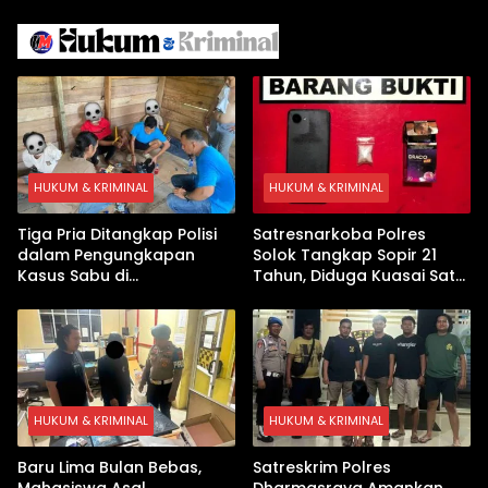
Iran
Israel Kewalahan di Teluk
Arab
HUKUM & KRIMINAL
HUKUM & KRIMINAL
Tiga Pria Ditangkap Polisi
Satresnarkoba Polres
dalam Pengungkapan
Solok Tangkap Sopir 21
Kasus Sabu di
Tahun, Diduga Kuasai Satu
Dharmasraya, Timbangan
Paket Sabu di Kubung
Digital hingga Bong Disita
HUKUM & KRIMINAL
HUKUM & KRIMINAL
Baru Lima Bulan Bebas,
Satreskrim Polres
Mahasiswa Asal
Dharmasraya Amankan