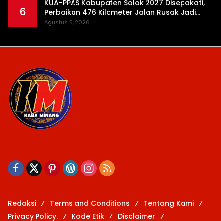
KUA-PPAS Kabupaten Solok 2027 Disepakati,
6
Perbaikan 476 Kilometer Jalan Rusak Jadi
Prioritas
Agustus 5, 2026
Redaksi
Terms and Conditions
Tentang Kami
Privacy Policy.
Kode Etik
Disclaimer