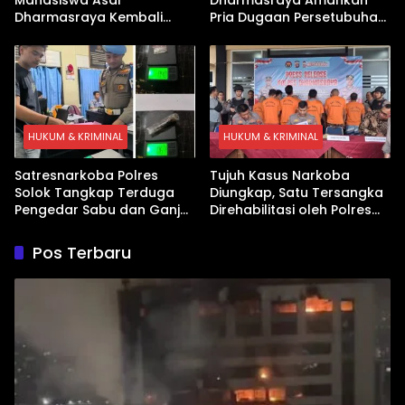
Dharmasraya Kembali
Pria Dugaan Persetubuhan
Ditangkap Kasus Sabu
Anak
HUKUM & KRIMINAL
HUKUM & KRIMINAL
Satresnarkoba Polres
Tujuh Kasus Narkoba
Solok Tangkap Terduga
Diungkap, Satu Tersangka
Pengedar Sabu dan Ganja
Direhabilitasi oleh Polres
di Kubung
Dharmasraya
Pos Terbaru