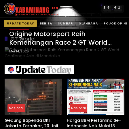
KABAMINANG
1
6
4
1
.com
:
TERDEPAN DALAM MENGABARKAN
UPDATE TODAY
BERITA
SUMBAR
OLAHRAGA
POJOK OPINI
OLAHRAGA
Langsung
Origine Motorsport Raih
ke
GT World
Kemenangan Race 2 GT World
konten
Challenge Asia di Mandalika
Mei 14, 2025
Nasional
Nasional
Gedung Bapenda DKI
Harga BBM Pertamina Se-
Jakarta Terbakar, 20 Unit
Indonesia Naik Mulai 18