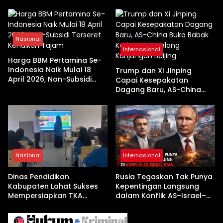
Dikerahkan
Nasional
Internasional
Harga BBM Pertamina Se-
Indonesia Naik Mulai 18
Trump dan Xi Jinping
April 2026, Non-Subsidi
Capai Kesepakatan
Terseret Kenaikan Tajam
Dagang Baru, AS-China
Buka Babak Kerja Sama
Jelang Kunjungan Beijing
Nasional
Internasional
Dinas Pendidikan
Rusia Tegaskan Tak Punya
Kabupaten Lahat Sukses
Kepentingan Langsung
Mempersiapkan TKA
dalam Konflik AS–Israel–
dengan Inovasi
Iran
Pembekalan Latihan Soal