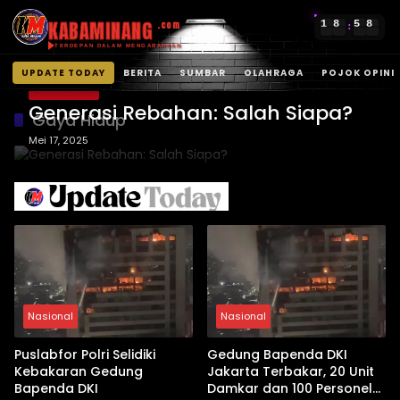
KABAMINANG
1
8
5
8
.com
:
TERDEPAN DALAM MENGABARKAN
UPDATE TODAY
BERITA
SUMBAR
OLAHRAGA
POJOK OPINI
POJOK OPINI
Langsung
Generasi Rebahan: Salah Siapa?
ke
Gaya Hidup
konten
Mei 17, 2025
Nasional
Nasional
Puslabfor Polri Selidiki
Gedung Bapenda DKI
Kebakaran Gedung
Jakarta Terbakar, 20 Unit
Bapenda DKI
Damkar dan 100 Personel