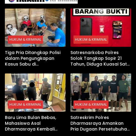
Tanpa Internet
HUKUM & KRIMINAL
HUKUM & KRIMINAL
Tiga Pria Ditangkap Polisi
Satresnarkoba Polres
dalam Pengungkapan
Solok Tangkap Sopir 21
Kasus Sabu di
Tahun, Diduga Kuasai Satu
Dharmasraya, Timbangan
Paket Sabu di Kubung
Digital hingga Bong Disita
HUKUM & KRIMINAL
HUKUM & KRIMINAL
Baru Lima Bulan Bebas,
Satreskrim Polres
Mahasiswa Asal
Dharmasraya Amankan
Dharmasraya Kembali
Pria Dugaan Persetubuhan
Ditangkap Kasus Sabu
Anak