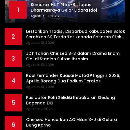
Semarak HUT RI ke-81, Lapas
1
Dharmasraya Gelar Eldara Idol
Agustus 10, 2026
Lestarikan Tradisi, Disparbud Kabupaten Solok
2
Serahkan SK Terdaftar kepada Sasaran Silek
Tuo Langkah Ampek Lipek Pageh
Agustus 10, 2026
JDT Tahan Chelsea 3-3 dalam Drama Enam
3
Gol di Stadion Sultan Ibrahim
Agustus 10, 2026
Raúl Fernández Kuasai MotoGP Inggris 2026,
4
Aprilia Borong Dua Podium Teratas
Agustus 10, 2026
Puslabfor Polri Selidiki Kebakaran Gedung
5
Bapenda DKI
Agustus 9, 2026
Chelsea Hancurkan AC Milan 3-0 di Gelora
6
Bung Karno