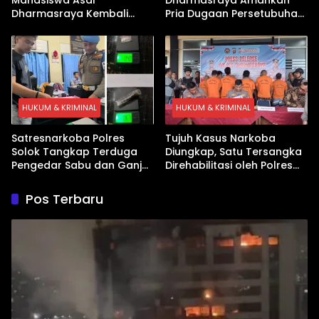
Dharmasraya Kembali
Pria Dugaan Persetubuhan
Ditangkap Kasus Sabu
Anak
HUKUM & KRIMINAL
HUKUM & KRIMINAL
Satresnarkoba Polres
Tujuh Kasus Narkoba
Solok Tangkap Terduga
Diungkap, Satu Tersangka
Pengedar Sabu dan Ganja
Direhabilitasi oleh Polres
di Kubung
Dharmasraya
Pos Terbaru