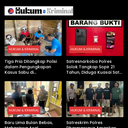
Iran
Israel Kewalahan di Teluk
Arab
HUKUM & KRIMINAL
HUKUM & KRIMINAL
Tiga Pria Ditangkap Polisi
Satresnarkoba Polres
dalam Pengungkapan
Solok Tangkap Sopir 21
Kasus Sabu di
Tahun, Diduga Kuasai Satu
Dharmasraya, Timbangan
Paket Sabu di Kubung
Digital hingga Bong Disita
HUKUM & KRIMINAL
HUKUM & KRIMINAL
Baru Lima Bulan Bebas,
Satreskrim Polres
Mahasiswa Asal
Dharmasraya Amankan