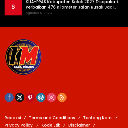
KUA-PPAS Kabupaten Solok 2027 Disepakati,
6
Perbaikan 476 Kilometer Jalan Rusak Jadi
Prioritas
Agustus 5, 2026
Redaksi
Terms and Conditions
Tentang Kami
Privacy Policy.
Kode Etik
Disclaimer