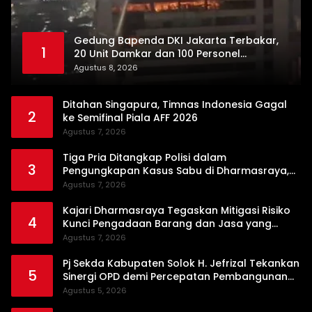
Gedung Bapenda DKI Jakarta Terbakar,
1
20 Unit Damkar dan 100 Personel
Dikerahkan
Agustus 8, 2026
Ditahan Singapura, Timnas Indonesia Gagal
2
ke Semifinal Piala AFF 2026
Agustus 7, 2026
Tiga Pria Ditangkap Polisi dalam
3
Pengungkapan Kasus Sabu di Dharmasraya,
Timbangan Digital hingga Bong Disita
Agustus 7, 2026
Kajari Dharmasraya Tegaskan Mitigasi Risiko
4
Kunci Pengadaan Barang dan Jasa yang
Bersih
Agustus 7, 2026
Pj Sekda Kabupaten Solok H. Jefrizal Tekankan
5
Sinergi OPD demi Percepatan Pembangunan
Daerah
Agustus 5, 2026