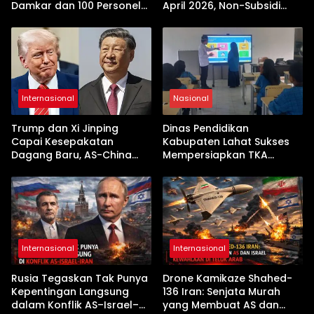
Damkar dan 100 Personel
April 2026, Non-Subsidi
Dikerahkan
Terseret Kenaikan Tajam
Internasional
Nasional
Trump dan Xi Jinping
Dinas Pendidikan
Capai Kesepakatan
Kabupaten Lahat Sukses
Dagang Baru, AS-China
Mempersiapkan TKA
Buka Babak Kerja Sama
dengan Inovasi
Jelang Kunjungan Beijing
Pembekalan Latihan Soal
Tanpa Internet
Internasional
Internasional
Rusia Tegaskan Tak Punya
Drone Kamikaze Shahed-
Kepentingan Langsung
136 Iran: Senjata Murah
dalam Konflik AS–Israel–
yang Membuat AS dan