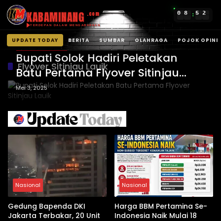
KABAMINANG
0
8
5
2
.com
:
TERDEPAN DALAM MENGABARKAN
UPDATE TODAY
BERITA
SUMBAR
OLAHRAGA
POJOK OPINI
Kabupaten Solok
Langsung
Bupati Solok Hadiri Peletakan
ke
Flyover Sitinjau Lauik
Batu Pertama Flyover Sitinjau
konten
Lauik
Mei 3, 2025
Nasional
Nasional
Gedung Bapenda DKI
Harga BBM Pertamina Se-
Jakarta Terbakar, 20 Unit
Indonesia Naik Mulai 18