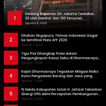
Gedung Bapenda DKI Jakarta Terbakar,
1
20 Unit Damkar dan 100 Personel
Dikerahkan
Agustus 8, 2026
Ditahan Singapura, Timnas Indonesia Gagal
2
ke Semifinal Piala AFF 2026
Agustus 7, 2026
Tiga Pria Ditangkap Polisi dalam
3
Pengungkapan Kasus Sabu di Dharmasraya,
Timbangan Digital hingga Bong Disita
Agustus 7, 2026
Kajari Dharmasraya Tegaskan Mitigasi Risiko
4
Kunci Pengadaan Barang dan Jasa yang
Bersih
Agustus 7, 2026
Pj Sekda Kabupaten Solok H. Jefrizal Tekankan
5
Sinergi OPD demi Percepatan Pembangunan
Daerah
Agustus 5, 2026