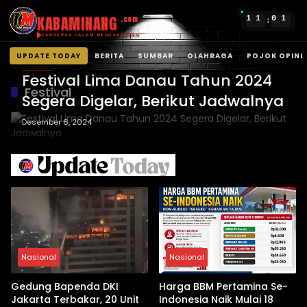
KABAMINANG
1
1
0
1
.com
:
TERDEPAN DALAM MENGABARKAN
UPDATE TODAY
BERITA
SUMBAR
OLAHRAGA
POJOK OPINI
BERITA
Langsung
Festival Lima Danau Tahun 2024
ke
Festival
Segera Digelar, Berikut Jadwalnya
konten
Desember 6, 2024
Nasional
Nasional
Gedung Bapenda DKI
Harga BBM Pertamina Se-
Jakarta Terbakar, 20 Unit
Indonesia Naik Mulai 18