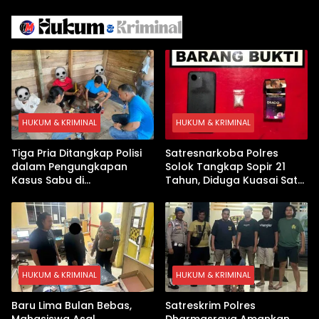
Iran
Israel Kewalahan di Teluk
Arab
HUKUM & KRIMINAL
HUKUM & KRIMINAL
Tiga Pria Ditangkap Polisi
Satresnarkoba Polres
dalam Pengungkapan
Solok Tangkap Sopir 21
Kasus Sabu di
Tahun, Diduga Kuasai Satu
Dharmasraya, Timbangan
Paket Sabu di Kubung
Digital hingga Bong Disita
HUKUM & KRIMINAL
HUKUM & KRIMINAL
Baru Lima Bulan Bebas,
Satreskrim Polres
Mahasiswa Asal
Dharmasraya Amankan