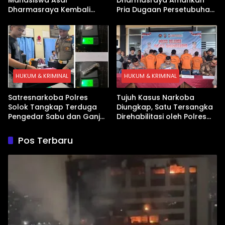
Dharmasraya Kembali
Pria Dugaan Persetubuhan
Ditangkap Kasus Sabu
Anak
HUKUM & KRIMINAL
HUKUM & KRIMINAL
Satresnarkoba Polres
Tujuh Kasus Narkoba
Solok Tangkap Terduga
Diungkap, Satu Tersangka
Pengedar Sabu dan Ganja
Direhabilitasi oleh Polres
di Kubung
Dharmasraya
Pos Terbaru