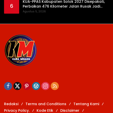
KUA-PPAS Kabupaten Solok 2027 Disepakati,
6
Perbaikan 476 Kilometer Jalan Rusak Jadi
Prioritas
Agustus 5, 2026
Redaksi
Terms and Conditions
Tentang Kami
Privacy Policy.
Kode Etik
Disclaimer