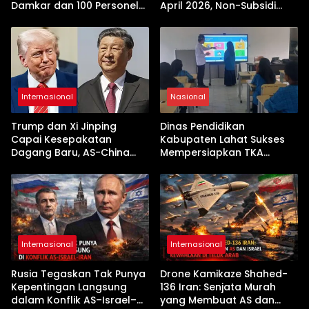
Damkar dan 100 Personel
April 2026, Non-Subsidi
Dikerahkan
Terseret Kenaikan Tajam
Internasional
Nasional
Trump dan Xi Jinping
Dinas Pendidikan
Capai Kesepakatan
Kabupaten Lahat Sukses
Dagang Baru, AS-China
Mempersiapkan TKA
Buka Babak Kerja Sama
dengan Inovasi
Jelang Kunjungan Beijing
Pembekalan Latihan Soal
Tanpa Internet
Internasional
Internasional
Rusia Tegaskan Tak Punya
Drone Kamikaze Shahed-
Kepentingan Langsung
136 Iran: Senjata Murah
dalam Konflik AS–Israel–
yang Membuat AS dan