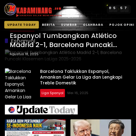
KABAMINANG
0
5
5
8
7
.com
:
TERDEPAN DALAM MENGABARKAN
UPDATE TODAY
BERITA
SUMBAR
OLAHRAGA
POJOK OPINI
Liga Spanyol
Langsung
Espanyol Tumbangkan Atlético
ke
Espanyol
Madrid 2-1, Barcelona Puncaki
konten
Klasemen LaLiga 2025-2026
Agustus 18, 2025
Barcelona Taklukkan Espanyol,
Amankan Gelar La Liga dan Lengkapi
Treble Domestik
Liga Spanyol
Mei 16, 2025