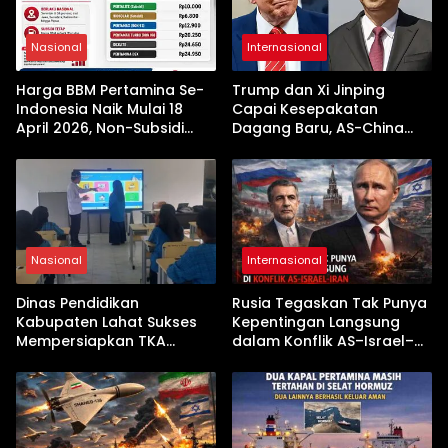
Nasional
Internasional
Harga BBM Pertamina Se-
Trump dan Xi Jinping
Indonesia Naik Mulai 18
Capai Kesepakatan
April 2026, Non-Subsidi
Dagang Baru, AS-China
Terseret Kenaikan Tajam
Buka Babak Kerja Sama
Jelang Kunjungan Beijing
Nasional
Internasional
Dinas Pendidikan
Rusia Tegaskan Tak Punya
Kabupaten Lahat Sukses
Kepentingan Langsung
Mempersiapkan TKA
dalam Konflik AS–Israel–
dengan Inovasi
Iran
Pembekalan Latihan Soal
Tanpa Internet