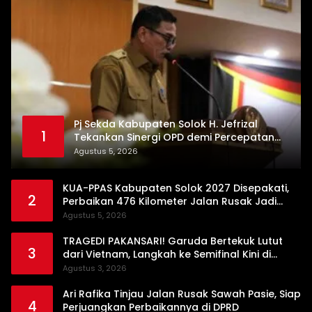
Pj Sekda Kabupaten Solok H. Jefrizal
1
Tekankan Sinergi OPD demi Percepatan
Pembangunan Daerah
Agustus 5, 2026
KUA-PPAS Kabupaten Solok 2027 Disepakati,
2
Perbaikan 476 Kilometer Jalan Rusak Jadi
Prioritas
Agustus 5, 2026
TRAGEDI PAKANSARI! Garuda Bertekuk Lutut
3
dari Vietnam, Langkah ke Semifinal Kini di
Ujung Tanduk
Agustus 3, 2026
Ari Rafika Tinjau Jalan Rusak Sawah Pasie, Siap
4
Perjuangkan Perbaikannya di DPRD