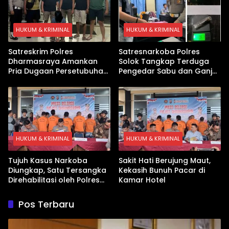
HUKUM & KRIMINAL
HUKUM & KRIMINAL
Satreskrim Polres
Satresnarkoba Polres
Dharmasraya Amankan
Solok Tangkap Terduga
Pria Dugaan Persetubuhan
Pengedar Sabu dan Ganja
Anak
di Kubung
HUKUM & KRIMINAL
HUKUM & KRIMINAL
Tujuh Kasus Narkoba
Sakit Hati Berujung Maut,
Diungkap, Satu Tersangka
Kekasih Bunuh Pacar di
Direhabilitasi oleh Polres
Kamar Hotel
Dharmasraya
Pos Terbaru