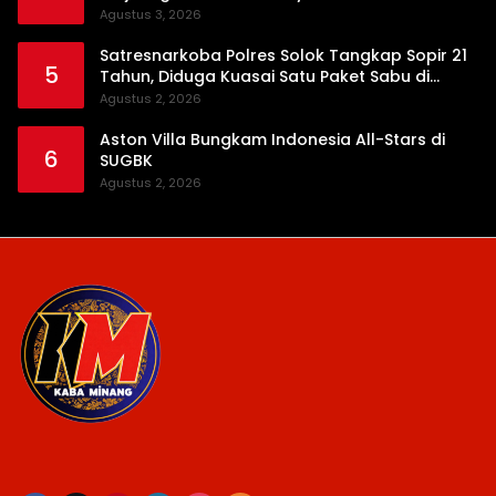
Agustus 3, 2026
Satresnarkoba Polres Solok Tangkap Sopir 21
5
Tahun, Diduga Kuasai Satu Paket Sabu di
Kubung
Agustus 2, 2026
Aston Villa Bungkam Indonesia All-Stars di
6
SUGBK
Agustus 2, 2026