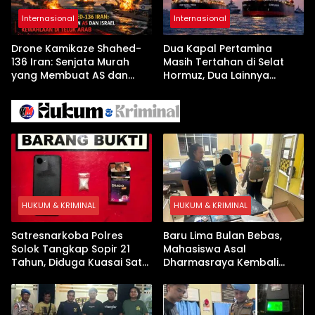
Internasional
Internasional
Drone Kamikaze Shahed-
Dua Kapal Pertamina
136 Iran: Senjata Murah
Masih Tertahan di Selat
yang Membuat AS dan
Hormuz, Dua Lainnya
Israel Kewalahan di Teluk
Berhasil Keluar Aman
Arab
HUKUM & KRIMINAL
HUKUM & KRIMINAL
Satresnarkoba Polres
Baru Lima Bulan Bebas,
Solok Tangkap Sopir 21
Mahasiswa Asal
Tahun, Diduga Kuasai Satu
Dharmasraya Kembali
Paket Sabu di Kubung
Ditangkap Kasus Sabu