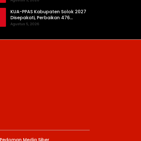
Agustus 5, 2026
Daerah
KUA-PPAS Kabupaten Solok 2027
Disepakati, Perbaikan 476
Kilometer Jalan Rusak Jadi
Agustus 5, 2026
Prioritas
Pedoman Media Siber