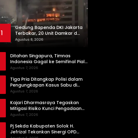
Gedung Bapenda DKI Jakarta
1
Terbakar, 20 Unit Damkar dan
100 Personel Dikerahkan
Agustus 8, 2026
Ditahan Singapura, Timnas
Indonesia Gagal ke Semifinal Piala
AFF 2026
Agustus 7, 2026
Tiga Pria Ditangkap Polisi dalam
Pengungkapan Kasus Sabu di
Dharmasraya, Timbangan Digital
Agustus 7, 2026
hingga Bong Disita
Kajari Dharmasraya Tegaskan
Mitigasi Risiko Kunci Pengadaan
Barang dan Jasa yang Bersih
Agustus 7, 2026
Pj Sekda Kabupaten Solok H.
Jefrizal Tekankan Sinergi OPD
demi Percepatan Pembangunan