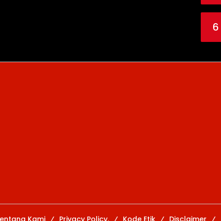
6
entang Kami
Privacy Policy.
Kode Etik
Disclaimer