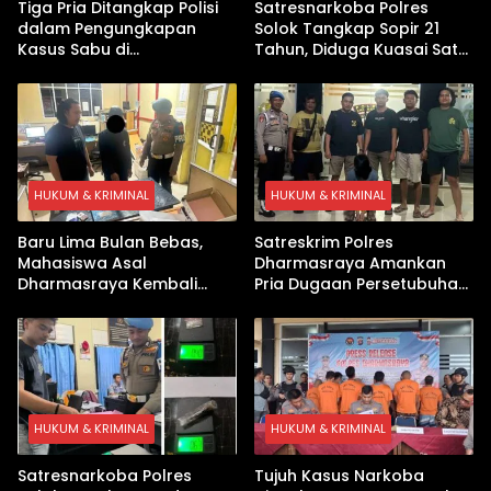
Tiga Pria Ditangkap Polisi
Satresnarkoba Polres
dalam Pengungkapan
Solok Tangkap Sopir 21
Kasus Sabu di
Tahun, Diduga Kuasai Satu
Dharmasraya, Timbangan
Paket Sabu di Kubung
Digital hingga Bong Disita
HUKUM & KRIMINAL
HUKUM & KRIMINAL
Baru Lima Bulan Bebas,
Satreskrim Polres
Mahasiswa Asal
Dharmasraya Amankan
Dharmasraya Kembali
Pria Dugaan Persetubuhan
Ditangkap Kasus Sabu
Anak
HUKUM & KRIMINAL
HUKUM & KRIMINAL
Satresnarkoba Polres
Tujuh Kasus Narkoba