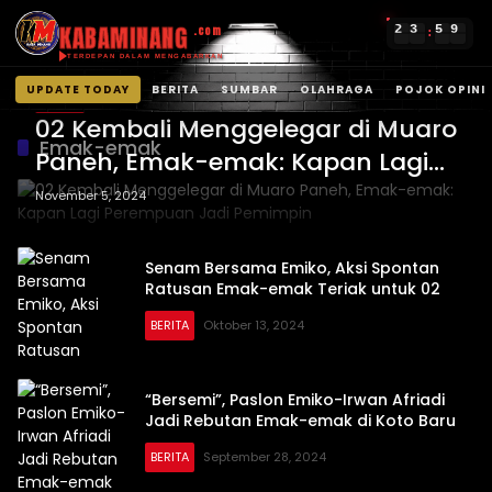
KABAMINANG
2
3
5
9
.com
:
TERDEPAN DALAM MENGABARKAN
UPDATE TODAY
BERITA
SUMBAR
OLAHRAGA
POJOK OPINI
BERITA
Langsung
02 Kembali Menggelegar di Muaro
ke
Emak-emak
Paneh, Emak-emak: Kapan Lagi
konten
Perempuan Jadi Pemimpin
November 5, 2024
Senam Bersama Emiko, Aksi Spontan
Ratusan Emak-emak Teriak untuk 02
BERITA
Oktober 13, 2024
“Bersemi”, Paslon Emiko-Irwan Afriadi
Jadi Rebutan Emak-emak di Koto Baru
BERITA
September 28, 2024