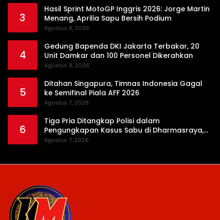
Hasil Sprint MotoGP Inggris 2026: Jorge Martin
3
Menang, Aprilia Sapu Bersih Podium
Agustus 8, 2026
Gedung Bapenda DKI Jakarta Terbakar, 20
4
Unit Damkar dan 100 Personel Dikerahkan
Agustus 8, 2026
Ditahan Singapura, Timnas Indonesia Gagal
5
ke Semifinal Piala AFF 2026
Agustus 7, 2026
Tiga Pria Ditangkap Polisi dalam
6
Pengungkapan Kasus Sabu di Dharmasraya,
Timbangan Digital hingga Bong Disita
Agustus 7, 2026