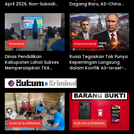
April 2026, Non-Subsidi
Dagang Baru, AS-China
Terseret Kenaikan Tajam
Buka Babak Kerja Sama
Jelang Kunjungan Beijing
Nasional
Internasional
Dinas Pendidikan
Rusia Tegaskan Tak Punya
Kabupaten Lahat Sukses
Kepentingan Langsung
Mempersiapkan TKA
dalam Konflik AS–Israel–
dengan Inovasi
Iran
Pembekalan Latihan Soal
Tanpa Internet
HUKUM & KRIMINAL
HUKUM & KRIMINAL