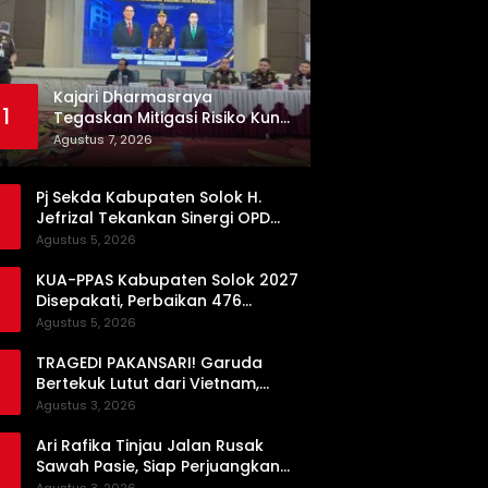
Kajari Dharmasraya
1
Tegaskan Mitigasi Risiko Kunci
Pengadaan Barang dan Jasa
Agustus 7, 2026
yang Bersih
Pj Sekda Kabupaten Solok H.
Jefrizal Tekankan Sinergi OPD
demi Percepatan Pembangunan
Agustus 5, 2026
Daerah
KUA-PPAS Kabupaten Solok 2027
Disepakati, Perbaikan 476
Kilometer Jalan Rusak Jadi
Agustus 5, 2026
Prioritas
TRAGEDI PAKANSARI! Garuda
Bertekuk Lutut dari Vietnam,
Langkah ke Semifinal Kini di Ujung
Agustus 3, 2026
Tanduk
Ari Rafika Tinjau Jalan Rusak
Sawah Pasie, Siap Perjuangkan
Perbaikannya di DPRD