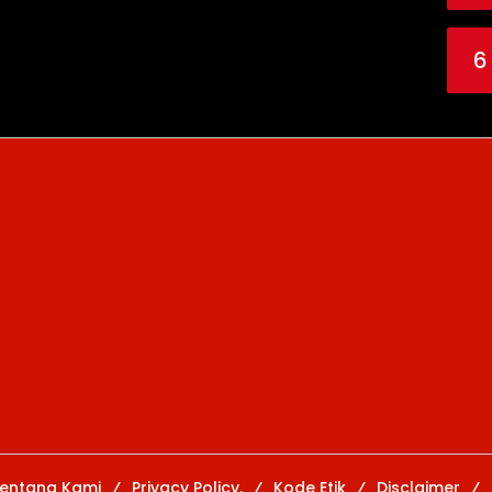
6
entang Kami
Privacy Policy.
Kode Etik
Disclaimer