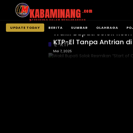
KABAMINANG
.com
TERDEPAN DALAM MENGABARKAN
Kabupaten Solok
UPDATE TODAY
BERITA
SUMBAR
OLAHRAGA
PO
Wakil Bupati Solok Resm
Langsung
KTP-El Tanpa Antrian di
ke
E-KTP
konten
Mei 7, 2025