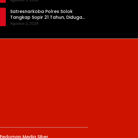
Agustus 3, 2026
Satresnarkoba Polres Solok
Tangkap Sopir 21 Tahun, Diduga
Kuasai Satu Paket Sabu di Kubung
Agustus 2, 2026
Pedoman Media Siber