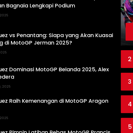
an Bagnaia Lengkapi Podium
, 2025
ez vs Penantang: Siapa yang Akan Kuasai
ng di MotoGP Jerman 2025?
 2025
2
ez Dominasi MotoGP Belanda 2025, Alex
edera
3
0, 2025
uez Raih Kemenangan di MotoGP Aragon
4
, 2025
5
ez Pimpin Latihan Bebas MotoGP Prancis