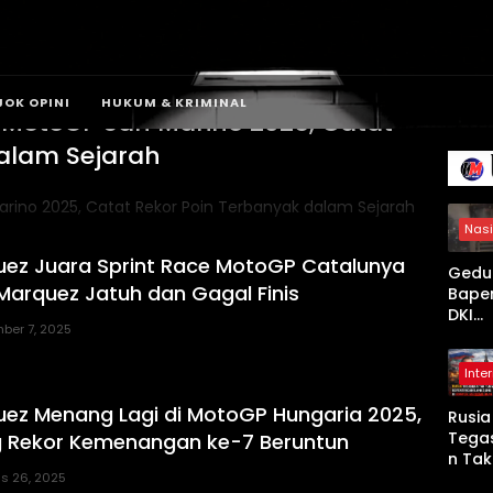
JOK OPINI
HUKUM & KRIMINAL
MotoGP San Marino 2025, Catat
alam Sejarah
Nasi
ez Juara Sprint Race MotoGP Catalunya
Gedu
 Marquez Jatuh dan Gagal Finis
Bape
DKI
ber 7, 2025
Jaka
Terb
Inte
, 20 U
Damk
ez Menang Lagi di MotoGP Hungaria 2025,
Rusia
dan 1
Tega
g Rekor Kemenangan ke-7 Beruntun
Perso
n Tak
Diker
s 26, 2025
Puny
an