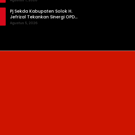
Agustus 7, 2026
Pj Sekda Kabupaten Solok H.
Jefrizal Tekankan Sinergi OPD
demi Percepatan Pembangunan
Agustus 5, 2026
Daerah