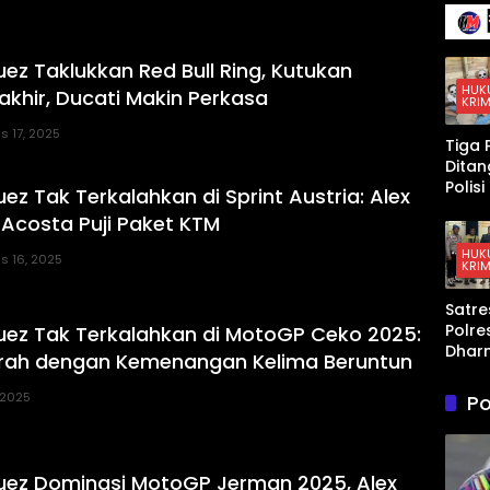
Kepen
gan
Lang
ez Taklukkan Red Bull Ring, Kutukan
g da
Konfl
HUK
akhir, Ducati Makin Perkasa
KRIM
AS–
Israe
s 17, 2025
Tiga 
Iran
Dita
Polis
z Tak Terkalahkan di Sprint Austria: Alex
Peng
 Acosta Puji Paket KTM
an K
Sabu 
HUK
s 16, 2025
KRIM
Dhar
a,
Satre
Timb
Polre
ez Tak Terkalahkan di MotoGP Ceko 2025:
Digita
Dhar
hing
arah dengan Kemenangan Kelima Beruntun
a Am
Disita
Pria 
, 2025
Po
Pers
n An
ez Dominasi MotoGP Jerman 2025, Alex