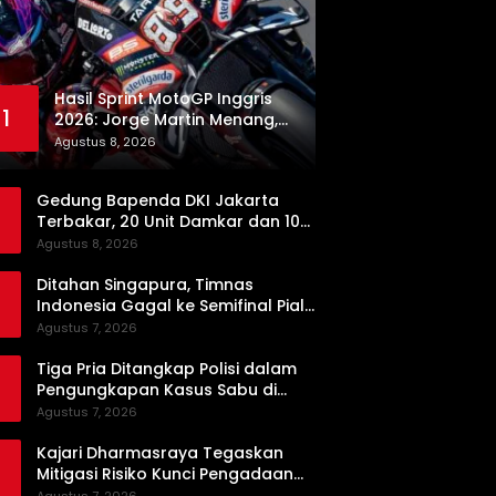
Hasil Sprint MotoGP Inggris
1
2026: Jorge Martin Menang,
Aprilia Sapu Bersih Podium
Agustus 8, 2026
Gedung Bapenda DKI Jakarta
Terbakar, 20 Unit Damkar dan 100
Personel Dikerahkan
Agustus 8, 2026
Ditahan Singapura, Timnas
Indonesia Gagal ke Semifinal Piala
AFF 2026
Agustus 7, 2026
Tiga Pria Ditangkap Polisi dalam
Pengungkapan Kasus Sabu di
Dharmasraya, Timbangan Digital
Agustus 7, 2026
hingga Bong Disita
Kajari Dharmasraya Tegaskan
Mitigasi Risiko Kunci Pengadaan
Barang dan Jasa yang Bersih