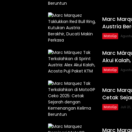
Marc Marqu
Austria Ber
MotoGp
Agustu
Marc Márque
Akui Kalah,
MotoGp
Agustu
Marc Marqu
Cetak Sej
MotoGp
Juli 21
Marc Marqu