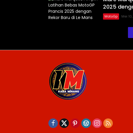
2025 denga
MotoGp
Mei 10