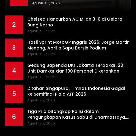
Agustus 9, 2026
Chelsea Hancurkan AC Milan 3-0 di Gelora
2
Bung Karno
Agustus 9, 2026
Hasil Sprint MotoGP Inggris 2026: Jorge Martin
3
Menang, Aprilia Sapu Bersih Podium
Agustus 8, 2026
Gedung Bapenda DKI Jakarta Terbakar, 20
4
Unit Damkar dan 100 Personel Dikerahkan
Agustus 8, 2026
Ditahan Singapura, Timnas Indonesia Gagal
5
ke Semifinal Piala AFF 2026
Agustus 7, 2026
Tiga Pria Ditangkap Polisi dalam
6
Pengungkapan Kasus Sabu di Dharmasraya,
Timbangan Digital hingga Bong Disita
Agustus 7, 2026