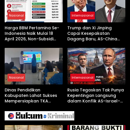
Nasional
Internasional
Harga BBM Pertamina Se-
Trump dan Xi Jinping
Indonesia Naik Mulai 18
Capai Kesepakatan
April 2026, Non-Subsidi
Dagang Baru, AS-China
Terseret Kenaikan Tajam
Buka Babak Kerja Sama
Jelang Kunjungan Beijing
Nasional
Internasional
Dinas Pendidikan
Rusia Tegaskan Tak Punya
Kabupaten Lahat Sukses
Kepentingan Langsung
Mempersiapkan TKA
dalam Konflik AS–Israel–
dengan Inovasi
Iran
Pembekalan Latihan Soal
Tanpa Internet