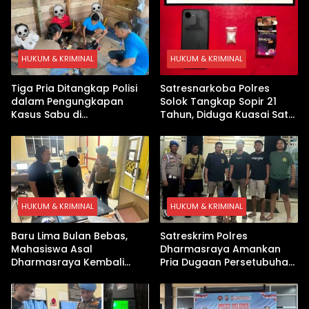
HUKUM & KRIMINAL
HUKUM & KRIMINAL
Tiga Pria Ditangkap Polisi
Satresnarkoba Polres
dalam Pengungkapan
Solok Tangkap Sopir 21
Kasus Sabu di
Tahun, Diduga Kuasai Satu
Dharmasraya, Timbangan
Paket Sabu di Kubung
Digital hingga Bong Disita
HUKUM & KRIMINAL
HUKUM & KRIMINAL
Baru Lima Bulan Bebas,
Satreskrim Polres
Mahasiswa Asal
Dharmasraya Amankan
Dharmasraya Kembali
Pria Dugaan Persetubuhan
Ditangkap Kasus Sabu
Anak