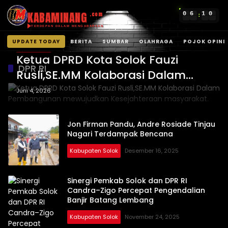
KABAMINANG
0
6
1
0
.com
:
TERDEPAN DALAM MENGABARKAN
UPDATE TODAY
BERITA
SUMBAR
OLAHRAGA
POJOK OPINI
Solok Kota
Langsung
Ketua DPRD Kota Solok Fauzi
ke
DPR RI
Rusli,SE.MM Kolaborasi Dalam
konten
Pembangunan mewujudkan
Juni 4, 2026
Kesejahteraan masyarakat.
Jon Firman Pandu, Andre Rosiade Tinjau
Nagari Terdampak Bencana
Kabupaten Solok
Desember 16, 2025
Sinergi Pemkab Solok dan DPR RI
Candra–Zigo Percepat Pengendalian
Banjir Batang Lembang
Kabupaten Solok
November 24, 2025