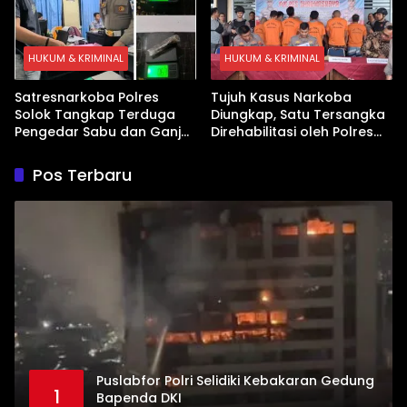
HUKUM & KRIMINAL
HUKUM & KRIMINAL
Satresnarkoba Polres
Tujuh Kasus Narkoba
Solok Tangkap Terduga
Diungkap, Satu Tersangka
Pengedar Sabu dan Ganja
Direhabilitasi oleh Polres
di Kubung
Dharmasraya
Pos Terbaru
Puslabfor Polri Selidiki Kebakaran Gedung
1
Bapenda DKI