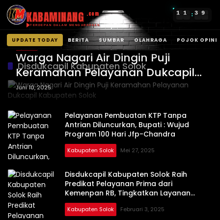
KABAMINANG
1
1
3
9
.com
:
TERDEPAN DALAM MENGABARKAN
UPDATE TODAY
BERITA
SUMBAR
OLAHRAGA
POJOK OPINI
BERITA
Langsung
Warga Nagari Air Dingin Puji
ke
Disdukcapil Kabupaten Solok
Keramahan Pelayanan Dukcapil
konten
Kabupaten Solok
Juni 10, 2025
Pelayanan Pembuatan KTP Tanpa
Antrian Diluncurkan, Bupati : Wujud
Program 100 Hari Jfp-Chandra
Kabupaten Solok
Mei 27, 2025
Disdukcapil Kabupaten Solok Raih
Predikat Pelayanan Prima dari
Kemenpan RB, Tingkatkan Layanan
Kependudukan untuk Masyarakat
Kabupaten Solok
Februari 3, 2025