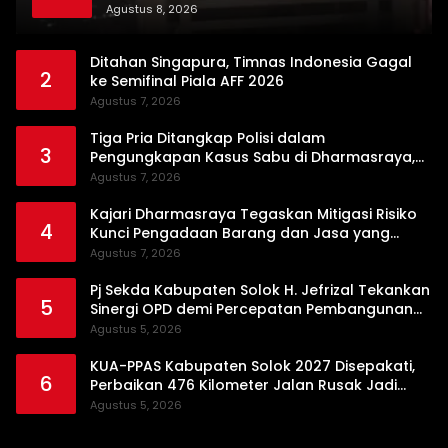
Dikerahkan
Agustus 8, 2026
Ditahan Singapura, Timnas Indonesia Gagal
2
ke Semifinal Piala AFF 2026
Agustus 7, 2026
Tiga Pria Ditangkap Polisi dalam
3
Pengungkapan Kasus Sabu di Dharmasraya,
Timbangan Digital hingga Bong Disita
Agustus 7, 2026
Kajari Dharmasraya Tegaskan Mitigasi Risiko
4
Kunci Pengadaan Barang dan Jasa yang
Bersih
Agustus 7, 2026
Pj Sekda Kabupaten Solok H. Jefrizal Tekankan
5
Sinergi OPD demi Percepatan Pembangunan
Daerah
Agustus 5, 2026
KUA-PPAS Kabupaten Solok 2027 Disepakati,
6
Perbaikan 476 Kilometer Jalan Rusak Jadi
Prioritas
Agustus 5, 2026