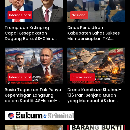
Internasional
Nasional
Trump dan Xi Jinping
Dinas Pendidikan
Capai Kesepakatan
Kabupaten Lahat Sukses
Dagang Baru, AS-China
Mempersiapkan TKA
Buka Babak Kerja Sama
dengan Inovasi
Jelang Kunjungan Beijing
Pembekalan Latihan Soal
Tanpa Internet
Internasional
Internasional
Rusia Tegaskan Tak Punya
Drone Kamikaze Shahed-
Kepentingan Langsung
136 Iran: Senjata Murah
dalam Konflik AS–Israel–
yang Membuat AS dan
Iran
Israel Kewalahan di Teluk
Arab