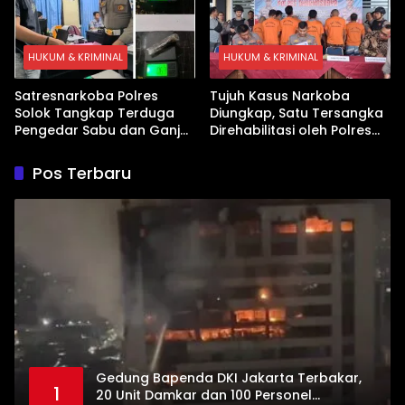
HUKUM & KRIMINAL
HUKUM & KRIMINAL
Satresnarkoba Polres
Tujuh Kasus Narkoba
Solok Tangkap Terduga
Diungkap, Satu Tersangka
Pengedar Sabu dan Ganja
Direhabilitasi oleh Polres
di Kubung
Dharmasraya
Pos Terbaru
Gedung Bapenda DKI Jakarta Terbakar,
1
20 Unit Damkar dan 100 Personel