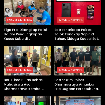
HUKUM & KRIMINAL
HUKUM & KRIMINAL
Tiga Pria Ditangkap Polisi
Satresnarkoba Polres
dalam Pengungkapan
Solok Tangkap Sopir 21
Kasus Sabu di
Tahun, Diduga Kuasai Satu
Dharmasraya, Timbangan
Paket Sabu di Kubung
Digital hingga Bong Disita
HUKUM & KRIMINAL
HUKUM & KRIMINAL
Baru Lima Bulan Bebas,
Satreskrim Polres
Mahasiswa Asal
Dharmasraya Amankan
Dharmasraya Kembali
Pria Dugaan Persetubuhan
Ditangkap Kasus Sabu
Anak