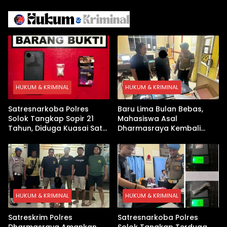
Israel Kewalahan di Teluk
Berhasil Keluar Aman
Arab
HUKUM & KRIMINAL
HUKUM & KRIMINAL
Satresnarkoba Polres
Baru Lima Bulan Bebas,
Solok Tangkap Sopir 21
Mahasiswa Asal
Tahun, Diduga Kuasai Satu
Dharmasraya Kembali
Paket Sabu di Kubung
Ditangkap Kasus Sabu
HUKUM & KRIMINAL
HUKUM & KRIMINAL
Satreskrim Polres
Satresnarkoba Polres
Dharmasraya Amankan
Solok Tangkap Terduga