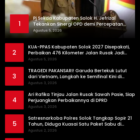
Pj Sekda Kabupaten Solok H. Jefrizal
1
Tekankan Sinergi OPD demi Percepatan
Pembangunan Daerah
Agustus 5, 2026
KUA-PPAS Kabupaten Solok 2027 Disepakati,
2
Perbaikan 476 Kilometer Jalan Rusak Jadi
Prioritas
Agustus 5, 2026
TRAGEDI PAKANSARI! Garuda Bertekuk Lutut
3
dari Vietnam, Langkah ke Semifinal Kini di
Ujung Tanduk
Agustus 3, 2026
Ari Rafika Tinjau Jalan Rusak Sawah Pasie, Siap
4
Perjuangkan Perbaikannya di DPRD
Agustus 3, 2026
Satresnarkoba Polres Solok Tangkap Sopir 21
5
Tahun, Diduga Kuasai Satu Paket Sabu di
Kubung
Agustus 2, 2026