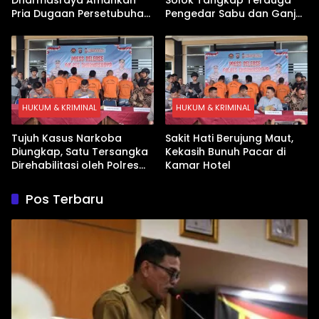
Pria Dugaan Persetubuhan
Pengedar Sabu dan Ganja
Anak
di Kubung
HUKUM & KRIMINAL
HUKUM & KRIMINAL
Tujuh Kasus Narkoba
Sakit Hati Berujung Maut,
Diungkap, Satu Tersangka
Kekasih Bunuh Pacar di
Direhabilitasi oleh Polres
Kamar Hotel
Dharmasraya
Pos Terbaru