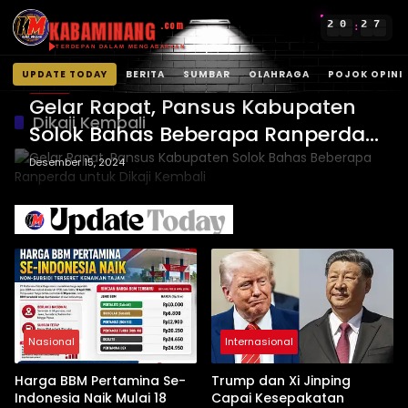
KABAMINANG
2
0
2
7
.com
:
TERDEPAN DALAM MENGABARKAN
UPDATE TODAY
BERITA
SUMBAR
OLAHRAGA
POJOK OPINI
BERITA
Langsung
Gelar Rapat, Pansus Kabupaten
ke
Dikaji Kembali
Solok Bahas Beberapa Ranperda
konten
untuk Dikaji Kembali
Desember 15, 2024
Nasional
Internasional
Harga BBM Pertamina Se-
Trump dan Xi Jinping
Indonesia Naik Mulai 18
Capai Kesepakatan