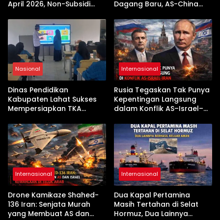
April 2026, Non-Subsidi
Dagang Baru, AS-China
Terseret Kenaikan Tajam
Buka Babak Kerja Sama
Jelang Kunjungan Beijing
Nasional
Internasional
Dinas Pendidikan
Rusia Tegaskan Tak Punya
Kabupaten Lahat Sukses
Kepentingan Langsung
Mempersiapkan TKA
dalam Konflik AS–Israel–
dengan Inovasi
Iran
Pembekalan Latihan Soal
Tanpa Internet
Internasional
Internasional
Drone Kamikaze Shahed-
Dua Kapal Pertamina
136 Iran: Senjata Murah
Masih Tertahan di Selat
yang Membuat AS dan
Hormuz, Dua Lainnya