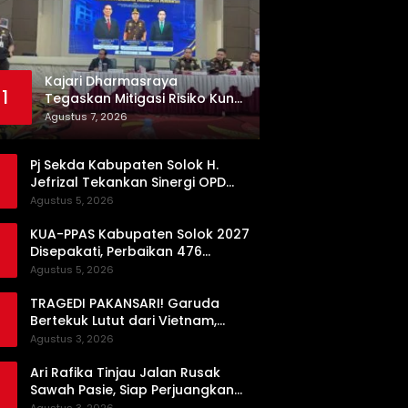
Kajari Dharmasraya
1
Tegaskan Mitigasi Risiko Kunci
Pengadaan Barang dan Jasa
Agustus 7, 2026
yang Bersih
Pj Sekda Kabupaten Solok H.
Jefrizal Tekankan Sinergi OPD
demi Percepatan Pembangunan
Agustus 5, 2026
Daerah
KUA-PPAS Kabupaten Solok 2027
Disepakati, Perbaikan 476
Kilometer Jalan Rusak Jadi
Agustus 5, 2026
Prioritas
TRAGEDI PAKANSARI! Garuda
Bertekuk Lutut dari Vietnam,
Langkah ke Semifinal Kini di Ujung
Agustus 3, 2026
Tanduk
Ari Rafika Tinjau Jalan Rusak
Sawah Pasie, Siap Perjuangkan
Perbaikannya di DPRD