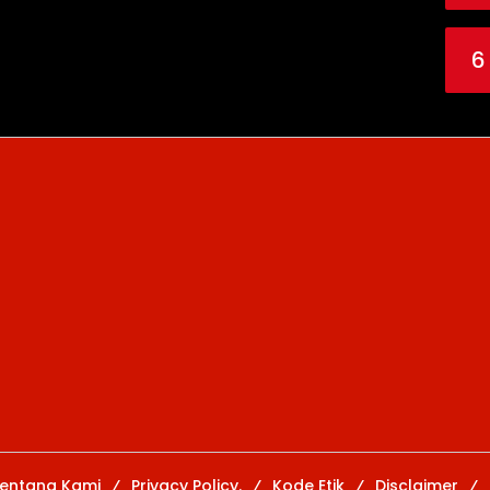
6
entang Kami
Privacy Policy.
Kode Etik
Disclaimer