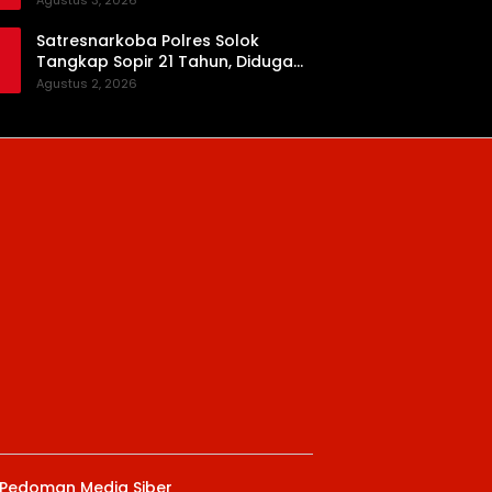
Agustus 3, 2026
Satresnarkoba Polres Solok
Tangkap Sopir 21 Tahun, Diduga
Kuasai Satu Paket Sabu di Kubung
Agustus 2, 2026
Pedoman Media Siber