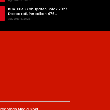
Agustus 5, 2026
Daerah
KUA-PPAS Kabupaten Solok 2027
Disepakati, Perbaikan 476
Kilometer Jalan Rusak Jadi
Agustus 5, 2026
Prioritas
Pedoman Media Siber