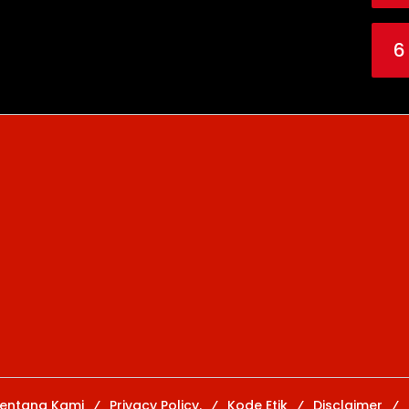
6
entang Kami
Privacy Policy.
Kode Etik
Disclaimer