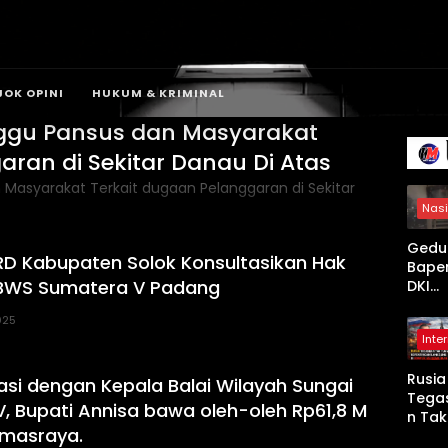
JOK OPINI
HUKUM & KRIMINAL
nggu Pansus dan Masyarakat
aran di Sekitar Danau Di Atas
Nasi
Gedu
D Kabupaten Solok Konsultasikan Hak
Bape
 BWS Sumatera V Padang
DKI
Jaka
025
Terb
Inte
, 20 U
Damk
Rusia
dan 1
asi dengan Kepala Balai Wilayah Sungai
Tega
Perso
, Bupati Annisa bawa oleh-oleh Rp61,8 M
n Tak
Diker
rmasraya.
Puny
an