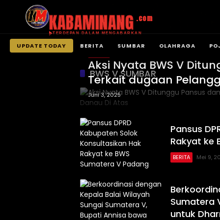
KABAMINANG
.com
TERDEPAN DALAM MENGABARKAN
UPDATE TODAY
BERITA
SUMBAR
OLAHRAGA
PO
BERITA
Langsung
Aksi Nyata BWS V Ditu
ke
BWS V SUMBAR
Terkait dugaan Pelangg
konten
Juni 3, 2025
Pansus DPR
Rakyat ke
BERITA
Mei 9, 2
Berkoordin
Sumatera V
untuk Dha