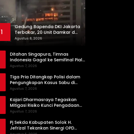
Gedung Bapenda DKI Jakarta
1
Terbakar, 20 Unit Damkar dan
100 Personel Dikerahkan
Agustus 8, 2026
Ditahan Singapura, Timnas
Indonesia Gagal ke Semifinal Piala
AFF 2026
Agustus 7, 2026
Tiga Pria Ditangkap Polisi dalam
Pengungkapan Kasus Sabu di
Dharmasraya, Timbangan Digital
Agustus 7, 2026
hingga Bong Disita
Kajari Dharmasraya Tegaskan
Mitigasi Risiko Kunci Pengadaan
Barang dan Jasa yang Bersih
Agustus 7, 2026
Pj Sekda Kabupaten Solok H.
Jefrizal Tekankan Sinergi OPD
demi Percepatan Pembangunan