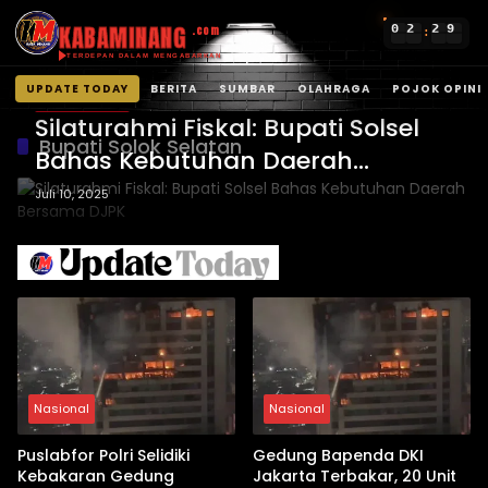
KABAMINANG
0
2
2
9
.com
:
TERDEPAN DALAM MENGABARKAN
UPDATE TODAY
BERITA
SUMBAR
OLAHRAGA
POJOK OPINI
Solok Selatan
Langsung
Silaturahmi Fiskal: Bupati Solsel
ke
Bupati Solok Selatan
Bahas Kebutuhan Daerah
konten
Bersama DJPK
Juli 10, 2025
Nasional
Nasional
Puslabfor Polri Selidiki
Gedung Bapenda DKI
Kebakaran Gedung
Jakarta Terbakar, 20 Unit