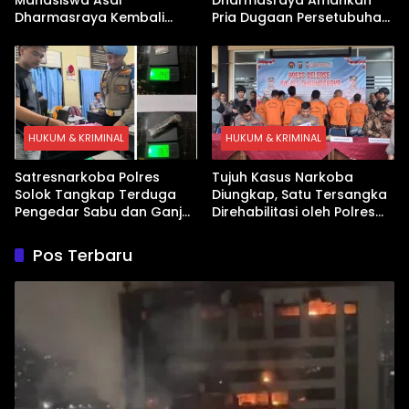
Dharmasraya Kembali
Pria Dugaan Persetubuhan
Ditangkap Kasus Sabu
Anak
HUKUM & KRIMINAL
HUKUM & KRIMINAL
Satresnarkoba Polres
Tujuh Kasus Narkoba
Solok Tangkap Terduga
Diungkap, Satu Tersangka
Pengedar Sabu dan Ganja
Direhabilitasi oleh Polres
di Kubung
Dharmasraya
Pos Terbaru