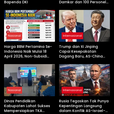
Bapenda DKI
Damkar dan 100 Personel
Dikerahkan
Nasional
Internasional
Harga BBM Pertamina Se-
Trump dan Xi Jinping
Indonesia Naik Mulai 18
Capai Kesepakatan
April 2026, Non-Subsidi
Dagang Baru, AS-China
Terseret Kenaikan Tajam
Buka Babak Kerja Sama
Jelang Kunjungan Beijing
Nasional
Internasional
Dinas Pendidikan
Rusia Tegaskan Tak Punya
Kabupaten Lahat Sukses
Kepentingan Langsung
Mempersiapkan TKA
dalam Konflik AS–Israel–