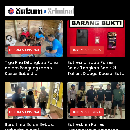
dengan Inovasi
Iran
Pembekalan Latihan Soal
Tanpa Internet
HUKUM & KRIMINAL
HUKUM & KRIMINAL
Tiga Pria Ditangkap Polisi
Satresnarkoba Polres
dalam Pengungkapan
Solok Tangkap Sopir 21
Kasus Sabu di
Tahun, Diduga Kuasai Satu
Dharmasraya, Timbangan
Paket Sabu di Kubung
Digital hingga Bong Disita
HUKUM & KRIMINAL
HUKUM & KRIMINAL
Baru Lima Bulan Bebas,
Satreskrim Polres
Mahasiswa Asal
Dharmasraya Amankan