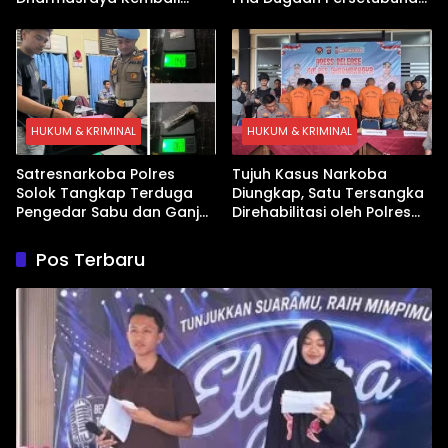
Ditangkap Kasus Sabu
Anak
HUKUM & KRIMINAL
HUKUM & KRIMINAL
Satresnarkoba Polres
Tujuh Kasus Narkoba
Solok Tangkap Terduga
Diungkap, Satu Tersangka
Pengedar Sabu dan Ganja
Direhabilitasi oleh Polres
di Kubung
Dharmasraya
Pos Terbaru