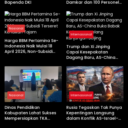
Bapenda DKI
Damkar dan 100 Personel
Dikerahkan
Nasional
Internasional
Harga BBM Pertamina Se-
Indonesia Naik Mulai 18
Trump dan Xi Jinping
April 2026, Non-Subsidi
Capai Kesepakatan
Terseret Kenaikan Tajam
Dagang Baru, AS-China
Buka Babak Kerja Sama
Jelang Kunjungan Beijing
Nasional
Internasional
Dinas Pendidikan
Rusia Tegaskan Tak Punya
Kabupaten Lahat Sukses
Kepentingan Langsung
Mempersiapkan TKA
dalam Konflik AS–Israel–
dengan Inovasi
Iran