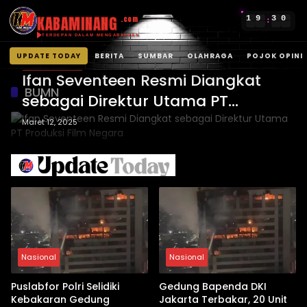
KABAMINANG
1
9
3
0
.com
:
TERDEPAN DALAM MENGABARKAN
UPDATE TODAY
BERITA
SUMBAR
OLAHRAGA
POJOK OPINI
UPDATE TODAY
Langsung
Ifan Seventeen Resmi Diangkat
ke
BUMN
sebagai Direktur Utama PT
konten
Produksi Film Negara
Maret 12, 2025
Nasional
Nasional
Puslabfor Polri Selidiki
Gedung Bapenda DKI
Kebakaran Gedung
Jakarta Terbakar, 20 Unit