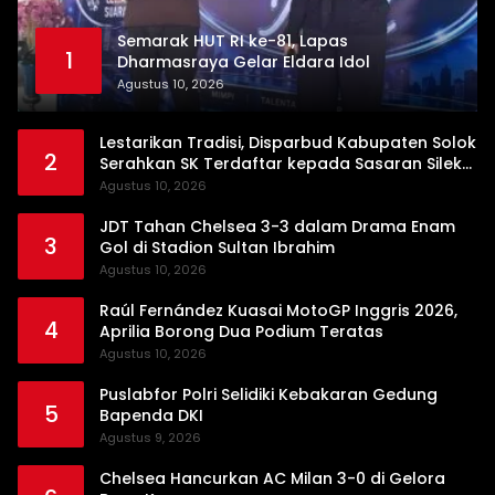
Semarak HUT RI ke-81, Lapas
1
Dharmasraya Gelar Eldara Idol
Agustus 10, 2026
Lestarikan Tradisi, Disparbud Kabupaten Solok
2
Serahkan SK Terdaftar kepada Sasaran Silek
Tuo Langkah Ampek Lipek Pageh
Agustus 10, 2026
JDT Tahan Chelsea 3-3 dalam Drama Enam
3
Gol di Stadion Sultan Ibrahim
Agustus 10, 2026
Raúl Fernández Kuasai MotoGP Inggris 2026,
4
Aprilia Borong Dua Podium Teratas
Agustus 10, 2026
Puslabfor Polri Selidiki Kebakaran Gedung
5
Bapenda DKI
Agustus 9, 2026
Chelsea Hancurkan AC Milan 3-0 di Gelora