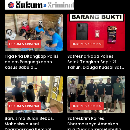
Pembekalan Latihan Soal
Tanpa Internet
HUKUM & KRIMINAL
HUKUM & KRIMINAL
Tiga Pria Ditangkap Polisi
Satresnarkoba Polres
dalam Pengungkapan
Solok Tangkap Sopir 21
Kasus Sabu di
Tahun, Diduga Kuasai Satu
Dharmasraya, Timbangan
Paket Sabu di Kubung
Digital hingga Bong Disita
HUKUM & KRIMINAL
HUKUM & KRIMINAL
Baru Lima Bulan Bebas,
Satreskrim Polres
Mahasiswa Asal
Dharmasraya Amankan
Dharmasraya Kembali
Pria Dugaan Persetubuhan