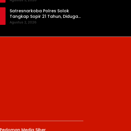
Agustus 3, 2026
Satresnarkoba Polres Solok
Tangkap Sopir 21 Tahun, Diduga
Kuasai Satu Paket Sabu di Kubung
Agustus 2, 2026
Pedoman Media Siber