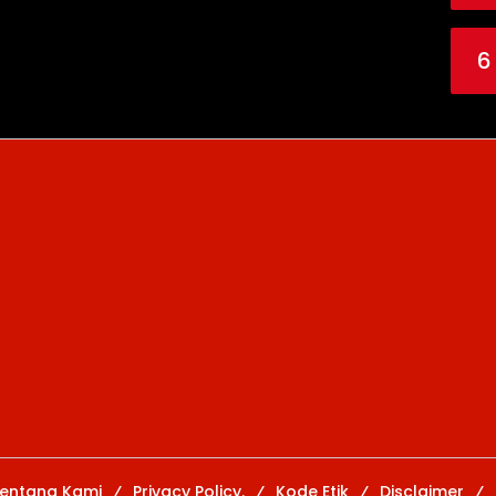
6
entang Kami
Privacy Policy.
Kode Etik
Disclaimer