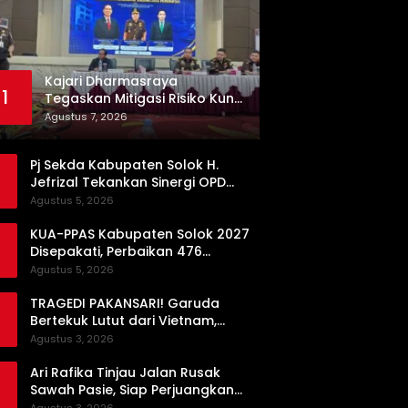
Kajari Dharmasraya
1
Tegaskan Mitigasi Risiko Kunci
Pengadaan Barang dan Jasa
Agustus 7, 2026
yang Bersih
Pj Sekda Kabupaten Solok H.
Jefrizal Tekankan Sinergi OPD
demi Percepatan Pembangunan
Agustus 5, 2026
Daerah
KUA-PPAS Kabupaten Solok 2027
Disepakati, Perbaikan 476
Kilometer Jalan Rusak Jadi
Agustus 5, 2026
Prioritas
TRAGEDI PAKANSARI! Garuda
Bertekuk Lutut dari Vietnam,
Langkah ke Semifinal Kini di Ujung
Agustus 3, 2026
Tanduk
Ari Rafika Tinjau Jalan Rusak
Sawah Pasie, Siap Perjuangkan
Perbaikannya di DPRD