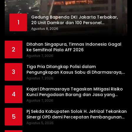
Gedung Bapenda DKI Jakarta Terbakar,
1
20 Unit Damkar dan 100 Personel
Dikerahkan
Agustus 8, 2026
Ditahan Singapura, Timnas Indonesia Gagal
2
ke Semifinal Piala AFF 2026
Agustus 7, 2026
Tiga Pria Ditangkap Polisi dalam
3
Pengungkapan Kasus Sabu di Dharmasraya,
Timbangan Digital hingga Bong Disita
Agustus 7, 2026
Kajari Dharmasraya Tegaskan Mitigasi Risiko
4
Kunci Pengadaan Barang dan Jasa yang
Bersih
Agustus 7, 2026
Pj Sekda Kabupaten Solok H. Jefrizal Tekankan
5
Sinergi OPD demi Percepatan Pembangunan
Daerah
Agustus 5, 2026