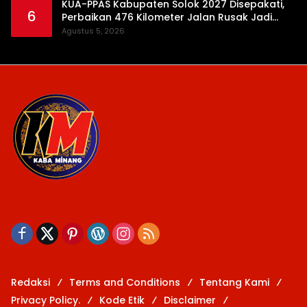
KUA-PPAS Kabupaten Solok 2027 Disepakati,
6
Perbaikan 476 Kilometer Jalan Rusak Jadi
Prioritas
Agustus 5, 2026
Redaksi
Terms and Conditions
Tentang Kami
Privacy Policy.
Kode Etik
Disclaimer