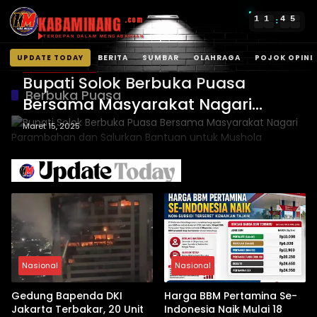
KABAMINANG
1
1
4
5
.com
:
TERDEPAN DALAM MENGABARKAN
UPDATE TODAY
BERITA
SUMBAR
OLAHRAGA
POJOK OPINI
Kabupaten Solok
Langsung
Bupati Solok Berbuka Puasa
ke
Berbuka Puasa
Bersama Masyarakat Nagari
konten
Parambahan dan Salurkan
Maret 15, 2025
Bantuan untuk Mushola
Nasional
Nasional
Gedung Bapenda DKI
Harga BBM Pertamina Se-
Jakarta Terbakar, 20 Unit
Indonesia Naik Mulai 18