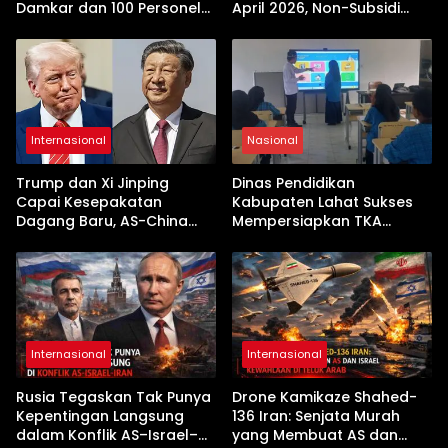
Damkar dan 100 Personel
April 2026, Non-Subsidi
Dikerahkan
Terseret Kenaikan Tajam
Internasional
Nasional
Trump dan Xi Jinping
Dinas Pendidikan
Capai Kesepakatan
Kabupaten Lahat Sukses
Dagang Baru, AS-China
Mempersiapkan TKA
Buka Babak Kerja Sama
dengan Inovasi
Jelang Kunjungan Beijing
Pembekalan Latihan Soal
Tanpa Internet
Internasional
Internasional
Rusia Tegaskan Tak Punya
Drone Kamikaze Shahed-
Kepentingan Langsung
136 Iran: Senjata Murah
dalam Konflik AS–Israel–
yang Membuat AS dan