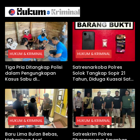
Iran
Israel Kewalahan di Teluk
Arab
HUKUM & KRIMINAL
HUKUM & KRIMINAL
Tiga Pria Ditangkap Polisi
Satresnarkoba Polres
dalam Pengungkapan
Solok Tangkap Sopir 21
Kasus Sabu di
Tahun, Diduga Kuasai Satu
Dharmasraya, Timbangan
Paket Sabu di Kubung
Digital hingga Bong Disita
HUKUM & KRIMINAL
HUKUM & KRIMINAL
Baru Lima Bulan Bebas,
Satreskrim Polres
Mahasiswa Asal
Dharmasraya Amankan