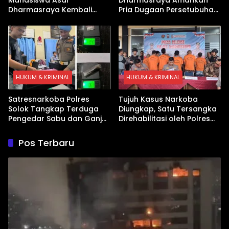
Dharmasraya Kembali
Pria Dugaan Persetubuhan
Ditangkap Kasus Sabu
Anak
HUKUM & KRIMINAL
HUKUM & KRIMINAL
Satresnarkoba Polres
Tujuh Kasus Narkoba
Solok Tangkap Terduga
Diungkap, Satu Tersangka
Pengedar Sabu dan Ganja
Direhabilitasi oleh Polres
di Kubung
Dharmasraya
Pos Terbaru