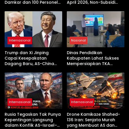
Damkar dan 100 Personel
April 2026, Non-Subsidi
Dikerahkan
Terseret Kenaikan Tajam
Internasional
Nasional
Trump dan Xi Jinping
Dinas Pendidikan
Capai Kesepakatan
Kabupaten Lahat Sukses
Dagang Baru, AS-China
Mempersiapkan TKA
Buka Babak Kerja Sama
dengan Inovasi
Jelang Kunjungan Beijing
Pembekalan Latihan Soal
Tanpa Internet
Internasional
Internasional
Rusia Tegaskan Tak Punya
Drone Kamikaze Shahed-
Kepentingan Langsung
136 Iran: Senjata Murah
dalam Konflik AS–Israel–
yang Membuat AS dan