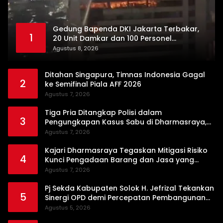
Gedung Bapenda DKI Jakarta Terbakar,
1
20 Unit Damkar dan 100 Personel
Dikerahkan
Agustus 8, 2026
Ditahan Singapura, Timnas Indonesia Gagal
2
ke Semifinal Piala AFF 2026
Agustus 7, 2026
Tiga Pria Ditangkap Polisi dalam
3
Pengungkapan Kasus Sabu di Dharmasraya,
Timbangan Digital hingga Bong Disita
Agustus 7, 2026
Kajari Dharmasraya Tegaskan Mitigasi Risiko
4
Kunci Pengadaan Barang dan Jasa yang
Bersih
Agustus 7, 2026
Pj Sekda Kabupaten Solok H. Jefrizal Tekankan
5
Sinergi OPD demi Percepatan Pembangunan
Daerah
Agustus 5, 2026