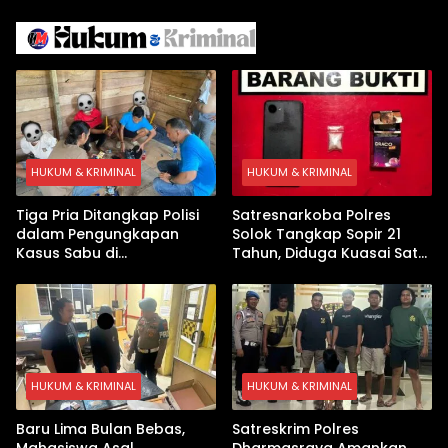
Iran
Israel Kewalahan di Teluk
Arab
HUKUM & KRIMINAL
HUKUM & KRIMINAL
Tiga Pria Ditangkap Polisi
Satresnarkoba Polres
dalam Pengungkapan
Solok Tangkap Sopir 21
Kasus Sabu di
Tahun, Diduga Kuasai Satu
Dharmasraya, Timbangan
Paket Sabu di Kubung
Digital hingga Bong Disita
HUKUM & KRIMINAL
HUKUM & KRIMINAL
Baru Lima Bulan Bebas,
Satreskrim Polres
Mahasiswa Asal
Dharmasraya Amankan