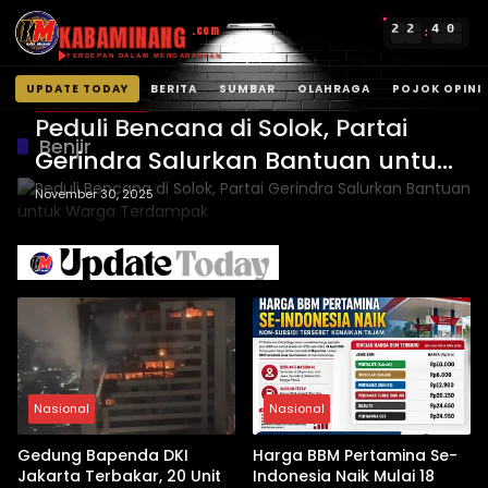
KABAMINANG
2
2
4
0
.com
:
TERDEPAN DALAM MENGABARKAN
UPDATE TODAY
BERITA
SUMBAR
OLAHRAGA
POJOK OPINI
Kabupaten Solok
Langsung
Peduli Bencana di Solok, Partai
ke
Benjir
Gerindra Salurkan Bantuan untuk
konten
Warga Terdampak
November 30, 2025
Nasional
Nasional
Gedung Bapenda DKI
Harga BBM Pertamina Se-
Jakarta Terbakar, 20 Unit
Indonesia Naik Mulai 18