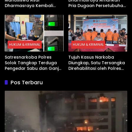
Dharmasraya Kembali
Pria Dugaan Persetubuhan
Ditangkap Kasus Sabu
Anak
HUKUM & KRIMINAL
HUKUM & KRIMINAL
Satresnarkoba Polres
Tujuh Kasus Narkoba
Solok Tangkap Terduga
Diungkap, Satu Tersangka
Pengedar Sabu dan Ganja
Direhabilitasi oleh Polres
di Kubung
Dharmasraya
Pos Terbaru