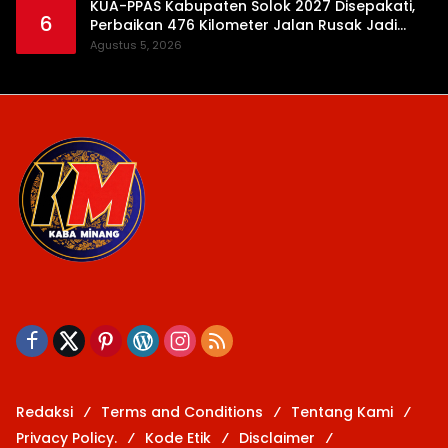
KUA-PPAS Kabupaten Solok 2027 Disepakati,
6
Perbaikan 476 Kilometer Jalan Rusak Jadi
Prioritas
Agustus 5, 2026
Redaksi
Terms and Conditions
Tentang Kami
Privacy Policy.
Kode Etik
Disclaimer