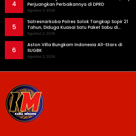
4
Perjuangkan Perbaikannya di DPRD
Agustus 3, 2026
Satresnarkoba Polres Solok Tangkap Sopir 21
5
Tahun, Diduga Kuasai Satu Paket Sabu di
Kubung
Agustus 2, 2026
Aston Villa Bungkam Indonesia All-Stars di
6
SUGBK
Agustus 2, 2026