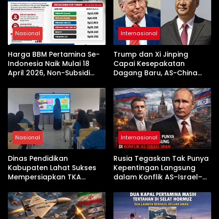
Nasional
Internasional
Harga BBM Pertamina Se-
Trump dan Xi Jinping
Indonesia Naik Mulai 18
Capai Kesepakatan
April 2026, Non-Subsidi
Dagang Baru, AS-China
Terseret Kenaikan Tajam
Buka Babak Kerja Sama
Jelang Kunjungan Beijing
Nasional
Internasional
Dinas Pendidikan
Rusia Tegaskan Tak Punya
Kabupaten Lahat Sukses
Kepentingan Langsung
Mempersiapkan TKA
dalam Konflik AS–Israel–
dengan Inovasi
Iran
Pembekalan Latihan Soal
Tanpa Internet