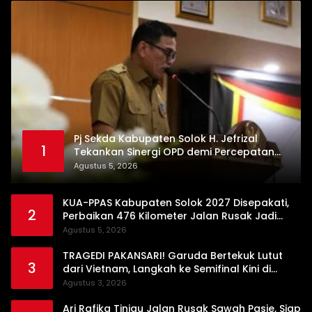
Pj Sekda Kabupaten Solok H. Jefrizal
1
Tekankan Sinergi OPD demi Percepatan
Pembangunan Daerah
Agustus 5, 2026
KUA-PPAS Kabupaten Solok 2027 Disepakati,
2
Perbaikan 476 Kilometer Jalan Rusak Jadi
Prioritas
Agustus 5, 2026
TRAGEDI PAKANSARI! Garuda Bertekuk Lutut
3
dari Vietnam, Langkah ke Semifinal Kini di
Ujung Tanduk
Agustus 3, 2026
Ari Rafika Tinjau Jalan Rusak Sawah Pasie, Siap