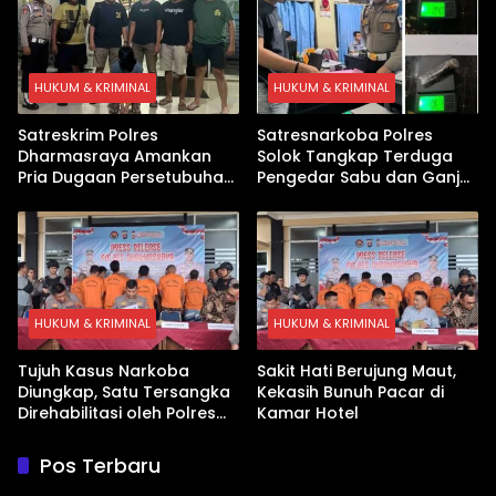
HUKUM & KRIMINAL
HUKUM & KRIMINAL
Satreskrim Polres
Satresnarkoba Polres
Dharmasraya Amankan
Solok Tangkap Terduga
Pria Dugaan Persetubuhan
Pengedar Sabu dan Ganja
Anak
di Kubung
HUKUM & KRIMINAL
HUKUM & KRIMINAL
Tujuh Kasus Narkoba
Sakit Hati Berujung Maut,
Diungkap, Satu Tersangka
Kekasih Bunuh Pacar di
Direhabilitasi oleh Polres
Kamar Hotel
Dharmasraya
Pos Terbaru