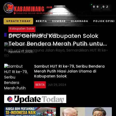
KABAMINANG
0
9
0
2
.com
:
TERDEPAN DALAM MENGABARKAN
UPDATE TODAY
BERITA
SUMBAR
OLAHRAGA
POJOK OPINI
Langsung
Kabupaten Solok
ke
Bendera Merah Putih
DPC Gerindra Kabupaten Solok
konten
Tebar Bendera Merah Putih untuk
Pengguna Jalan Raya,
Agustus 17, 2025
Semarakkan HUT RI ke-80
Sambut HUT RI ke-79, Seribu Bendera
Merah Putih Hiasi Jalan Utama di
Kabupaten Solok
BERITA
Juli 29, 2024