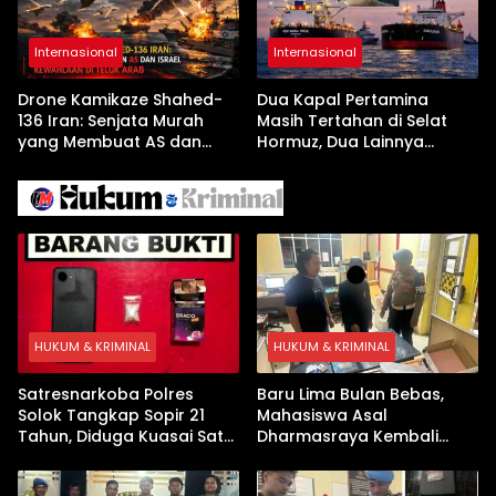
Internasional
Internasional
Drone Kamikaze Shahed-
Dua Kapal Pertamina
136 Iran: Senjata Murah
Masih Tertahan di Selat
yang Membuat AS dan
Hormuz, Dua Lainnya
Israel Kewalahan di Teluk
Berhasil Keluar Aman
Arab
HUKUM & KRIMINAL
HUKUM & KRIMINAL
Satresnarkoba Polres
Baru Lima Bulan Bebas,
Solok Tangkap Sopir 21
Mahasiswa Asal
Tahun, Diduga Kuasai Satu
Dharmasraya Kembali
Paket Sabu di Kubung
Ditangkap Kasus Sabu