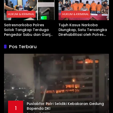
HUKUM & KRIMINAL
HUKUM & KRIMINAL
Satresnarkoba Polres
Tujuh Kasus Narkoba
Solok Tangkap Terduga
Diungkap, Satu Tersangka
Pengedar Sabu dan Ganja
Direhabilitasi oleh Polres
di Kubung
Dharmasraya
Pos Terbaru
Puslabfor Polri Selidiki Kebakaran Gedung
1
Bapenda DKI