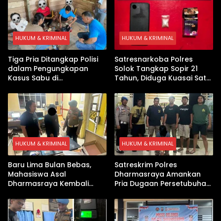
HUKUM & KRIMINAL
HUKUM & KRIMINAL
Tiga Pria Ditangkap Polisi
Satresnarkoba Polres
dalam Pengungkapan
Solok Tangkap Sopir 21
Kasus Sabu di
Tahun, Diduga Kuasai Satu
Dharmasraya, Timbangan
Paket Sabu di Kubung
Digital hingga Bong Disita
HUKUM & KRIMINAL
HUKUM & KRIMINAL
Baru Lima Bulan Bebas,
Satreskrim Polres
Mahasiswa Asal
Dharmasraya Amankan
Dharmasraya Kembali
Pria Dugaan Persetubuhan
Ditangkap Kasus Sabu
Anak