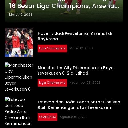
16 Besar Liga Champions, Arsenal
Imbang 1-1
Maret 12, 2026
Havertz Jadi Penyelamat Arsenal di
BayArena
Liga Champions
Maret 12, 2026
Manchester City Dipermalukan Bayer
Leverkusen 0-2 di Etihad
Liga Champions
November 26, 2025
Estevao dan João Pedro Antar Chelsea
Raih Kemenangan atas Leverkusen
OLAHRAGA
Agustus 9, 2025