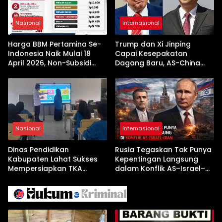
Nasional
Internasional
Harga BBM Pertamina Se-
Trump dan Xi Jinping
Indonesia Naik Mulai 18
Capai Kesepakatan
April 2026, Non-Subsidi
Dagang Baru, AS-China
Terseret Kenaikan Tajam
Buka Babak Kerja Sama
Jelang Kunjungan Beijing
Nasional
Internasional
Dinas Pendidikan
Rusia Tegaskan Tak Punya
Kabupaten Lahat Sukses
Kepentingan Langsung
Mempersiapkan TKA
dalam Konflik AS–Israel–
dengan Inovasi
Iran
Pembekalan Latihan Soal
Tanpa Internet