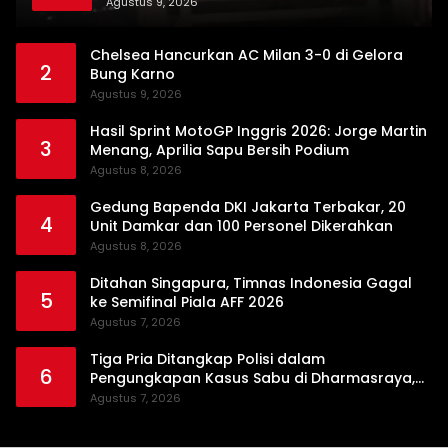
Agustus 9, 2026
Chelsea Hancurkan AC Milan 3-0 di Gelora
2
Bung Karno
Agustus 9, 2026
Hasil Sprint MotoGP Inggris 2026: Jorge Martin
3
Menang, Aprilia Sapu Bersih Podium
Agustus 8, 2026
Gedung Bapenda DKI Jakarta Terbakar, 20
4
Unit Damkar dan 100 Personel Dikerahkan
Agustus 8, 2026
Ditahan Singapura, Timnas Indonesia Gagal
5
ke Semifinal Piala AFF 2026
Agustus 7, 2026
Tiga Pria Ditangkap Polisi dalam
6
Pengungkapan Kasus Sabu di Dharmasraya,
Timbangan Digital hingga Bong Disita
Agustus 7, 2026