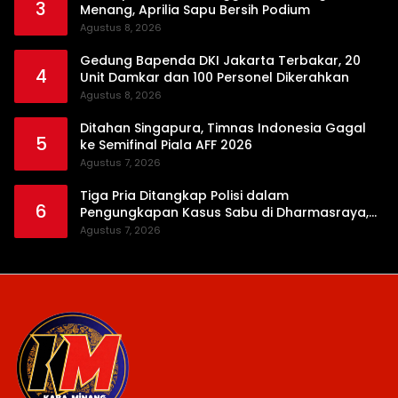
3
Menang, Aprilia Sapu Bersih Podium
Agustus 8, 2026
Gedung Bapenda DKI Jakarta Terbakar, 20
4
Unit Damkar dan 100 Personel Dikerahkan
Agustus 8, 2026
Ditahan Singapura, Timnas Indonesia Gagal
5
ke Semifinal Piala AFF 2026
Agustus 7, 2026
Tiga Pria Ditangkap Polisi dalam
6
Pengungkapan Kasus Sabu di Dharmasraya,
Timbangan Digital hingga Bong Disita
Agustus 7, 2026