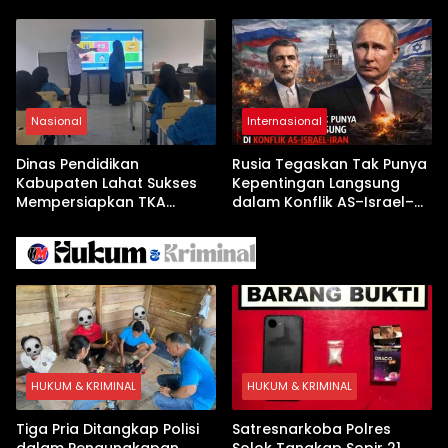
Buka Babak Kerja Sama
Jelang Kunjungan Beijing
Nasional
Internasional
Dinas Pendidikan
Rusia Tegaskan Tak Punya
Kabupaten Lahat Sukses
Kepentingan Langsung
Mempersiapkan TKA
dalam Konflik AS–Israel–
dengan Inovasi
Iran
Pembekalan Latihan Soal
Tanpa Internet
HUKUM & KRIMINAL
HUKUM & KRIMINAL
Tiga Pria Ditangkap Polisi
Satresnarkoba Polres