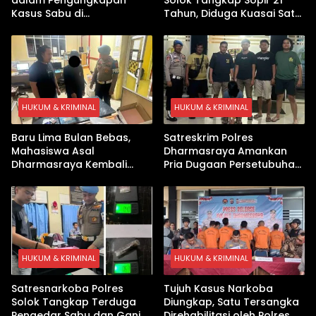
dalam Pengungkapan
Solok Tangkap Sopir 21
Kasus Sabu di
Tahun, Diduga Kuasai Satu
Dharmasraya, Timbangan
Paket Sabu di Kubung
Digital hingga Bong Disita
HUKUM & KRIMINAL
HUKUM & KRIMINAL
Baru Lima Bulan Bebas,
Satreskrim Polres
Mahasiswa Asal
Dharmasraya Amankan
Dharmasraya Kembali
Pria Dugaan Persetubuhan
Ditangkap Kasus Sabu
Anak
HUKUM & KRIMINAL
HUKUM & KRIMINAL
Satresnarkoba Polres
Tujuh Kasus Narkoba
Solok Tangkap Terduga
Diungkap, Satu Tersangka
Pengedar Sabu dan Ganja
Direhabilitasi oleh Polres