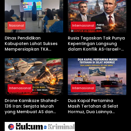
Nasional
Internasional
Dinas Pendidikan
Rusia Tegaskan Tak Punya
Kabupaten Lahat Sukses
Kepentingan Langsung
Mempersiapkan TKA
dalam Konflik AS–Israel–
dengan Inovasi
Iran
Pembekalan Latihan Soal
Tanpa Internet
Internasional
Internasional
Drone Kamikaze Shahed-
Dua Kapal Pertamina
136 Iran: Senjata Murah
Masih Tertahan di Selat
yang Membuat AS dan
Hormuz, Dua Lainnya
Israel Kewalahan di Teluk
Berhasil Keluar Aman
Arab