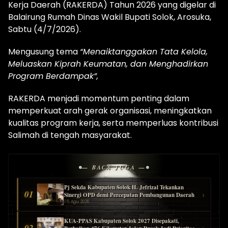
Kerja Daerah (RAKERDA) Tahun 2026 yang digelar di
Balairung Rumah Dinas Wakil Bupati Solok, Arosuka,
Sabtu (4/7/2026).
Mengusung tema
“Menaiktanggakan Tata Kelola,
Meluaskan Kiprah Keumatan, dan Menghadirkan
Program Berdampak”,
RAKERDA menjadi momentum penting dalam
memperkuat arah gerak organisasi, meningkatkan
kualitas program kerja, serta memperluas kontribusi
Salimah di tengah masyarakat.
— BACA JUGA —
Pj Sekda Kabupaten Solok H. Jefrizal Tekankan
01
›
Sinergi OPD demi Percepatan Pembangunan Daerah
05 Agu 2026
KUA-PPAS Kabupaten Solok 2027 Disepakati,
02