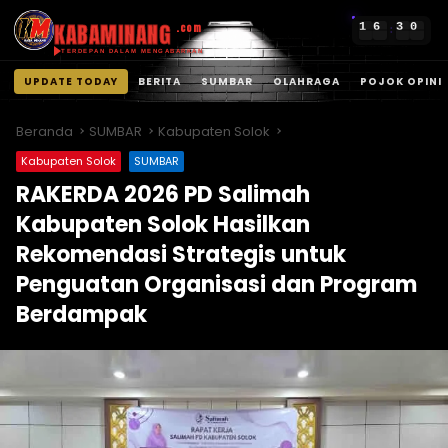
KABAMINANG
1
6
3
0
.com
:
TERDEPAN DALAM MENGABARKAN
UPDATE TODAY
BERITA
SUMBAR
OLAHRAGA
POJOK OPINI
Langsung
ke
Beranda
SUMBAR
Kabupaten Solok
konten
Kabupaten Solok
SUMBAR
RAKERDA 2026 PD Salimah
Kabupaten Solok Hasilkan
Rekomendasi Strategis untuk
Penguatan Organisasi dan Program
Berdampak