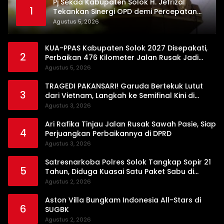
Pj Sekda Kabupaten Solok H. Jefrizal
1
Tekankan Sinergi OPD demi Percepatan
Pembangunan Daerah
Agustus 5, 2026
KUA-PPAS Kabupaten Solok 2027 Disepakati,
2
Perbaikan 476 Kilometer Jalan Rusak Jadi
Prioritas
Agustus 5, 2026
TRAGEDI PAKANSARI! Garuda Bertekuk Lutut
3
dari Vietnam, Langkah ke Semifinal Kini di
Ujung Tanduk
Agustus 3, 2026
Ari Rafika Tinjau Jalan Rusak Sawah Pasie, Siap
4
Perjuangkan Perbaikannya di DPRD
Agustus 3, 2026
Satresnarkoba Polres Solok Tangkap Sopir 21
5
Tahun, Diduga Kuasai Satu Paket Sabu di
Kubung
Agustus 2, 2026
Aston Villa Bungkam Indonesia All-Stars di
6
SUGBK
Agustus 2, 2026