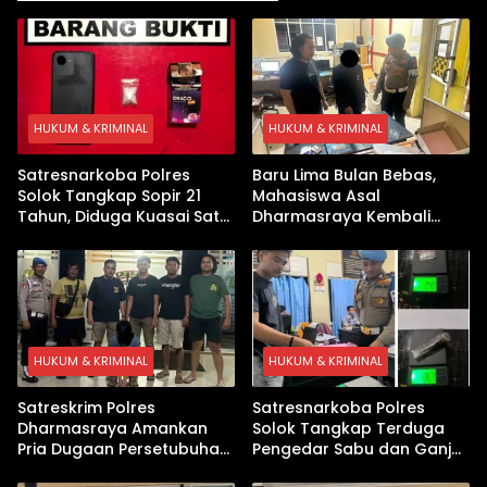
HUKUM & KRIMINAL
HUKUM & KRIMINAL
Satresnarkoba Polres
Baru Lima Bulan Bebas,
Solok Tangkap Sopir 21
Mahasiswa Asal
Tahun, Diduga Kuasai Satu
Dharmasraya Kembali
Paket Sabu di Kubung
Ditangkap Kasus Sabu
HUKUM & KRIMINAL
HUKUM & KRIMINAL
Satreskrim Polres
Satresnarkoba Polres
Dharmasraya Amankan
Solok Tangkap Terduga
Pria Dugaan Persetubuhan
Pengedar Sabu dan Ganja
Anak
di Kubung