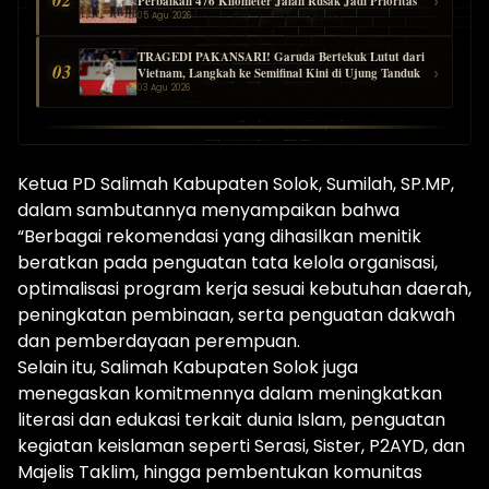
›
Perbaikan 476 Kilometer Jalan Rusak Jadi Prioritas
05 Agu 2026
TRAGEDI PAKANSARI! Garuda Bertekuk Lutut dari
03
›
Vietnam, Langkah ke Semifinal Kini di Ujung Tanduk
03 Agu 2026
Ketua PD Salimah Kabupaten Solok, Sumilah, SP.MP,
dalam sambutannya menyampaikan bahwa
“Berbagai rekomendasi yang dihasilkan menitik
beratkan pada penguatan tata kelola organisasi,
optimalisasi program kerja sesuai kebutuhan daerah,
peningkatan pembinaan, serta penguatan dakwah
dan pemberdayaan perempuan.
Selain itu, Salimah Kabupaten Solok juga
menegaskan komitmennya dalam meningkatkan
literasi dan edukasi terkait dunia Islam, penguatan
kegiatan keislaman seperti Serasi, Sister, P2AYD, dan
Majelis Taklim, hingga pembentukan komunitas