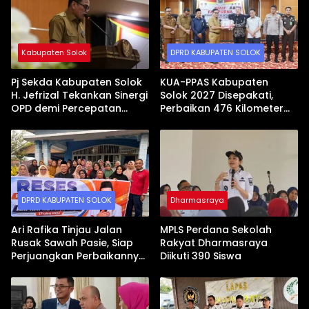
Kabupaten Solok
DPRD KABUPATEN SOLOK
Pj Sekda Kabupaten Solok
KUA-PPAS Kabupaten
H. Jefrizal Tekankan Sinergi
Solok 2027 Disepakati,
OPD demi Percepatan
Perbaikan 476 Kilometer
Pembangunan Daerah
Jalan Rusak Jadi Prioritas
DPRD KABUPATEN SOLOK
Dharmasraya
Ari Rafika Tinjau Jalan
MPLS Perdana Sekolah
Rusak Sawah Pasie, Siap
Rakyat Dharmasraya
Perjuangkan Perbaikannya
Diikuti 390 Siswa
di DPRD