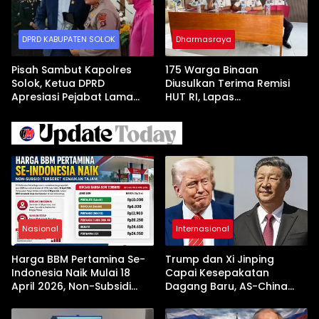
DPRD KABUPATEN SOLOK
Dharmasraya
Pisah Sambut Kapolres
175 Warga Binaan
Solok, Ketua DPRD
Diusulkan Terima Remisi
Apresiasi Pejabat Lama
HUT RI, Lapas
dan Sambut Kapolres Baru
Dharmasraya Gelar Sidang
TPP
Nasional
Internasional
Harga BBM Pertamina Se-
Trump dan Xi Jinping
Indonesia Naik Mulai 18
Capai Kesepakatan
April 2026, Non-Subsidi
Dagang Baru, AS-China
Terseret Kenaikan Tajam
Buka Babak Kerja Sama
Jelang Kunjungan Beijing