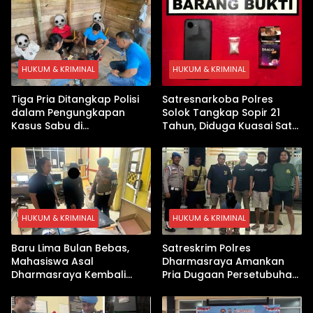
HUKUM & KRIMINAL
HUKUM & KRIMINAL
Tiga Pria Ditangkap Polisi
Satresnarkoba Polres
dalam Pengungkapan
Solok Tangkap Sopir 21
Kasus Sabu di
Tahun, Diduga Kuasai Satu
Dharmasraya, Timbangan
Paket Sabu di Kubung
Digital hingga Bong Disita
HUKUM & KRIMINAL
HUKUM & KRIMINAL
Baru Lima Bulan Bebas,
Satreskrim Polres
Mahasiswa Asal
Dharmasraya Amankan
Dharmasraya Kembali
Pria Dugaan Persetubuhan
Ditangkap Kasus Sabu
Anak