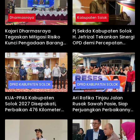
Dharmasraya
Kabupaten Solok
Kajari Dharmasraya
Pj Sekda Kabupaten Solok
Tegaskan Mitigasi Risiko
H. Jefrizal Tekankan Sinergi
Kunci Pengadaan Barang
OPD demi Percepatan
dan Jasa yang Bersih
Pembangunan Daerah
DPRD KABUPATEN SOLOK
DPRD KABUPATEN SOLOK
KUA-PPAS Kabupaten
Ari Rafika Tinjau Jalan
Solok 2027 Disepakati,
Rusak Sawah Pasie, Siap
Perbaikan 476 Kilometer
Perjuangkan Perbaikannya
Jalan Rusak Jadi Prioritas
di DPRD