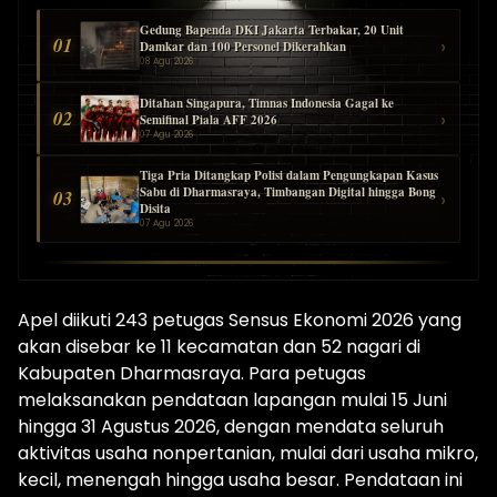
Gedung Bapenda DKI Jakarta Terbakar, 20 Unit
01
›
Damkar dan 100 Personel Dikerahkan
08 Agu 2026
Ditahan Singapura, Timnas Indonesia Gagal ke
02
›
Semifinal Piala AFF 2026
07 Agu 2026
Tiga Pria Ditangkap Polisi dalam Pengungkapan Kasus
Sabu di Dharmasraya, Timbangan Digital hingga Bong
03
›
Disita
07 Agu 2026
Apel diikuti 243 petugas Sensus Ekonomi 2026 yang
akan disebar ke 11 kecamatan dan 52 nagari di
Kabupaten Dharmasraya. Para petugas
melaksanakan pendataan lapangan mulai 15 Juni
hingga 31 Agustus 2026, dengan mendata seluruh
aktivitas usaha nonpertanian, mulai dari usaha mikro,
kecil, menengah hingga usaha besar. Pendataan ini