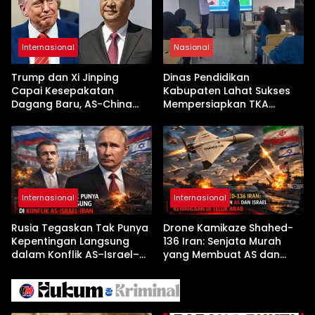
Internasional
Nasional
Trump dan Xi Jinping
Dinas Pendidikan
Capai Kesepakatan
Kabupaten Lahat Sukses
Dagang Baru, AS-China
Mempersiapkan TKA
Buka Babak Kerja Sama
dengan Inovasi
Jelang Kunjungan Beijing
Pembekalan Latihan Soal
Tanpa Internet
Internasional
Internasional
Rusia Tegaskan Tak Punya
Drone Kamikaze Shahed-
Kepentingan Langsung
136 Iran: Senjata Murah
dalam Konflik AS–Israel–
yang Membuat AS dan
Iran
Israel Kewalahan di Teluk
Arab