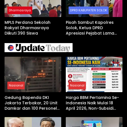
Dharmasraya
DPRD KABUPATEN SOLOK
MPLS Perdana Sekolah
Pisah Sambut Kapolres
Rakyat Dharmasraya
Solok, Ketua DPRD
Diikuti 390 Siswa
Apresiasi Pejabat Lama
dan Sambut Kapolres Baru
Nasional
Nasional
Gedung Bapenda DKI
Harga BBM Pertamina Se-
Jakarta Terbakar, 20 Unit
Indonesia Naik Mulai 18
Damkar dan 100 Personel
April 2026, Non-Subsidi
Dikerahkan
Terseret Kenaikan Tajam