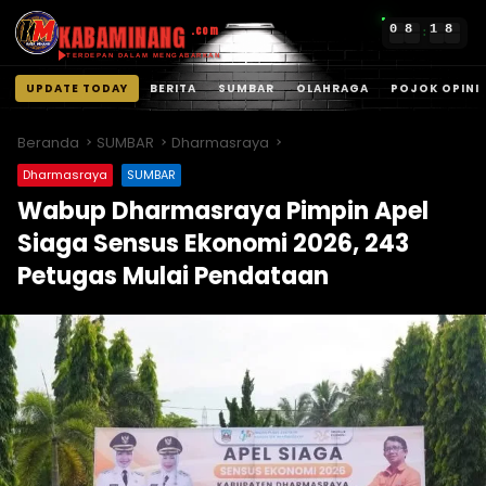
KABAMINANG
0
8
1
8
.com
:
TERDEPAN DALAM MENGABARKAN
UPDATE TODAY
BERITA
SUMBAR
OLAHRAGA
POJOK OPINI
Langsung
ke
Beranda
SUMBAR
Dharmasraya
konten
Dharmasraya
SUMBAR
Wabup Dharmasraya Pimpin Apel
Siaga Sensus Ekonomi 2026, 243
Petugas Mulai Pendataan