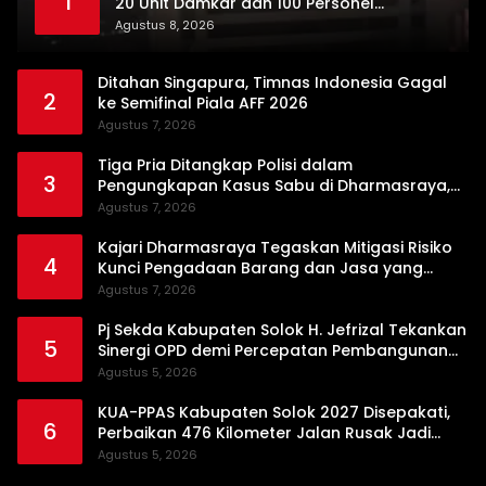
1
20 Unit Damkar dan 100 Personel
Dikerahkan
Agustus 8, 2026
Ditahan Singapura, Timnas Indonesia Gagal
2
ke Semifinal Piala AFF 2026
Agustus 7, 2026
Tiga Pria Ditangkap Polisi dalam
3
Pengungkapan Kasus Sabu di Dharmasraya,
Timbangan Digital hingga Bong Disita
Agustus 7, 2026
Kajari Dharmasraya Tegaskan Mitigasi Risiko
4
Kunci Pengadaan Barang dan Jasa yang
Bersih
Agustus 7, 2026
Pj Sekda Kabupaten Solok H. Jefrizal Tekankan
5
Sinergi OPD demi Percepatan Pembangunan
Daerah
Agustus 5, 2026
KUA-PPAS Kabupaten Solok 2027 Disepakati,
6
Perbaikan 476 Kilometer Jalan Rusak Jadi
Prioritas
Agustus 5, 2026