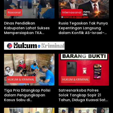
Nasional
Internasional
Dinas Pendidikan
Rusia Tegaskan Tak Punya
Kabupaten Lahat Sukses
Kepentingan Langsung
Mempersiapkan TKA
dalam Konflik AS–Israel–
dengan Inovasi
Iran
Pembekalan Latihan Soal
Tanpa Internet
HUKUM & KRIMINAL
HUKUM & KRIMINAL
Tiga Pria Ditangkap Polisi
Satresnarkoba Polres
dalam Pengungkapan
Solok Tangkap Sopir 21
Kasus Sabu di
Tahun, Diduga Kuasai Satu
Dharmasraya, Timbangan
Paket Sabu di Kubung
Digital hingga Bong Disita