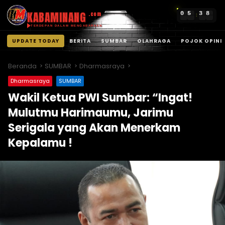
KABAMINANG
0
5
3
8
.com
:
TERDEPAN DALAM MENGABARKAN
UPDATE TODAY
BERITA
SUMBAR
OLAHRAGA
POJOK OPINI
Langsung
ke
Beranda
SUMBAR
Dharmasraya
konten
Dharmasraya
SUMBAR
Wakil Ketua PWI Sumbar: “Ingat!
Mulutmu Harimaumu, Jarimu
Serigala yang Akan Menerkam
Kepalamu !