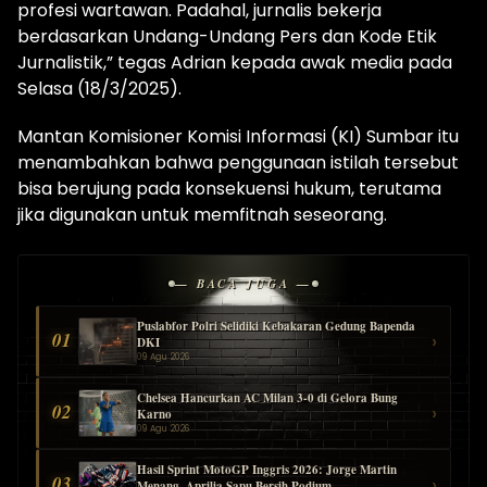
profesi wartawan. Padahal, jurnalis bekerja
berdasarkan Undang-Undang Pers dan Kode Etik
Jurnalistik,” tegas Adrian kepada awak media pada
Selasa (18/3/2025).
Mantan Komisioner Komisi Informasi (KI) Sumbar itu
menambahkan bahwa penggunaan istilah tersebut
bisa berujung pada konsekuensi hukum, terutama
jika digunakan untuk memfitnah seseorang.
— BACA JUGA —
Puslabfor Polri Selidiki Kebakaran Gedung Bapenda
01
›
DKI
09 Agu 2026
Chelsea Hancurkan AC Milan 3-0 di Gelora Bung
02
›
Karno
09 Agu 2026
Hasil Sprint MotoGP Inggris 2026: Jorge Martin
03
›
Menang, Aprilia Sapu Bersih Podium