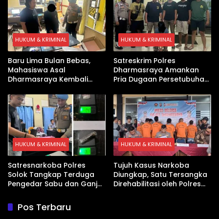
HUKUM & KRIMINAL
HUKUM & KRIMINAL
Baru Lima Bulan Bebas,
Satreskrim Polres
Mahasiswa Asal
Dharmasraya Amankan
Dharmasraya Kembali
Pria Dugaan Persetubuhan
Ditangkap Kasus Sabu
Anak
HUKUM & KRIMINAL
HUKUM & KRIMINAL
Satresnarkoba Polres
Tujuh Kasus Narkoba
Solok Tangkap Terduga
Diungkap, Satu Tersangka
Pengedar Sabu dan Ganja
Direhabilitasi oleh Polres
di Kubung
Dharmasraya
Pos Terbaru