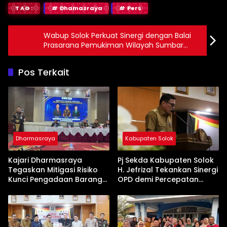
TAG:
Dhamasraya
Pers
Wabup Solok Perkuat Sinergi dengan Balai
Prasarana Pemukiman Wilayah Sumbar
untuk Peningkatan Infrastruktur Pemukiman
Pos Terkait
Dharmasraya
Kabupaten Solok
Kajari Dharmasraya
Pj Sekda Kabupaten Solok
Tegaskan Mitigasi Risiko
H. Jefrizal Tekankan Sinergi
Kunci Pengadaan Barang
OPD demi Percepatan
dan Jasa yang Bersih
Pembangunan Daerah