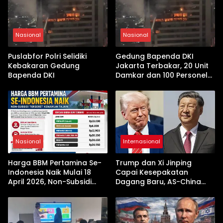
Nasional
Nasional
Puslabfor Polri Selidiki
Gedung Bapenda DKI
Kebakaran Gedung
Jakarta Terbakar, 20 Unit
Bapenda DKI
Damkar dan 100 Personel
Dikerahkan
Nasional
Internasional
Harga BBM Pertamina Se-
Trump dan Xi Jinping
Indonesia Naik Mulai 18
Capai Kesepakatan
April 2026, Non-Subsidi
Dagang Baru, AS-China
Terseret Kenaikan Tajam
Buka Babak Kerja Sama
Jelang Kunjungan Beijing