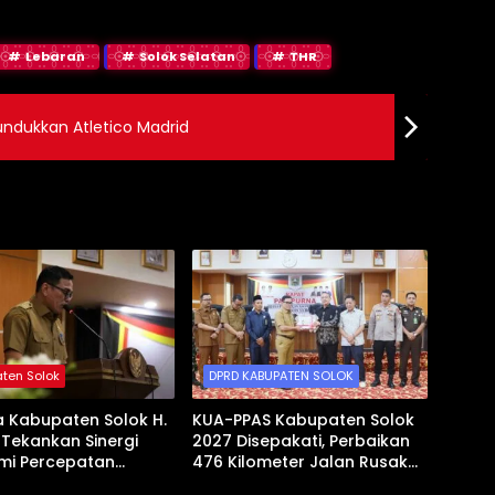
Lebaran
Solok Selatan
THR
undukkan Atletico Madrid
ten Solok
DPRD KABUPATEN SOLOK
a Kabupaten Solok H.
KUA-PPAS Kabupaten Solok
l Tekankan Sinergi
2027 Disepakati, Perbaikan
mi Percepatan
476 Kilometer Jalan Rusak
gunan Daerah
Jadi Prioritas