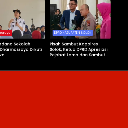
asraya
DPRD KABUPATEN SOLOK
erdana Sekolah
Pisah Sambut Kapolres
Dharmasraya Diikuti
Solok, Ketua DPRD Apresiasi
swa
Pejabat Lama dan Sambut
Kapolres Baru