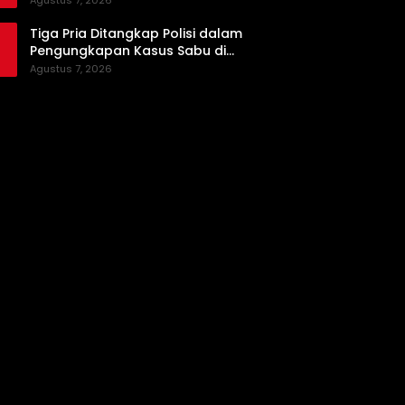
Agustus 7, 2026
Tiga Pria Ditangkap Polisi dalam
Pengungkapan Kasus Sabu di
Dharmasraya, Timbangan Digital
Agustus 7, 2026
hingga Bong Disita