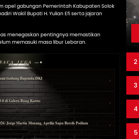
lam apel gabungan Pemerintah Kabupaten Solok
diri Wakil Bupati H. Yulian Efi serta jajaran
unas menegaskan pentingnya memastikan
belum memasuki masa libur Lebaran.
2
BACA JUGA —
akaran Gedung Bapenda DKI
›
3
-0 di Gelora Bung Karno
›
4
026: Jorge Martin Menang, Aprilia Sapu Bersih Podium
›
5