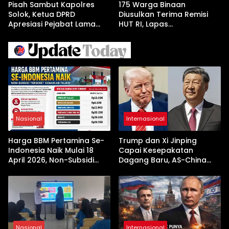
Pisah Sambut Kapolres
175 Warga Binaan
Solok, Ketua DPRD
Diusulkan Terima Remisi
Apresiasi Pejabat Lama
HUT RI, Lapas
dan Sambut Kapolres Baru
Dharmasraya Gelar Sidang
TPP
Nasional
Internasional
Harga BBM Pertamina Se-
Trump dan Xi Jinping
Indonesia Naik Mulai 18
Capai Kesepakatan
April 2026, Non-Subsidi
Dagang Baru, AS-China
Terseret Kenaikan Tajam
Buka Babak Kerja Sama
Jelang Kunjungan Beijing
Nasional
Internasional