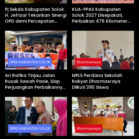
Pj Sekda Kabupaten Solok
KUA-PPAS Kabupaten
H. Jefrizal Tekankan Sinergi
Solok 2027 Disepakati,
OPD demi Percepatan
Perbaikan 476 Kilometer
Pembangunan Daerah
Jalan Rusak Jadi Prioritas
DPRD KABUPATEN SOLOK
Dharmasraya
Ari Rafika Tinjau Jalan
MPLS Perdana Sekolah
Rusak Sawah Pasie, Siap
Rakyat Dharmasraya
Perjuangkan Perbaikannya
Diikuti 390 Siswa
di DPRD
DPRD KABUPATEN SOLOK
Dharmasraya