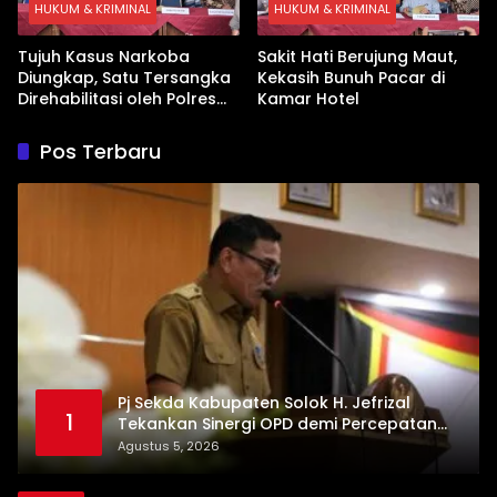
HUKUM & KRIMINAL
HUKUM & KRIMINAL
Tujuh Kasus Narkoba
Sakit Hati Berujung Maut,
Diungkap, Satu Tersangka
Kekasih Bunuh Pacar di
Direhabilitasi oleh Polres
Kamar Hotel
Dharmasraya
Pos Terbaru
Pj Sekda Kabupaten Solok H. Jefrizal
1
Tekankan Sinergi OPD demi Percepatan
Pembangunan Daerah
Agustus 5, 2026