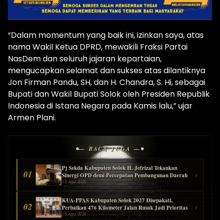
“Dalam momentum yang baik ini, izinkan saya, atas
nama Wakil Ketua DPRD, mewakili Fraksi Partai
NasDem dan seluruh jajaran kepartaian,
mengucapkan selamat dan sukses atas dilantiknya
Jon Firman Pandu, SH, dan H. Chandra, S. Hi, sebagai
Bupati dan Wakil Bupati Solok oleh Presiden Republik
Indonesia di Istana Negara pada Kamis lalu,” ujar
Armen Plani.
— BACA JUGA —
Pj Sekda Kabupaten Solok H. Jefrizal Tekankan
01
›
Sinergi OPD demi Percepatan Pembangunan Daerah
05 Agu 2026
KUA-PPAS Kabupaten Solok 2027 Disepakati,
02
›
Perbaikan 476 Kilometer Jalan Rusak Jadi Prioritas
05 Agu 2026