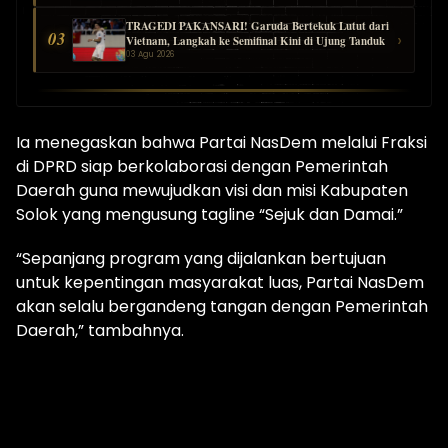
TRAGEDI PAKANSARI! Garuda Bertekuk Lutut dari
03
›
Vietnam, Langkah ke Semifinal Kini di Ujung Tanduk
03 Agu 2026
Ia menegaskan bahwa Partai NasDem melalui Fraksi
di DPRD siap berkolaborasi dengan Pemerintah
Daerah guna mewujudkan visi dan misi Kabupaten
Solok yang mengusung tagline “Sejuk dan Damai.”
“Sepanjang program yang dijalankan bertujuan
untuk kepentingan masyarakat luas, Partai NasDem
akan selalu bergandeng tangan dengan Pemerintah
Daerah,” tambahnya.