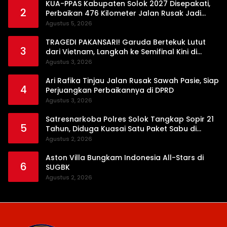
KUA-PPAS Kabupaten Solok 2027 Disepakati,
2
Perbaikan 476 Kilometer Jalan Rusak Jadi
Prioritas
Agustus 5, 2026
TRAGEDI PAKANSARI! Garuda Bertekuk Lutut
3
dari Vietnam, Langkah ke Semifinal Kini di
Ujung Tanduk
Agustus 3, 2026
Ari Rafika Tinjau Jalan Rusak Sawah Pasie, Siap
4
Perjuangkan Perbaikannya di DPRD
Agustus 3, 2026
Satresnarkoba Polres Solok Tangkap Sopir 21
5
Tahun, Diduga Kuasai Satu Paket Sabu di
Kubung
Agustus 2, 2026
Aston Villa Bungkam Indonesia All-Stars di
6
SUGBK
Agustus 2, 2026