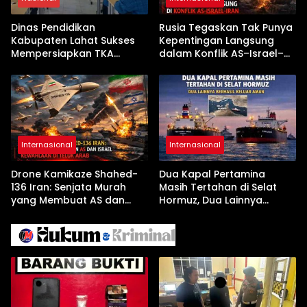
Dinas Pendidikan
Rusia Tegaskan Tak Punya
Kabupaten Lahat Sukses
Kepentingan Langsung
Mempersiapkan TKA
dalam Konflik AS–Israel–
dengan Inovasi
Iran
Pembekalan Latihan Soal
Tanpa Internet
Internasional
Internasional
Drone Kamikaze Shahed-
Dua Kapal Pertamina
136 Iran: Senjata Murah
Masih Tertahan di Selat
yang Membuat AS dan
Hormuz, Dua Lainnya
Israel Kewalahan di Teluk
Berhasil Keluar Aman
Arab