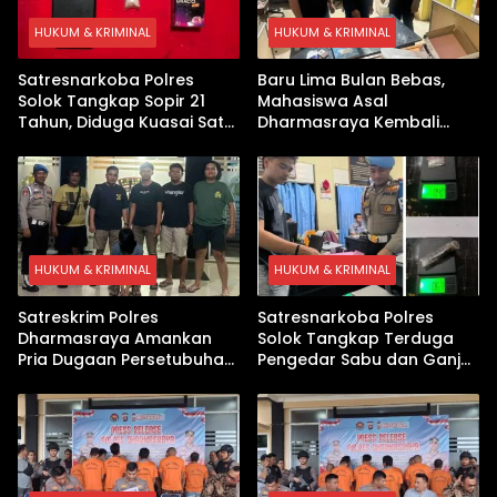
HUKUM & KRIMINAL
HUKUM & KRIMINAL
Satresnarkoba Polres
Baru Lima Bulan Bebas,
Solok Tangkap Sopir 21
Mahasiswa Asal
Tahun, Diduga Kuasai Satu
Dharmasraya Kembali
Paket Sabu di Kubung
Ditangkap Kasus Sabu
HUKUM & KRIMINAL
HUKUM & KRIMINAL
Satreskrim Polres
Satresnarkoba Polres
Dharmasraya Amankan
Solok Tangkap Terduga
Pria Dugaan Persetubuhan
Pengedar Sabu dan Ganja
Anak
di Kubung