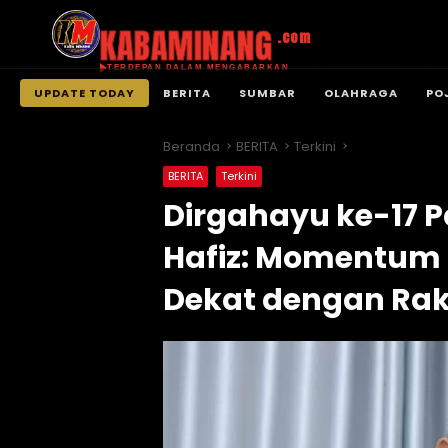
KABAMINANG
.com
TERDEPAN DALAM MENGABARKAN
UPDATE TODAY
BERITA
SUMBAR
OLAHRAGA
PO
Langsung
ke
Beranda
BERITA
Terkini
konten
BERITA
Terkini
Dirgahayu ke-17 Pa
Hafiz: Momentum 
Dekat dengan Ra