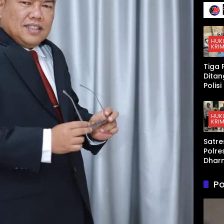
en La
Suks
Memp
iapk
TKA
HUK
KRIM
deng
Inova
Tiga 
Pemb
Dita
lan
Polis
Latih
Peng
Soal
an K
Tanp
Sabu 
HUK
Inter
KRIM
Dhar
a,
Satre
Timb
Polre
Digita
Dhar
hing
a Am
Disita
Pria 
Po
Pers
n An