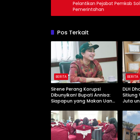
Pelantikan Pejabat Pemkab S
Pemerintahan
Pos Terkait
BERITA
BERITA
Sirene Perang Korupsi
DLH Dh
Dibunyikan! Bupati Annisa:
Sitiung
Siapapun yang Makan Uang
Juta un
Rakyat, Tamat!”
Penum