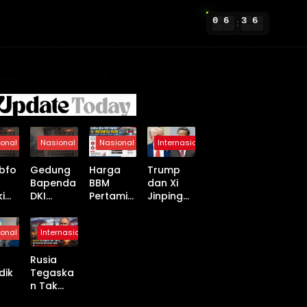
0
6
3
6
:
onal
Nasional
Nasional
Internasional
bfo
Gedung
Harga
Trump
Bapenda
BBM
dan Xi
ki
DKI
Pertamin
Jinping
kar
Jakarta
a Se-
Capai
Terbakar
Indonesi
Kesepak
onal
Internasional
ng
, 20 Unit
a Naik
atan
nda
Damkar
Mulai 18
Dagang
Rusia
dan 100
April
Baru, AS-
dik
Tegaska
Personel
2026,
China
n Tak
Dikerahk
Non-
Buka
pat
Punya
an
Subsidi
Babak