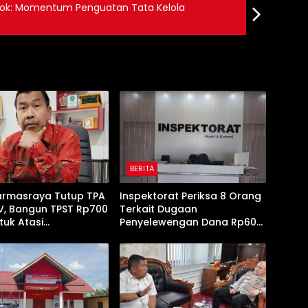
olok: Momentum Penguatan Tata Kelola
BERITA
armasraya Tutup TPA
Inspektorat Periksa 8 Orang
 V, Bangun TPST Rp700
Terkait Dugaan
tuk Atasi
Penyelewengan Dana Rp600
pukan Sampah
Juta oleh Oknum Pejabat
Dharmasraya‎‎