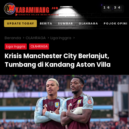
KABAMINANG
1
6
3
4
.com
:
TERDEPAN DALAM MENGABARKAN
UPDATE TODAY
BERITA
SUMBAR
OLAHRAGA
POJOK OPINI
Langsung
ke
Beranda
OLAHRAGA
Liga Inggris
konten
Liga Inggris
OLAHRAGA
Krisis Manchester City Berlanjut,
Tumbang di Kandang Aston Villa