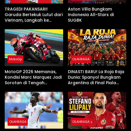
TRAGEDI PAKANSARI!
Aston Villa Bungkam
Garuda Bertekuk Lutut dari
Indonesia All-Stars di
Vietnam, Langkah ke
SUGBK
Semifinal Kini di Ujung
Tanduk
MotoGp
OLAHRAGA
MotoGP 2026 Memanas,
DINASTI BARU! La Roja Raja
Kondisi Marc Marquez Jadi
Dunia: Spanyol Bungkam
Sorotan di Tengah
Argentina di Final Piala
Ketatnya Persaingan
Dunia 2026
OLAHRAGA
OLAHRAGA