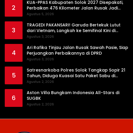
KUA-PPAS Kabupaten Solok 2027 Disepakati,
2
Perbaikan 476 Kilometer Jalan Rusak Jadi
Prioritas
Agustus 5, 2026
TRAGEDI PAKANSARI! Garuda Bertekuk Lutut
3
dari Vietnam, Langkah ke Semifinal Kini di
Ujung Tanduk
Agustus 3, 2026
Ari Rafika Tinjau Jalan Rusak Sawah Pasie, Siap
4
Perjuangkan Perbaikannya di DPRD
Agustus 3, 2026
Satresnarkoba Polres Solok Tangkap Sopir 21
5
Tahun, Diduga Kuasai Satu Paket Sabu di
Kubung
Agustus 2, 2026
Aston Villa Bungkam Indonesia All-Stars di
6
SUGBK
Agustus 2, 2026