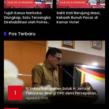
HUKUM & KRIMINAL
HUKUM & KRIMINAL
Tujuh Kasus Narkoba
Sakit Hati Berujung Maut,
Diungkap, Satu Tersangka
Kekasih Bunuh Pacar di
Direhabilitasi oleh Polres
Kamar Hotel
Dharmasraya
Pos Terbaru
Pj Sekda Kabupaten Solok H. Jefrizal
1
Tekankan Sinergi OPD demi Percepatan
Pembangunan Daerah
Agustus 5, 2026