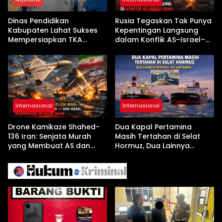
Dinas Pendidikan
Rusia Tegaskan Tak Punya
Kabupaten Lahat Sukses
Kepentingan Langsung
Mempersiapkan TKA
dalam Konflik AS–Israel–
dengan Inovasi
Iran
Pembekalan Latihan Soal
Tanpa Internet
Internasional
Internasional
Drone Kamikaze Shahed-
Dua Kapal Pertamina
136 Iran: Senjata Murah
Masih Tertahan di Selat
yang Membuat AS dan
Hormuz, Dua Lainnya
Israel Kewalahan di Teluk
Berhasil Keluar Aman
Arab