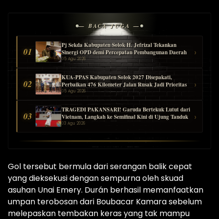
— BACA JUGA —
Pj Sekda Kabupaten Solok H. Jefrizal Tekankan
01
›
Sinergi OPD demi Percepatan Pembangunan Daerah
05 Agu 2026
KUA-PPAS Kabupaten Solok 2027 Disepakati,
02
›
Perbaikan 476 Kilometer Jalan Rusak Jadi Prioritas
05 Agu 2026
TRAGEDI PAKANSARI! Garuda Bertekuk Lutut dari
03
›
Vietnam, Langkah ke Semifinal Kini di Ujung Tanduk
03 Agu 2026
Gol tersebut bermula dari serangan balik cepat
yang dieksekusi dengan sempurna oleh skuad
asuhan Unai Emery. Durán berhasil memanfaatkan
umpan terobosan dari Boubacar Kamara sebelum
melepaskan tembakan keras yang tak mampu