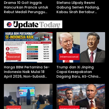
Drama 10 Gol! Inggris
Stefano Lilipaly Resmi
Hancurkan Prancis untuk
Gabung Semen Padang,
Rebut Medali Perunggu
Kabau Sirah Bertabur
Piala Dunia 2026
Bintang
Nasional
Internasional
Harga BBM Pertamina Se-
Trump dan Xi Jinping
Indonesia Naik Mulai 18
Capai Kesepakatan
April 2026, Non-Subsidi
Dagang Baru, AS-China
Terseret Kenaikan Tajam
Buka Babak Kerja Sama
Jelang Kunjungan Beijing
Nasional
Internasional