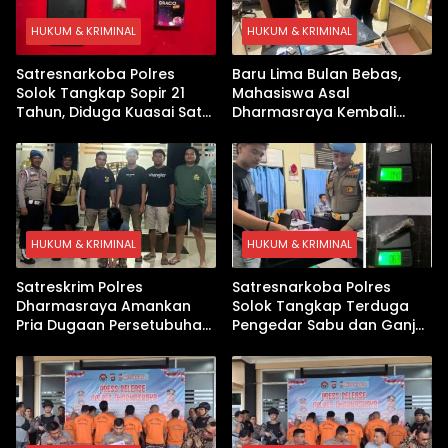
HUKUM & KRIMINAL
HUKUM & KRIMINAL
Satresnarkoba Polres
Baru Lima Bulan Bebas,
Solok Tangkap Sopir 21
Mahasiswa Asal
Tahun, Diduga Kuasai Satu
Dharmasraya Kembali
Paket Sabu di Kubung
Ditangkap Kasus Sabu
HUKUM & KRIMINAL
HUKUM & KRIMINAL
Satreskrim Polres
Satresnarkoba Polres
Dharmasraya Amankan
Solok Tangkap Terduga
Pria Dugaan Persetubuhan
Pengedar Sabu dan Ganja
Anak
di Kubung