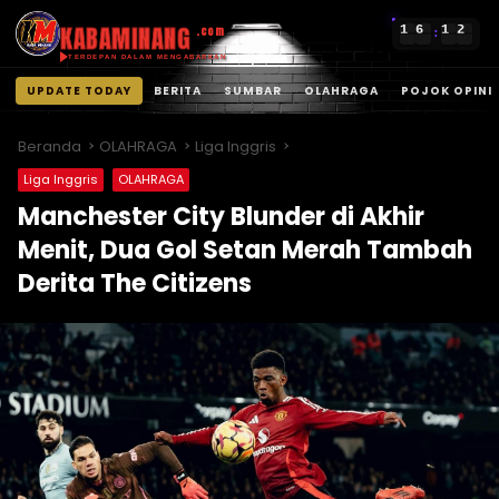
KABAMINANG
1
6
1
2
.com
:
TERDEPAN DALAM MENGABARKAN
UPDATE TODAY
BERITA
SUMBAR
OLAHRAGA
POJOK OPINI
Langsung
ke
Beranda
OLAHRAGA
Liga Inggris
konten
Liga Inggris
OLAHRAGA
Manchester City Blunder di Akhir
Menit, Dua Gol Setan Merah Tambah
Derita The Citizens