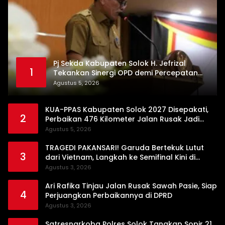
Pj Sekda Kabupaten Solok H. Jefrizal
1
Tekankan Sinergi OPD demi Percepatan
Pembangunan Daerah
Agustus 5, 2026
KUA-PPAS Kabupaten Solok 2027 Disepakati,
2
Perbaikan 476 Kilometer Jalan Rusak Jadi
Prioritas
Agustus 5, 2026
TRAGEDI PAKANSARI! Garuda Bertekuk Lutut
3
dari Vietnam, Langkah ke Semifinal Kini di
Ujung Tanduk
Agustus 3, 2026
Ari Rafika Tinjau Jalan Rusak Sawah Pasie, Siap
4
Perjuangkan Perbaikannya di DPRD
Agustus 3, 2026
Satresnarkoba Polres Solok Tangkap Sopir 21