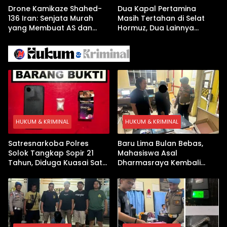
Drone Kamikaze Shahed-
Dua Kapal Pertamina
136 Iran: Senjata Murah
Masih Tertahan di Selat
yang Membuat AS dan
Hormuz, Dua Lainnya
Israel Kewalahan di Teluk
Berhasil Keluar Aman
Arab
HUKUM & KRIMINAL
HUKUM & KRIMINAL
Satresnarkoba Polres
Baru Lima Bulan Bebas,
Solok Tangkap Sopir 21
Mahasiswa Asal
Tahun, Diduga Kuasai Satu
Dharmasraya Kembali
Paket Sabu di Kubung
Ditangkap Kasus Sabu