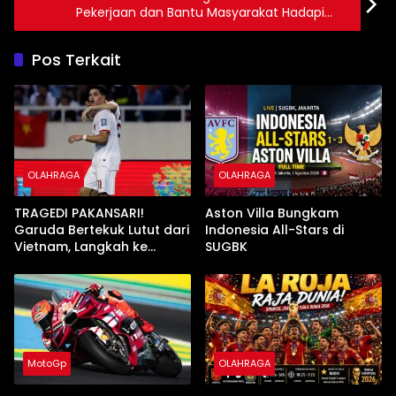
Pekerjaan dan Bantu Masyarakat Hadapi
Cuaca Tidak Menentu
Pos Terkait
OLAHRAGA
OLAHRAGA
TRAGEDI PAKANSARI!
Aston Villa Bungkam
Garuda Bertekuk Lutut dari
Indonesia All-Stars di
Vietnam, Langkah ke
SUGBK
Semifinal Kini di Ujung
Tanduk
MotoGp
OLAHRAGA