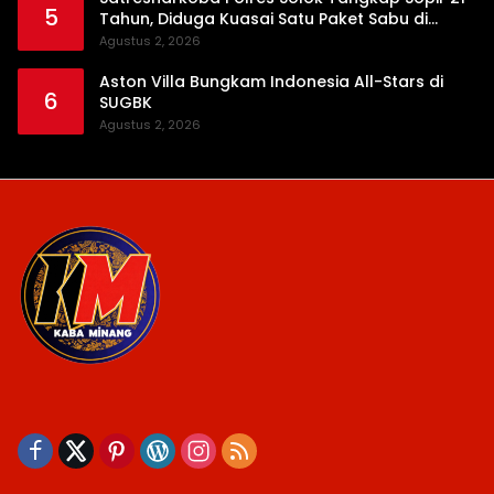
5
Tahun, Diduga Kuasai Satu Paket Sabu di
Kubung
Agustus 2, 2026
Aston Villa Bungkam Indonesia All-Stars di
6
SUGBK
Agustus 2, 2026