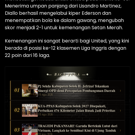
Menerima umpan panjang dari Lisandro Martinez,
Diallo berhasil mengelabui kiper Ederson dan
menempatkan bola ke dalam gawang, mengubah
skor menjadi 2-1 untuk kemenangan Setan Merah.
Kemenangan ini sangat berarti bagi United, yang kini
berada di posisi ke-12 klasemen Liga Inggris dengan
22 poin dari 16 laga.
— BACA JUGA —
Pj Sekda Kabupaten Solok H. Jefrizal Tekankan
01
›
Sinergi OPD demi Percepatan Pembangunan Daerah
05 Agu 2026
KUA-PPAS Kabupaten Solok 2027 Disepakati,
02
›
Perbaikan 476 Kilometer Jalan Rusak Jadi Prioritas
05 Agu 2026
TRAGEDI PAKANSARI! Garuda Bertekuk Lutut dari
03
›
Vietnam, Langkah ke Semifinal Kini di Ujung Tanduk
03 Agu 2026