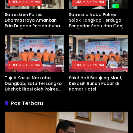
HUKUM & KRIMINAL
HUKUM & KRIMINAL
Satreskrim Polres
Satresnarkoba Polres
Dharmasraya Amankan
Solok Tangkap Terduga
Pria Dugaan Persetubuhan
Pengedar Sabu dan Ganja
Anak
di Kubung
HUKUM & KRIMINAL
HUKUM & KRIMINAL
Tujuh Kasus Narkoba
Sakit Hati Berujung Maut,
Diungkap, Satu Tersangka
Kekasih Bunuh Pacar di
Direhabilitasi oleh Polres
Kamar Hotel
Dharmasraya
Pos Terbaru