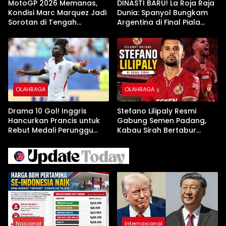
MotoGP 2026 Memanas,
DINASTI BARU! La Roja Raja
Kondisi Marc Marquez Jadi
Dunia: Spanyol Bungkam
Sorotan di Tengah
Argentina di Final Piala
Ketatnya Persaingan
Dunia 2026
OLAHRAGA
OLAHRAGA
Drama 10 Gol! Inggris
Stefano Lilipaly Resmi
Hancurkan Prancis untuk
Gabung Semen Padang,
Rebut Medali Perunggu
Kabau Sirah Bertabur
Piala Dunia 2026
Bintang
Nasional
Internasional