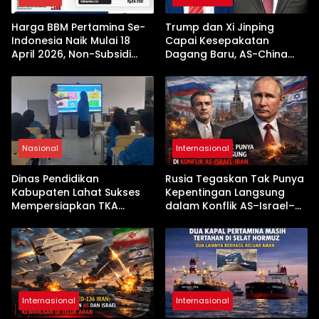
Harga BBM Pertamina Se-
Trump dan Xi Jinping
Indonesia Naik Mulai 18
Capai Kesepakatan
April 2026, Non-Subsidi
Dagang Baru, AS-China
Terseret Kenaikan Tajam
Buka Babak Kerja Sama
Jelang Kunjungan Beijing
Nasional
Internasional
Dinas Pendidikan
Rusia Tegaskan Tak Punya
Kabupaten Lahat Sukses
Kepentingan Langsung
Mempersiapkan TKA
dalam Konflik AS–Israel–
dengan Inovasi
Iran
Pembekalan Latihan Soal
Tanpa Internet
Internasional
Internasional