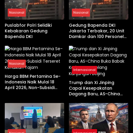
Nasional
Nasional
Puslabfor Polri Selidiki
Gedung Bapenda DKI
Kebakaran Gedung
Jakarta Terbakar, 20 Unit
Bapenda DKI
Damkar dan 100 Personel
Dikerahkan
Nasional
Internasional
Harga BBM Pertamina Se-
Indonesia Naik Mulai 18
Trump dan Xi Jinping
April 2026, Non-Subsidi
Capai Kesepakatan
Terseret Kenaikan Tajam
Dagang Baru, AS-China
Buka Babak Kerja Sama
Jelang Kunjungan Beijing