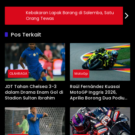
Kebakaran Lapak Barang di Salemba, Satu
Orang Tewas
Pos Terkait
OLAHRAGA
MotoGp
JDT Tahan Chelsea 3-3
Raúl Fernández Kuasai
dalam Drama Enam Gol di
MotoGP Inggris 2026,
Stadion Sultan Ibrahim
Aprilia Borong Dua Podium
Teratas