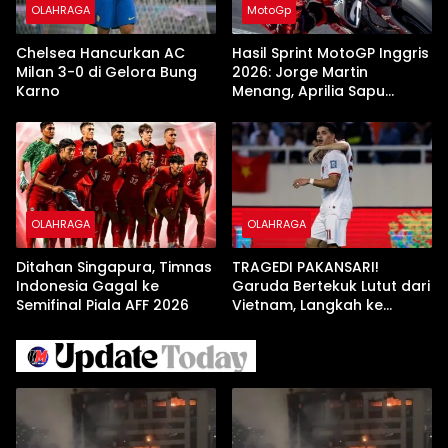
OLAHRAGA
MotoGp
Chelsea Hancurkan AC
Hasil Sprint MotoGP Inggris
Milan 3-0 di Gelora Bung
2026: Jorge Martin
Karno
Menang, Aprilia Sapu
Bersih Podium
OLAHRAGA
OLAHRAGA
Ditahan Singapura, Timnas
TRAGEDI PAKANSARI!
Indonesia Gagal ke
Garuda Bertekuk Lutut dari
Semifinal Piala AFF 2026
Vietnam, Langkah ke
Semifinal Kini di Ujung
Tanduk