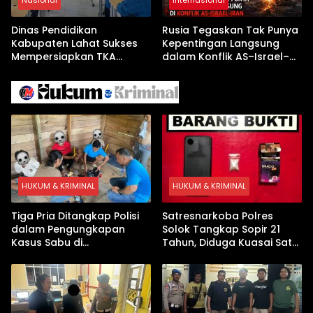
Nasional
Internasional
Dinas Pendidikan
Rusia Tegaskan Tak Punya
Kabupaten Lahat Sukses
Kepentingan Langsung
Mempersiapkan TKA
dalam Konflik AS–Israel–
dengan Inovasi
Iran
Pembekalan Latihan Soal
Tanpa Internet
HUKUM & KRIMINAL
HUKUM & KRIMINAL
Tiga Pria Ditangkap Polisi
Satresnarkoba Polres
dalam Pengungkapan
Solok Tangkap Sopir 21
Kasus Sabu di
Tahun, Diduga Kuasai Satu
Dharmasraya, Timbangan
Paket Sabu di Kubung
Digital hingga Bong Disita