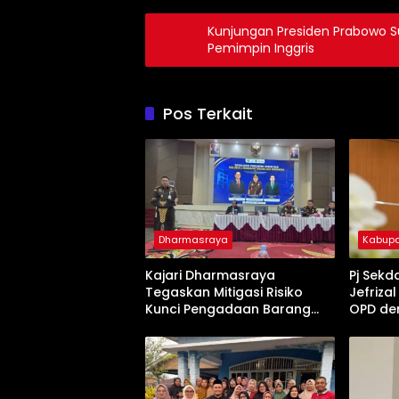
Kunjungan Presiden Prabowo S
Pemimpin Inggris
Pos Terkait
Dharmasraya
Kabupa
Kajari Dharmasraya
Pj Sekd
Tegaskan Mitigasi Risiko
Jefriza
Kunci Pengadaan Barang
OPD de
dan Jasa yang Bersih
Pemban