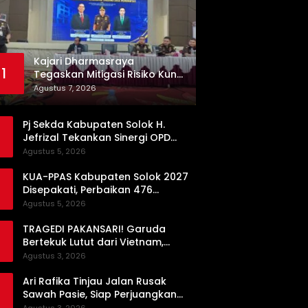
Kajari Dharmasraya
1
Tegaskan Mitigasi Risiko Kunci
Pengadaan Barang dan Jasa
Agustus 7, 2026
yang Bersih
Pj Sekda Kabupaten Solok H.
Jefrizal Tekankan Sinergi OPD
demi Percepatan Pembangunan
Agustus 5, 2026
Daerah
KUA-PPAS Kabupaten Solok 2027
Disepakati, Perbaikan 476
Kilometer Jalan Rusak Jadi
Agustus 5, 2026
Prioritas
TRAGEDI PAKANSARI! Garuda
Bertekuk Lutut dari Vietnam,
Langkah ke Semifinal Kini di Ujung
Agustus 3, 2026
Tanduk
Ari Rafika Tinjau Jalan Rusak
Sawah Pasie, Siap Perjuangkan
Perbaikannya di DPRD