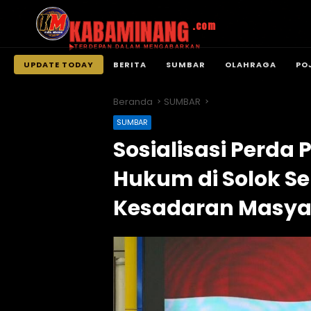
KABAMINANG
.com
TERDEPAN DALAM MENGABARKAN
UPDATE TODAY
BERITA
SUMBAR
OLAHRAGA
PO
Langsung
ke
Beranda
SUMBAR
konten
SUMBAR
Sosialisasi Perda
Hukum di Solok Se
Kesadaran Masya