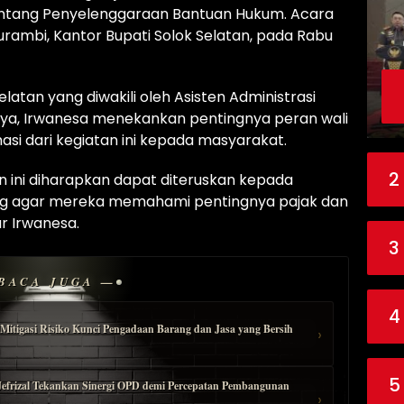
entang Penyelenggaraan Bantuan Hukum. Acara
surambi, Kantor Bupati Solok Selatan, pada Rabu
elatan yang diwakili oleh Asisten Administrasi
a, Irwanesa menekankan pentingnya peran wali
si dari kegiatan ini kepada masyarakat.
2
an ini diharapkan dapat diteruskan kepada
ng agar mereka memahami pentingnya pajak dan
r Irwanesa.
3
BACA JUGA —
4
Mitigasi Risiko Kunci Pengadaan Barang dan Jasa yang Bersih
›
5
Jefrizal Tekankan Sinergi OPD demi Percepatan Pembangunan
›