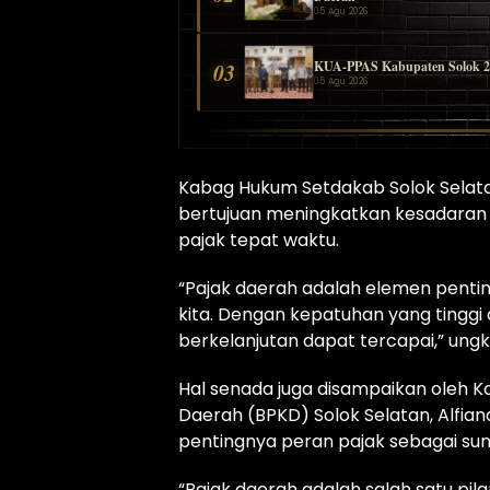
05 Agu 2026
KUA-PPAS Kabupaten Solok 2027
03
05 Agu 2026
Kabag Hukum Setdakab Solok Selatan, 
bertujuan meningkatkan kesadaran
pajak tepat waktu.
“Pajak daerah adalah elemen pent
kita. Dengan kepatuhan yang tingg
berkelanjutan dapat tercapai,” ungk
Hal senada juga disampaikan oleh 
Daerah (BPKD) Solok Selatan, Alfia
pentingnya peran pajak sebagai s
“Pajak daerah adalah salah satu p