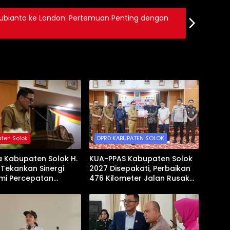
ubianto ke London: Pertemuan Penting dengan
ten Solok
DPRD KABUPATEN SOLOK
a Kabupaten Solok H.
KUA-PPAS Kabupaten Solok
l Tekankan Sinergi
2027 Disepakati, Perbaikan
mi Percepatan
476 Kilometer Jalan Rusak
gunan Daerah
Jadi Prioritas