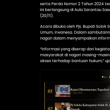
serta Perda Nomor 2 Tahun 2024 t
ini berlangsung di Aula Sarantau Sa
(20/11).
Acara dibuka oleh Pjs. Bupati Solok S
Umum, Irwanesa. Dalam sambutanny
nagari dalam menyampaikan informa
“Informasi yang diserap dari kegiat
masyarakat di nagari masing-masi
akses terhadap bantuan hukum,” uja
— 
Kajari Dharmasraya Tegaskan 
01
07 Agu 2026
Pj Sekda Kabupaten Solok H. 
02
Daerah