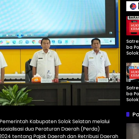
136 Ir
Terse
Senja
Kena
Mura
Taja
yang
Mem
HUK
KRIM
t AS 
Israel
Satre
Kewa
ba Po
an di
Solok
Teluk
Tang
Arab
Sopir
Tahun
HUK
KRIM
Didu
Kuasa
Satre
Paket
ba Po
di Ku
Solok
Tang
Terd
Po
Peng
Pemerintah Kabupaten Solok Selatan melalui
Sabu
osialisasi dua Peraturan Daerah (Perda)
Ganja
Kubu
 2024 tentang Pajak Daerah dan Retribusi Daerah