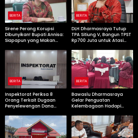
BERITA
BERITA
Sirene Perang Korupsi
DLH Dharmasraya Tutup
Dibunyikan! Bupati Annisa:
TPA Sitiung V, Bangun TPST
Siapapun yang Makan
Rp700 Juta untuk Atasi
Uang Rakyat, Tamat!”
Penumpukan Sampah
BERITA
BERITA
Inspektorat Periksa 8
Bawaslu Dharmasraya
Orang Terkait Dugaan
Gelar Penguatan
Penyelewengan Dana
Kelembagaan Hadapi
Rp600 Juta oleh Oknum
Pemilu 2029 Pasca Putusan
Pejabat Dharmasraya‎‎
MK Nomor 135/PUU-
XXII/2024