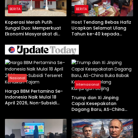
BERITA
BERITA
Koperasi Merah Putih
Host Tendang Bebas Hafiz
Sungai Duo: Memperkuat
Ucapkan Selamat Ulang
Ekonomi Masyarakat di
Tahun ke-40 kepada
Tengah Kendala
Kapolres Solok AKBP
Permodalan
Agung Pranajaya, S.I.K
Nasional
Internasional
Harga BBM Pertamina Se-
Indonesia Naik Mulai 18
Trump dan Xi Jinping
April 2026, Non-Subsidi
Capai Kesepakatan
Terseret Kenaikan Tajam
Dagang Baru, AS-China
Buka Babak Kerja Sama
Jelang Kunjungan Beijing