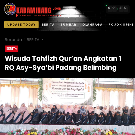
KABAMINANG
0
9
2
5
.com
:
TERDEPAN DALAM MENGABARKAN
UPDATE TODAY
BERITA
SUMBAR
OLAHRAGA
POJOK OPINI
Langsung
ke
Beranda
BERITA
konten
BERITA
Wisuda Tahfizh Qur’an Angkatan 1
RQ Asy-Sya’bi Padang Belimbing