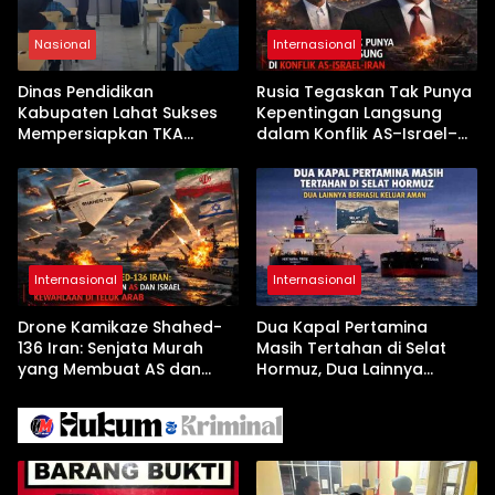
Nasional
Internasional
Dinas Pendidikan
Rusia Tegaskan Tak Punya
Kabupaten Lahat Sukses
Kepentingan Langsung
Mempersiapkan TKA
dalam Konflik AS–Israel–
dengan Inovasi
Iran
Pembekalan Latihan Soal
Tanpa Internet
Internasional
Internasional
Drone Kamikaze Shahed-
Dua Kapal Pertamina
136 Iran: Senjata Murah
Masih Tertahan di Selat
yang Membuat AS dan
Hormuz, Dua Lainnya
Israel Kewalahan di Teluk
Berhasil Keluar Aman
Arab