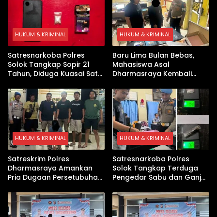
HUKUM & KRIMINAL
HUKUM & KRIMINAL
Satresnarkoba Polres
Baru Lima Bulan Bebas,
Solok Tangkap Sopir 21
Mahasiswa Asal
Tahun, Diduga Kuasai Satu
Dharmasraya Kembali
Paket Sabu di Kubung
Ditangkap Kasus Sabu
HUKUM & KRIMINAL
HUKUM & KRIMINAL
Satreskrim Polres
Satresnarkoba Polres
Dharmasraya Amankan
Solok Tangkap Terduga
Pria Dugaan Persetubuhan
Pengedar Sabu dan Ganja
Anak
di Kubung