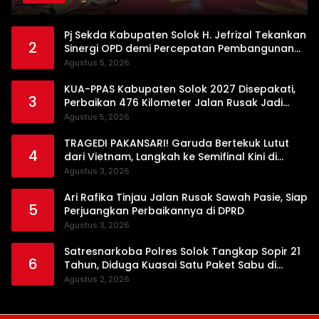
Pj Sekda Kabupaten Solok H. Jefrizal Tekankan
2
Sinergi OPD demi Percepatan Pembangunan
Daerah
Agustus 5, 2026
KUA-PPAS Kabupaten Solok 2027 Disepakati,
3
Perbaikan 476 Kilometer Jalan Rusak Jadi
Prioritas
Agustus 5, 2026
TRAGEDI PAKANSARI! Garuda Bertekuk Lutut
4
dari Vietnam, Langkah ke Semifinal Kini di
Ujung Tanduk
Agustus 3, 2026
Ari Rafika Tinjau Jalan Rusak Sawah Pasie, Siap
5
Perjuangkan Perbaikannya di DPRD
Agustus 3, 2026
Satresnarkoba Polres Solok Tangkap Sopir 21
6
Tahun, Diduga Kuasai Satu Paket Sabu di
Kubung
Agustus 2, 2026