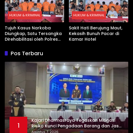
HUKUM & KRIMINAL
HUKUM & KRIMINAL
Tujuh Kasus Narkoba
Sakit Hati Berujung Maut,
Diungkap, Satu Tersangka
Kekasih Bunuh Pacar di
Direhabilitasi oleh Polres
Kamar Hotel
Dharmasraya
Pos Terbaru
Kajari Dharmasraya Tegaskan Mitigasi
1
Risiko Kunci Pengadaan Barang dan Jasa
yang Bersih
Agustus 7, 2026