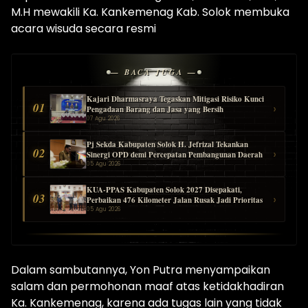
M.H mewakili Ka. Kankemenag Kab. Solok membuka
acara wisuda secara resmi
— BACA JUGA —
Kajari Dharmasraya Tegaskan Mitigasi Risiko Kunci
01
›
Pengadaan Barang dan Jasa yang Bersih
07 Agu 2026
Pj Sekda Kabupaten Solok H. Jefrizal Tekankan
02
›
Sinergi OPD demi Percepatan Pembangunan Daerah
05 Agu 2026
KUA-PPAS Kabupaten Solok 2027 Disepakati,
03
›
Perbaikan 476 Kilometer Jalan Rusak Jadi Prioritas
05 Agu 2026
Dalam sambutannya, Yon Putra menyampaikan
salam dan permohonan maaf atas ketidakhadiran
Ka. Kankemenag, karena ada tugas lain yang tidak