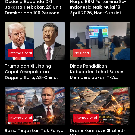
Gedung Bapenda DKI
Harga BBM Pertamina Se-
Jakarta Terbakar, 20 Unit
Indonesia Naik Mulai 18
Damkar dan 100 Personel
April 2026, Non-Subsidi
Dikerahkan
Terseret Kenaikan Tajam
Internasional
Nasional
Trump dan Xi Jinping
Dinas Pendidikan
Capai Kesepakatan
Kabupaten Lahat Sukses
Dagang Baru, AS-China
Mempersiapkan TKA
Buka Babak Kerja Sama
dengan Inovasi
Jelang Kunjungan Beijing
Pembekalan Latihan Soal
Tanpa Internet
Internasional
Internasional
Rusia Tegaskan Tak Punya
Drone Kamikaze Shahed-