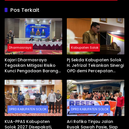
Pos Terkait
Dharmasraya
Kabupaten Solok
Kajari Dharmasraya
Pj Sekda Kabupaten Solok
Tegaskan Mitigasi Risiko
H. Jefrizal Tekankan Sinergi
Kunci Pengadaan Barang
OPD demi Percepatan
dan Jasa yang Bersih
Pembangunan Daerah
DPRD KABUPATEN SOLOK
DPRD KABUPATEN SOLOK
KUA-PPAS Kabupaten
Ari Rafika Tinjau Jalan
Solok 2027 Disepakati,
Rusak Sawah Pasie, Siap