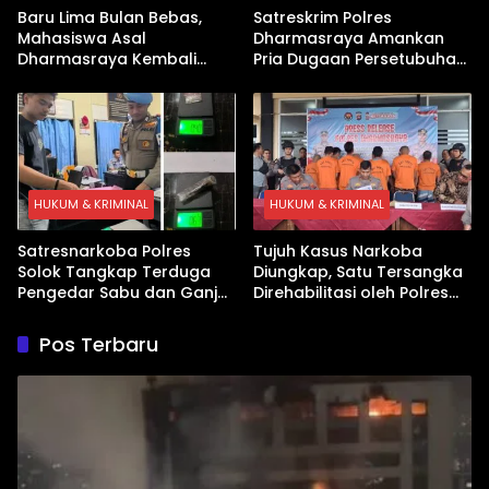
Baru Lima Bulan Bebas,
Satreskrim Polres
Mahasiswa Asal
Dharmasraya Amankan
Dharmasraya Kembali
Pria Dugaan Persetubuhan
Ditangkap Kasus Sabu
Anak
HUKUM & KRIMINAL
HUKUM & KRIMINAL
Satresnarkoba Polres
Tujuh Kasus Narkoba
Solok Tangkap Terduga
Diungkap, Satu Tersangka
Pengedar Sabu dan Ganja
Direhabilitasi oleh Polres
di Kubung
Dharmasraya
Pos Terbaru