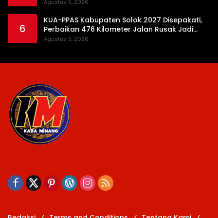
Daerah
Agustus 5, 2026
KUA-PPAS Kabupaten Solok 2027 Disepakati,
6
Perbaikan 476 Kilometer Jalan Rusak Jadi
Prioritas
Agustus 5, 2026
Redaksi
Terms and Conditions
Tentang Kami