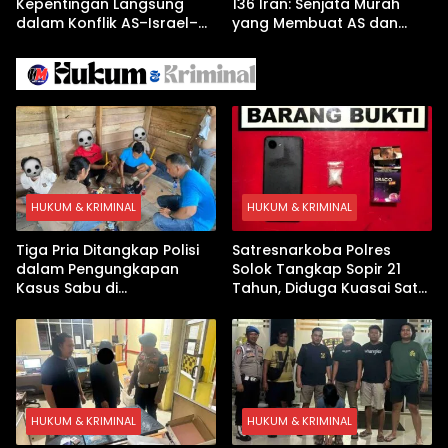
Kepentingan Langsung
136 Iran: Senjata Murah
dalam Konflik AS–Israel–
yang Membuat AS dan
Iran
Israel Kewalahan di Teluk
Arab
HUKUM & KRIMINAL
HUKUM & KRIMINAL
Tiga Pria Ditangkap Polisi
Satresnarkoba Polres
dalam Pengungkapan
Solok Tangkap Sopir 21
Kasus Sabu di
Tahun, Diduga Kuasai Satu
Dharmasraya, Timbangan
Paket Sabu di Kubung
Digital hingga Bong Disita
HUKUM & KRIMINAL
HUKUM & KRIMINAL