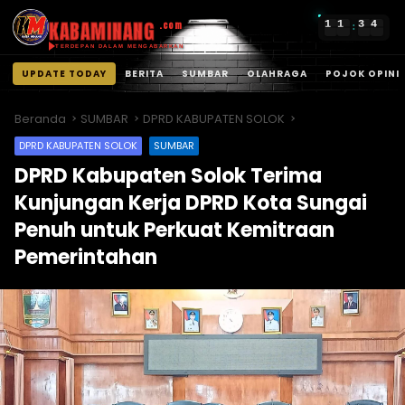
KABAMINANG
1
1
3
4
.com
:
TERDEPAN DALAM MENGABARKAN
UPDATE TODAY
BERITA
SUMBAR
OLAHRAGA
POJOK OPINI
Langsung
ke
Beranda
SUMBAR
DPRD KABUPATEN SOLOK
konten
DPRD KABUPATEN SOLOK
SUMBAR
DPRD Kabupaten Solok Terima
Kunjungan Kerja DPRD Kota Sungai
Penuh untuk Perkuat Kemitraan
Pemerintahan