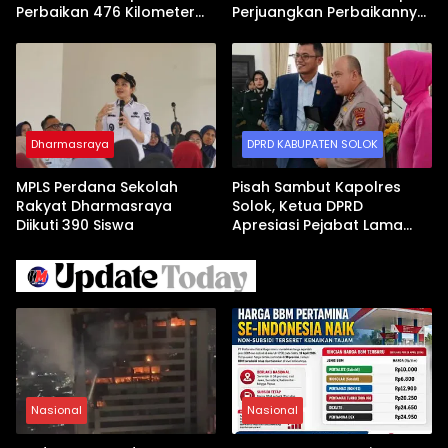
Perbaikan 476 Kilometer
Perjuangkan Perbaikannya
Jalan Rusak Jadi Prioritas
di DPRD
Dharmasraya
DPRD KABUPATEN SOLOK
MPLS Perdana Sekolah
Pisah Sambut Kapolres
Rakyat Dharmasraya
Solok, Ketua DPRD
Diikuti 390 Siswa
Apresiasi Pejabat Lama
dan Sambut Kapolres Baru
Nasional
Nasional