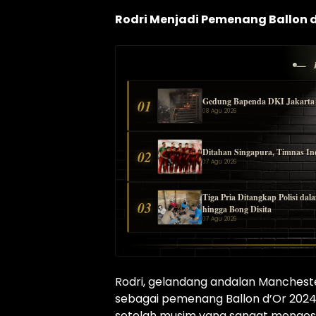
Rodri Menjadi Pemenang Ballon 
— 
Gedung Bapenda DKI Jakarta T
01
08 Agu 2026
Ditahan Singapura, Timnas Ind
02
07 Agu 2026
Tiga Pria Ditangkap Polisi d
03
hingga Bong Disita
07 Agu 2026
Rodri, gelandang andalan Mancheste
sebagai pemenang Ballon d’Or 202
setelah musim yang sangat mengesa