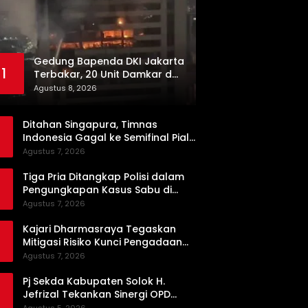
Gedung Bapenda DKI Jakarta
1
Terbakar, 20 Unit Damkar dan
100 Personel Dikerahkan
Agustus 8, 2026
Ditahan Singapura, Timnas
Indonesia Gagal ke Semifinal Piala
AFF 2026
Agustus 7, 2026
Tiga Pria Ditangkap Polisi dalam
Pengungkapan Kasus Sabu di
Dharmasraya, Timbangan Digital
Agustus 7, 2026
hingga Bong Disita
Kajari Dharmasraya Tegaskan
Mitigasi Risiko Kunci Pengadaan
Barang dan Jasa yang Bersih
Agustus 7, 2026
Pj Sekda Kabupaten Solok H.
Jefrizal Tekankan Sinergi OPD
demi Percepatan Pembangunan