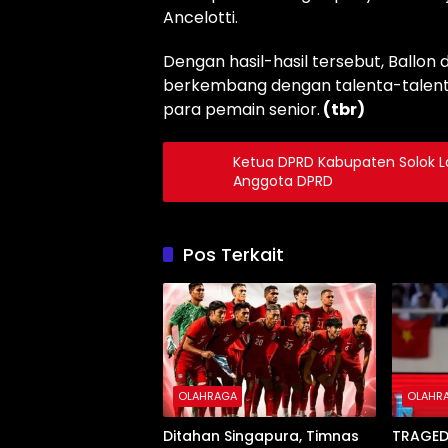
Ancelotti.
Dengan hasil-hasil tersebut, Ballo
berkembang dengan talenta-talent
para pemain senior.
(tbr)
Ketua DPRD Kabupaten Solok 
Anggota DPRD
Pos Terkait
OLAHRAGA
OLAHR
Ditahan Singapura, Timnas
TRAGED