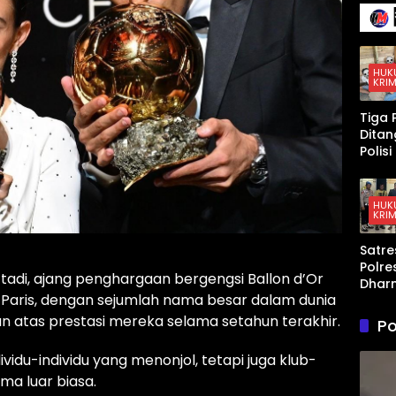
Kepen
gan
Lang
g da
Konfl
HUK
KRIM
AS–
Israe
Tiga 
Iran
Dita
Polis
Peng
an K
Sabu 
HUK
KRIM
Dhar
a,
Satre
Timb
Polre
Digita
i tadi, ajang penghargaan bergengsi Ballon d’Or
Dhar
hing
, Paris, dengan sejumlah nama besar dalam dunia
a Am
Disita
Pria 
atas prestasi mereka selama setahun terakhir.
Po
Pers
n An
vidu-individu yang menonjol, tetapi juga klub-
ma luar biasa.