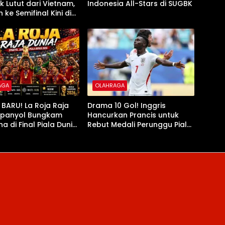
k Lutut dari Vietnam,
Indonesia All-Stars di SUGBK
 ke Semifinal Kini di
Tanduk
AGA
OLAHRAGA
 BARU! La Roja Raja
Drama 10 Gol! Inggris
 Spanyol Bungkam
Hancurkan Prancis untuk
na di Final Piala Dunia
Rebut Medali Perunggu Piala
Dunia 2026