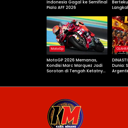
Indonesia Gagal ke Semifinal
Berteku
Piala AFF 2026
Langkah
Ujung 
MotoGp
OLAHR
MotoGP 2026 Memanas,
DINASTI
Kondisi Marc Marquez Jadi
Dunia:
Sorotan di Tengah Ketatnya
Argenti
Persaingan
2026