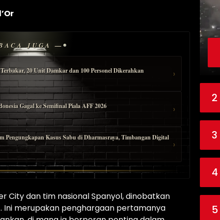
d’Or
BACA JUGA —
erbakar, 20 Unit Damkar dan 100 Personel Dikerahkan
›
2
onesia Gagal ke Semifinal Piala AFF 2026
›
3
alam Pengungkapan Kasus Sabu di Dharmasraya, Timbangan Digital
›
4
r City dan tim nasional Spanyol, dinobatkan
4. Ini merupakan penghargaan pertamanya
5
nkan, di mana ia berperan penting dalam