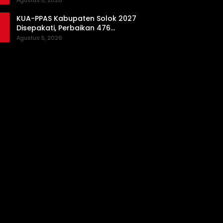
Agustus 5, 2026
Daerah
KUA-PPAS Kabupaten Solok 2027
Disepakati, Perbaikan 476
Kilometer Jalan Rusak Jadi
Agustus 5, 2026
Prioritas