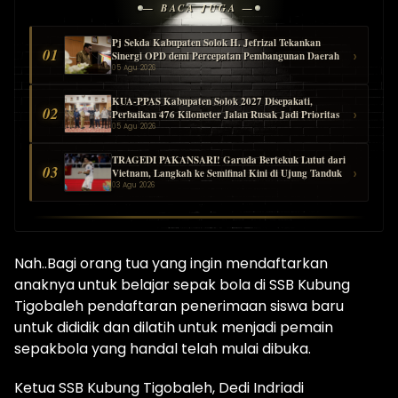
— BACA JUGA —
Pj Sekda Kabupaten Solok H. Jefrizal Tekankan
01
›
Sinergi OPD demi Percepatan Pembangunan Daerah
05 Agu 2026
KUA-PPAS Kabupaten Solok 2027 Disepakati,
02
›
Perbaikan 476 Kilometer Jalan Rusak Jadi Prioritas
05 Agu 2026
TRAGEDI PAKANSARI! Garuda Bertekuk Lutut dari
03
›
Vietnam, Langkah ke Semifinal Kini di Ujung Tanduk
03 Agu 2026
Nah..Bagi orang tua yang ingin mendaftarkan
anaknya untuk belajar sepak bola di SSB Kubung
Tigobaleh pendaftaran penerimaan siswa baru
untuk dididik dan dilatih untuk menjadi pemain
sepakbola yang handal telah mulai dibuka.
Ketua SSB Kubung Tigobaleh, Dedi Indriadi