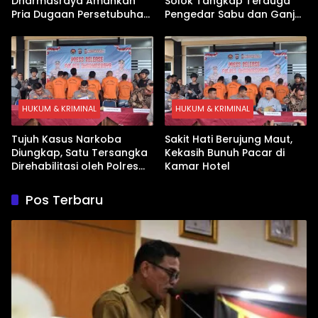
Dharmasraya Amankan
Solok Tangkap Terduga
Pria Dugaan Persetubuhan
Pengedar Sabu dan Ganja
Anak
di Kubung
HUKUM & KRIMINAL
HUKUM & KRIMINAL
Tujuh Kasus Narkoba
Sakit Hati Berujung Maut,
Diungkap, Satu Tersangka
Kekasih Bunuh Pacar di
Direhabilitasi oleh Polres
Kamar Hotel
Dharmasraya
Pos Terbaru