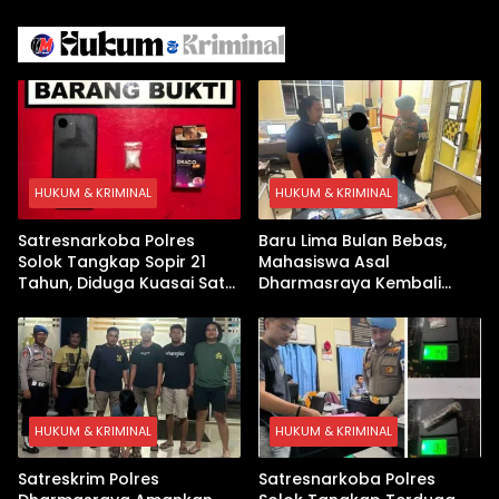
Israel Kewalahan di Teluk
Berhasil Keluar Aman
Arab
HUKUM & KRIMINAL
HUKUM & KRIMINAL
Satresnarkoba Polres
Baru Lima Bulan Bebas,
Solok Tangkap Sopir 21
Mahasiswa Asal
Tahun, Diduga Kuasai Satu
Dharmasraya Kembali
Paket Sabu di Kubung
Ditangkap Kasus Sabu
HUKUM & KRIMINAL
HUKUM & KRIMINAL
Satreskrim Polres
Satresnarkoba Polres