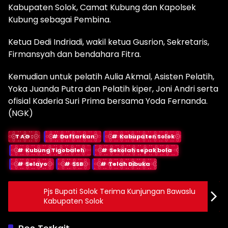
Kabupaten Solok, Camat Kubung dan Kapolsek
Kubung sebagai Pembina.
Ketua Dedi Indriadi, wakil ketua Gusrion, Sekretaris,
Firmansyah dan bendahara Fitra.
Kemudian untuk pelatih Aulia Akmal, Asisten Pelatih,
Yoka Juanda Putra dan Pelatih kiper, Joni Andri serta
ofisial Kaderia Suri Prima bersama Yoda Fernanda.
(NGK)
TAG:
Daftarkan
Kabupaten Solok
Kubung Tigobaleh
Sekolah sepak bola
Selayo
SSB
Telah Dibuka
Pjs Bupati Solok Terima Kunjungan Bawaslu
Kabupaten Solok