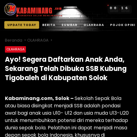
KABAMINANG
0
0
1
6
.com
:
TERDEPAN DALAM MENGABARKAN
UPDATE TODAY
BERITA
SUMBAR
OLAHRAGA
POJOK OPINI
Langsung
ke
Beranda
OLAHRAGA
konten
OLAHRAGA
Ayo! Segera Daftarkan Anak Anda,
Sekarang Telah Dibuka SSB Kubung
Tigobaleh di Kabupaten Solok
Kabaminang.com, Solok –
Sekolah Sepak Bola
atau biasa disingkat menjadi SSB adalah pondasi
awal bagi anak usia U10- U12 dan usia muda U13-U20
untuk menumbuhkan potensi diri mereka terhadap
dunia sepak bola. Pelatihan ini dapat menjadi masa
depan sepak bola Indonesia, khususnya di