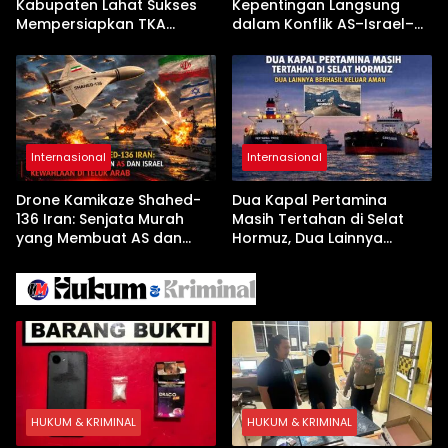
Kabupaten Lahat Sukses
Kepentingan Langsung
Mempersiapkan TKA
dalam Konflik AS–Israel–
dengan Inovasi
Iran
Pembekalan Latihan Soal
Tanpa Internet
Internasional
Internasional
Drone Kamikaze Shahed-
Dua Kapal Pertamina
136 Iran: Senjata Murah
Masih Tertahan di Selat
yang Membuat AS dan
Hormuz, Dua Lainnya
Israel Kewalahan di Teluk
Berhasil Keluar Aman
Arab
HUKUM & KRIMINAL
HUKUM & KRIMINAL