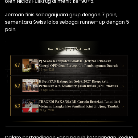
oleh Niclas Fullkrug di menit ke-90+5.
Jerman finis sebagai juara grup dengan 7 poin,
sementara Swiss lolos sebagai runner-up dengan 5
poin.
— BACA JUGA —
Pj Sekda Kabupaten Solok H. Jefrizal Tekankan
01
›
Sinergi OPD demi Percepatan Pembangunan Daerah
05 Agu 2026
KUA-PPAS Kabupaten Solok 2027 Disepakati,
02
›
Perbaikan 476 Kilometer Jalan Rusak Jadi Prioritas
05 Agu 2026
TRAGEDI PAKANSARI! Garuda Bertekuk Lutut dari
03
›
Vietnam, Langkah ke Semifinal Kini di Ujung Tanduk
03 Agu 2026
Dalam pertandingan yang penuh ketegangan, kedua