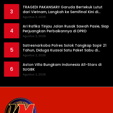
TRAGEDI PAKANSARI! Garuda Bertekuk Lutut
3
dari Vietnam, Langkah ke Semifinal Kini di
Ujung Tanduk
Agustus 3, 2026
Ari Rafika Tinjau Jalan Rusak Sawah Pasie, Siap
4
Perjuangkan Perbaikannya di DPRD
Agustus 3, 2026
Satresnarkoba Polres Solok Tangkap Sopir 21
5
Tahun, Diduga Kuasai Satu Paket Sabu di
Kubung
Agustus 2, 2026
Aston Villa Bungkam Indonesia All-Stars di
6
SUGBK
Agustus 2, 2026