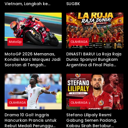
Vietnam, Langkah ke
SUGBK
Semifinal Kini di Ujung
Tanduk
MotoGp
OLAHRAGA
MotoGP 2026 Memanas,
DINASTI BARU! La Roja Raja
Kondisi Marc Marquez Jadi
Dunia: Spanyol Bungkam
Sorotan di Tengah
Argentina di Final Piala
Ketatnya Persaingan
Dunia 2026
OLAHRAGA
OLAHRAGA
Drama 10 Gol! Inggris
Stefano Lilipaly Resmi
Hancurkan Prancis untuk
Gabung Semen Padang,
Rebut Medali Perunggu
Kabau Sirah Bertabur