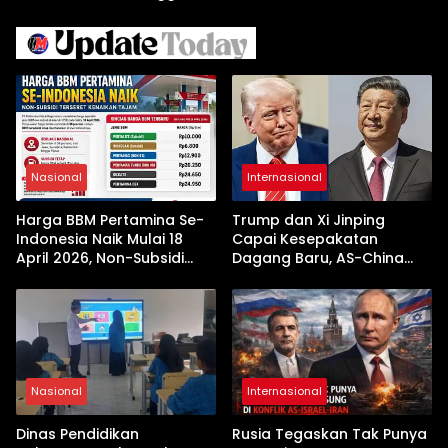
Piala Dunia 2026
Bintang
Nasional
Internasional
Harga BBM Pertamina Se-
Trump dan Xi Jinping
Indonesia Naik Mulai 18
Capai Kesepakatan
April 2026, Non-Subsidi
Dagang Baru, AS-China
Terseret Kenaikan Tajam
Buka Babak Kerja Sama
Jelang Kunjungan Beijing
Nasional
Internasional
Dinas Pendidikan
Rusia Tegaskan Tak Punya