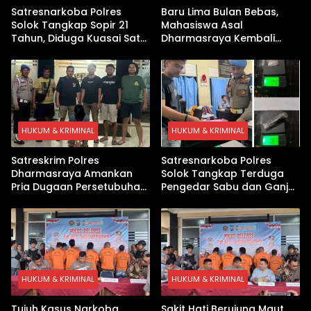
Satresnarkoba Polres
Baru Lima Bulan Bebas,
Solok Tangkap Sopir 21
Mahasiswa Asal
Tahun, Diduga Kuasai Satu
Dharmasraya Kembali
Paket Sabu di Kubung
Ditangkap Kasus Sabu
HUKUM & KRIMINAL
HUKUM & KRIMINAL
Satreskrim Polres
Satresnarkoba Polres
Dharmasraya Amankan
Solok Tangkap Terduga
Pria Dugaan Persetubuhan
Pengedar Sabu dan Ganja
Anak
di Kubung
HUKUM & KRIMINAL
HUKUM & KRIMINAL
Tujuh Kasus Narkoba
Sakit Hati Berujung Maut,