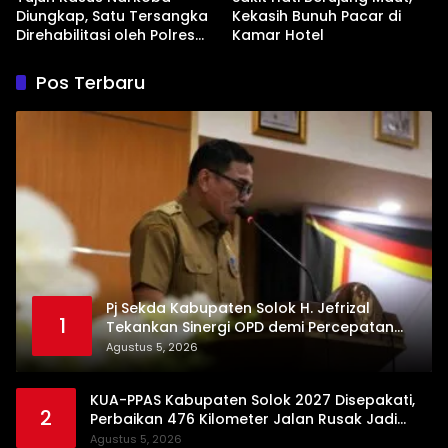
Diungkap, Satu Tersangka
Kekasih Bunuh Pacar di
Direhabilitasi oleh Polres
Kamar Hotel
Dharmasraya
Pos Terbaru
Pj Sekda Kabupaten Solok H. Jefrizal
1
Tekankan Sinergi OPD demi Percepatan
Pembangunan Daerah
Agustus 5, 2026
KUA-PPAS Kabupaten Solok 2027 Disepakati,
2
Perbaikan 476 Kilometer Jalan Rusak Jadi
Prioritas
Agustus 5, 2026