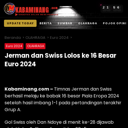
KABAMINANG
2
1
5
6
.com
:
TERDEPAN DALAM MENGABARKAN
UPDATE TODAY
BERITA
SUMBAR
OLAHRAGA
POJOK OPINI
Langsung
ke
Beranda
OLAHRAGA
Euro 2024
konten
Euro 2024
OLAHRAGA
Jerman dan Swiss Lolos ke 16 Besar
Euro 2024
Kabaminang.com –
Timnas Jerman dan Swiss
berhasil melaju ke babak 16 besar Piala Eropa 2024
setelah hasil imbang 1-1 pada pertandingan terakhir
Grup A.
Gol Swiss oleh Dan Ndoye di menit ke-28 dijawab