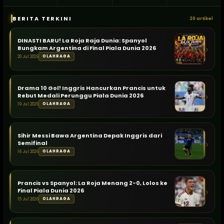
BERITA TERKINI
20 artikel
DINASTI BARU! La Roja Raja Dunia: Spanyol
›
Bungkam Argentina di Final Piala Dunia 2026
20 Jul 2026
OLAHRAGA
Drama 10 Gol! Inggris Hancurkan Prancis untuk
›
Rebut Medali Perunggu Piala Dunia 2026
19 Jul 2026
OLAHRAGA
Sihir Messi Bawa Argentina Depak Inggris dari
›
Semifinal
16 Jul 2026
OLAHRAGA
Prancis vs Spanyol: La Roja Menang 2-0, Lolos ke
›
Final Piala Dunia 2026
15 Jul 2026
OLAHRAGA