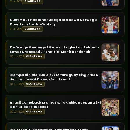
01 Jul 2026
OLAHRAGA
Duet Maut Haaland-Ødegaard Bawa Norwegia
›
Bungkam Pantai Gading
01 Jul 2026
OLAHRAGA
De Oranje Menangis! Maroko Singkirkan Belanda
›
Lewat Drama Adu Penalti di Menit Berdarah
30 Jun 2026
OLAHRAGA
Gempa di Piala Dunia 2026! Paraguay Singkirkan
›
Jerman Lewat Drama Adu Penalti
30 Jun 2026
OLAHRAGA
Brasil Comeback Dramatis, Taklukkan Jepang 2-1
›
dan Lolos ke 16 Besar
30 Jun 2026
OLAHRAGA