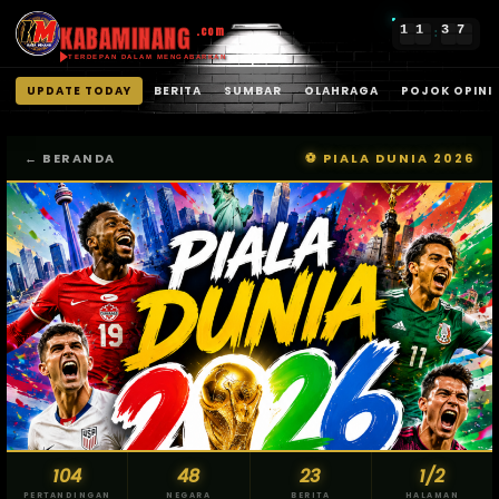
KABAMINANG
1
1
3
7
.com
:
TERDEPAN DALAM MENGABARKAN
UPDATE TODAY
BERITA
SUMBAR
OLAHRAGA
POJOK OPINI
Langsung
ke
← BERANDA
⚽ PIALA DUNIA 2026
konten
104
48
23
1/2
PERTANDINGAN
NEGARA
BERITA
HALAMAN