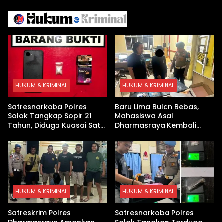
Israel Kewalahan di Teluk
Berhasil Keluar Aman
Arab
HUKUM & KRIMINAL
HUKUM & KRIMINAL
Satresnarkoba Polres
Baru Lima Bulan Bebas,
Solok Tangkap Sopir 21
Mahasiswa Asal
Tahun, Diduga Kuasai Satu
Dharmasraya Kembali
Paket Sabu di Kubung
Ditangkap Kasus Sabu
HUKUM & KRIMINAL
HUKUM & KRIMINAL
Satreskrim Polres
Satresnarkoba Polres
Dharmasraya Amankan
Solok Tangkap Terduga