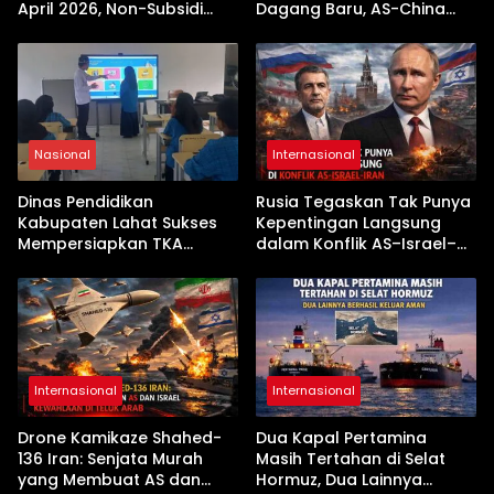
April 2026, Non-Subsidi
Dagang Baru, AS-China
Terseret Kenaikan Tajam
Buka Babak Kerja Sama
Jelang Kunjungan Beijing
Nasional
Internasional
Dinas Pendidikan
Rusia Tegaskan Tak Punya
Kabupaten Lahat Sukses
Kepentingan Langsung
Mempersiapkan TKA
dalam Konflik AS–Israel–
dengan Inovasi
Iran
Pembekalan Latihan Soal
Tanpa Internet
Internasional
Internasional
Drone Kamikaze Shahed-
Dua Kapal Pertamina
136 Iran: Senjata Murah
Masih Tertahan di Selat
yang Membuat AS dan
Hormuz, Dua Lainnya