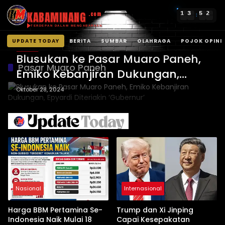
KABAMINANG
1
3
5
2
.com
:
TERDEPAN DALAM MENGABARKAN
UPDATE TODAY
BERITA
SUMBAR
OLAHRAGA
POJOK OPINI
BERITA
Langsung
Blusukan ke Pasar Muaro Paneh,
ke
Pasar Muaro Paneh
Emiko Kebanjiran Dukungan,
konten
Epyardi Diteriakin ‘Gubernur’
Oktober 28, 2024
Nasional
Internasional
Harga BBM Pertamina Se-
Trump dan Xi Jinping
Indonesia Naik Mulai 18
Capai Kesepakatan