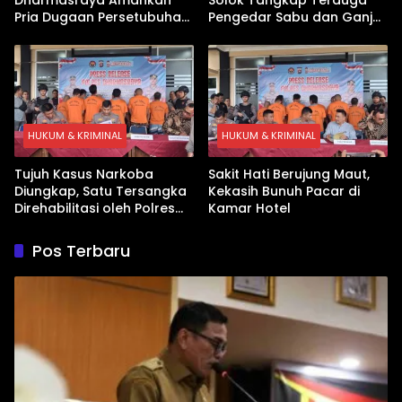
Pria Dugaan Persetubuhan
Pengedar Sabu dan Ganja
Anak
di Kubung
HUKUM & KRIMINAL
HUKUM & KRIMINAL
Tujuh Kasus Narkoba
Sakit Hati Berujung Maut,
Diungkap, Satu Tersangka
Kekasih Bunuh Pacar di
Direhabilitasi oleh Polres
Kamar Hotel
Dharmasraya
Pos Terbaru