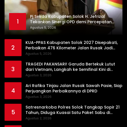
Pj Sekda Kabupaten Solok H. Jefrizal
1
Tekankan Sinergi OPD demi Percepatan
Pembangunan Daerah
Agustus 5, 2026
KUA-PPAS Kabupaten Solok 2027 Disepakati,
2
Perbaikan 476 Kilometer Jalan Rusak Jadi
Prioritas
Agustus 5, 2026
TRAGEDI PAKANSARI! Garuda Bertekuk Lutut
3
dari Vietnam, Langkah ke Semifinal Kini di
Ujung Tanduk
Agustus 3, 2026
Ari Rafika Tinjau Jalan Rusak Sawah Pasie, Siap
4
Perjuangkan Perbaikannya di DPRD
Agustus 3, 2026
Satresnarkoba Polres Solok Tangkap Sopir 21
5
Tahun, Diduga Kuasai Satu Paket Sabu di
Kubung
Agustus 2, 2026